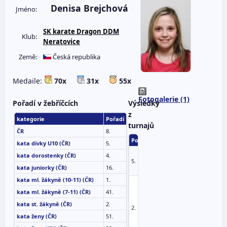
Denisa Brejchová
Jméno:
SK karate Dragon DDM
Klub:
Neratovice
Země:
Česká republika
Medaile:
70x
31x
55x
Fotogalerie (1)
Pořadí v žebříčcích
Výsledky
z
kategorie
Pořadí
turnajů
ČR
8.
Pozice
Turnaj
Disciplína
kata dívky U10 (ČR)
5.
NP seniorů
kata dorostenky (ČR)
4.
kumite
5.
2024 -
ženy -61 kg
kata juniorky (ČR)
16.
3.kolo
kata ml. žákyně (10-11) (ČR)
1.
NP
dorostu,
kata ml. žákyně (7-11) (ČR)
41.
juniorů,
kumite
kata st. žákyně (ČR)
2.
2.
U21 a
ženy U21
kata ženy (ČR)
51.
seniorů
-61 kg
2022 -