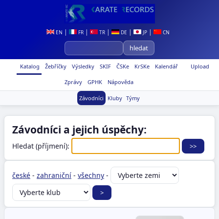
|
|
|
|
|
EN
FR
TR
DE
JP
CN
Katalog
Žebříčky
Výsledky
SKIF
ČSKe
KrSKe
Kalendář
Upload
Zprávy
GPHK
Nápověda
Závodníci
Kluby
Týmy
Závodníci a jejich úspěchy:
Hledat (příjmení):
české
-
zahraniční
-
všechny
-