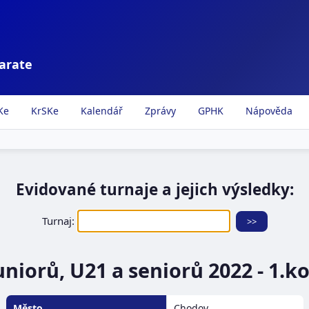
karate
Ke
KrSKe
Kalendář
Zprávy
GPHK
Nápověda
Evidované turnaje a jejich výsledky:
Turnaj:
niorů, U21 a seniorů 2022 - 1.ko
Město
Chodov