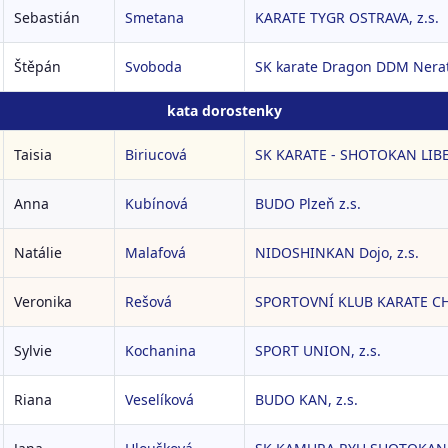
Sebastián
Smetana
KARATE TYGR OSTRAVA, z.s.
Štěpán
Svoboda
SK karate Dragon DDM Nerat
kata dorostenky
Taisia
Biriucová
SK KARATE - SHOTOKAN LIBER
Anna
Kubínová
BUDO Plzeň z.s.
Natálie
Malafová
NIDOSHINKAN Dojo, z.s.
Veronika
Rešová
SPORTOVNÍ KLUB KARATE CH
Sylvie
Kochanina
SPORT UNION, z.s.
Riana
Veselíková
BUDO KAN, z.s.