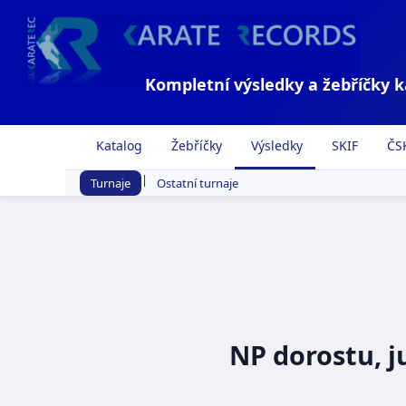
Kompletní výsledky a žebříčky 
Katalog
Žebříčky
Výsledky
SKIF
ČS
|
Turnaje
Ostatní turnaje
NP dorostu, ju