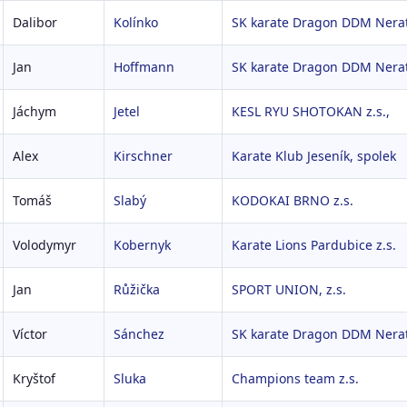
Dalibor
Kolínko
SK karate Dragon DDM Nerat
Jan
Hoffmann
SK karate Dragon DDM Nerat
Jáchym
Jetel
KESL RYU SHOTOKAN z.s.,
Alex
Kirschner
Karate Klub Jeseník, spolek
Tomáš
Slabý
KODOKAI BRNO z.s.
Volodymyr
Kobernyk
Karate Lions Pardubice z.s.
Jan
Růžička
SPORT UNION, z.s.
Víctor
Sánchez
SK karate Dragon DDM Nerat
Kryštof
Sluka
Champions team z.s.