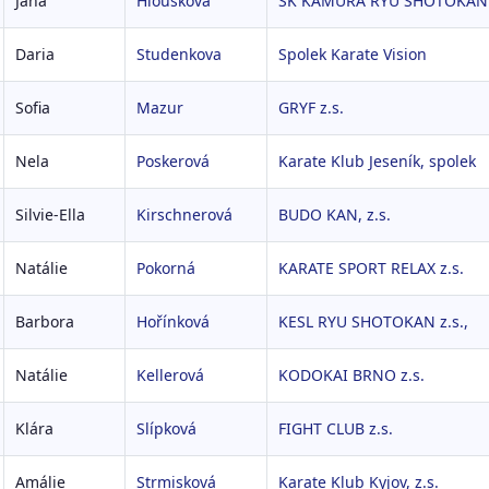
Jana
Hloušková
SK KAMURA RYU SHOTOKAN 
Daria
Studenkova
Spolek Karate Vision
Sofia
Mazur
GRYF z.s.
Nela
Poskerová
Karate Klub Jeseník, spolek
Silvie-Ella
Kirschnerová
BUDO KAN, z.s.
Natálie
Pokorná
KARATE SPORT RELAX z.s.
Barbora
Hořínková
KESL RYU SHOTOKAN z.s.,
Natálie
Kellerová
KODOKAI BRNO z.s.
Klára
Slípková
FIGHT CLUB z.s.
Amálie
Strmisková
Karate Klub Kyjov, z.s.