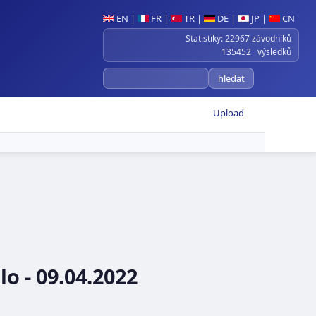
EN
|
FR
|
TR
|
DE
|
JP
|
CN
Statistiky: 22967 závodníků
135452 výsledků
Upload
lo - 09.04.2022