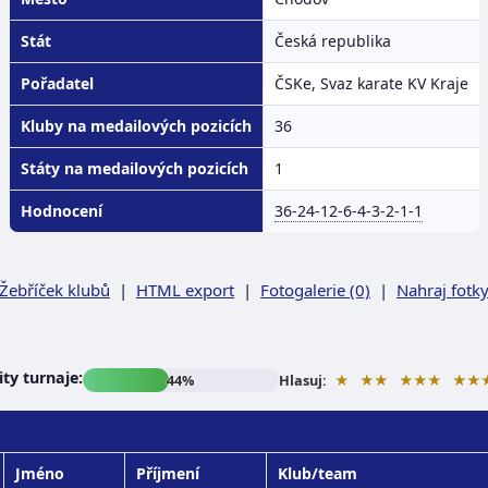
Stát
Česká republika
Pořadatel
ČSKe, Svaz karate KV Kraje
Kluby na medailových pozicích
36
Státy na medailových pozicích
1
Hodnocení
36-24-12-6-4-3-2-1-1
Žebříček klubů
|
HTML export
|
Fotogalerie (0)
|
Nahraj fotk
ty turnaje:
★
★★
★★★
★★
44%
Hlasuj:
Jméno
Příjmení
Klub/team