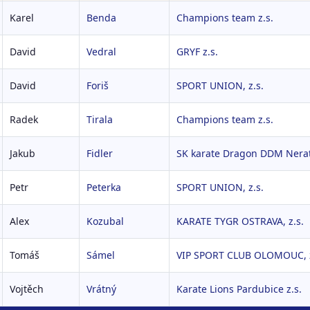
Karel
Benda
Champions team z.s.
David
Vedral
GRYF z.s.
David
Foriš
SPORT UNION, z.s.
Radek
Tirala
Champions team z.s.
Jakub
Fidler
SK karate Dragon DDM Nerat
Petr
Peterka
SPORT UNION, z.s.
Alex
Kozubal
KARATE TYGR OSTRAVA, z.s.
Tomáš
Sámel
VIP SPORT CLUB OLOMOUC, z
Vojtěch
Vrátný
Karate Lions Pardubice z.s.