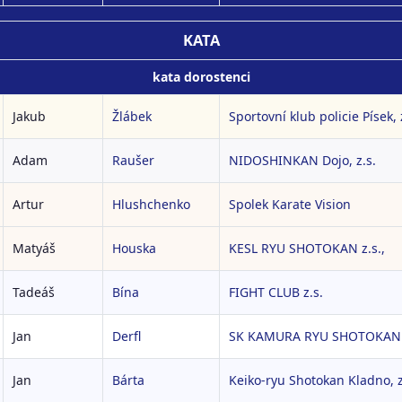
KATA
kata dorostenci
Jakub
Žlábek
Sportovní klub policie Písek, 
Adam
Raušer
NIDOSHINKAN Dojo, z.s.
Artur
Hlushchenko
Spolek Karate Vision
Matyáš
Houska
KESL RYU SHOTOKAN z.s.,
Tadeáš
Bína
FIGHT CLUB z.s.
Jan
Derfl
SK KAMURA RYU SHOTOKAN 
Jan
Bárta
Keiko-ryu Shotokan Kladno, z