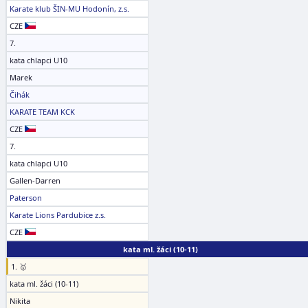
Karate klub ŠIN-MU Hodonín, z.s.
CZE
7.
kata chlapci U10
Marek
Čihák
KARATE TEAM KCK
CZE
7.
kata chlapci U10
Gallen-Darren
Paterson
Karate Lions Pardubice z.s.
CZE
kata ml. žáci (10-11)
1. 🥇
kata ml. žáci (10-11)
Nikita