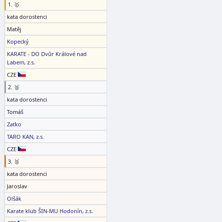
1. 🥇
kata dorostenci
Matěj
Kopecký
KARATE - DO Dvůr Králové nad
Labem, z.s.
CZE
2. 🥈
kata dorostenci
Tomáš
Zaťko
TARO KAN, z.s.
CZE
3. 🥉
kata dorostenci
Jaroslav
Olšák
Karate klub ŠIN-MU Hodonín, z.s.