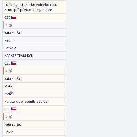
Lužánky - středisko volného času
Brno, příspěvková organizace
CZE
2. 🥈
kata st. žáci
Radim
Patkolo
KARATE TEAM KCK
CZE
3. 🥉
kata st. žáci
Matěj
Malčík
Karate Klub Jeseník, spolek
CZE
3. 🥉
kata st. žáci
David