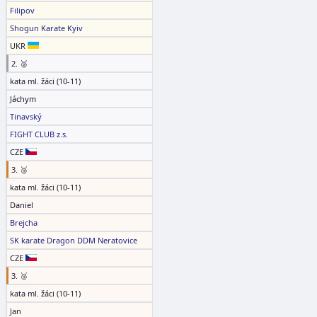
Filipov
Shogun Karate Kyiv
UKR
2. 🥈
kata ml. žáci (10-11)
Jáchym
Tinavský
FIGHT CLUB z.s.
CZE
3. 🥉
kata ml. žáci (10-11)
Daniel
Brejcha
SK karate Dragon DDM Neratovice
CZE
3. 🥉
kata ml. žáci (10-11)
Jan