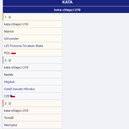
KATA
kata chlapci U10
1. 🥇
kata chlapci U10
Martin
Schneider
LZS Polonia-Torakan Biała
POL
2. 🥈
kata chlapci U10
Radek
Hejduk
Oddíl karate Hlinsko
CZE
3. 🥉
kata chlapci U10
Tomáš
Nechyba