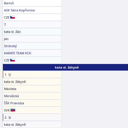
Bartoš
ASK Tatra Kopřivnice
CZE
7.
kata st. žáci
Jan
Stránský
KARATE TEAM KCK
CZE
kata st. žákyně
1. 🥇
kata st. žákyně
Nikoleta
Merašická
ŠŠK Prievidza
SVK
2. 🥈
kata st. žákyně