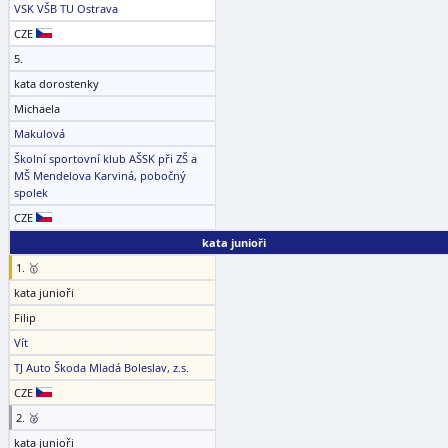
VSK VŠB TU Ostrava
CZE
5.
kata dorostenky
Michaela
Makulová
Školní sportovní klub AŠSK při ZŠ a
MŠ Mendelova Karviná, pobočný
spolek
CZE
kata junioři
1. 🥇
kata junioři
Filip
Vít
TJ Auto Škoda Mladá Boleslav, z.s.
CZE
2. 🥈
kata junioři