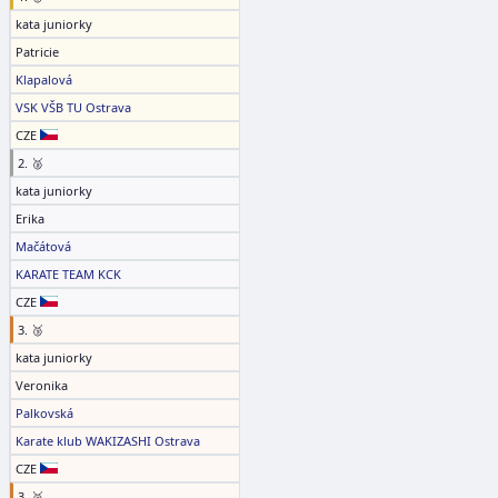
kata juniorky
Patricie
Klapalová
VSK VŠB TU Ostrava
CZE
2. 🥈
kata juniorky
Erika
Mačátová
KARATE TEAM KCK
CZE
3. 🥉
kata juniorky
Veronika
Palkovská
Karate klub WAKIZASHI Ostrava
CZE
3. 🥉