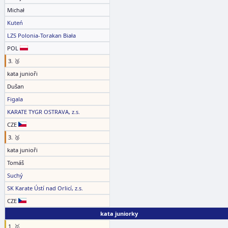
Michał
Kuteń
LZS Polonia-Torakan Biała
POL
3. 🥉
kata junioři
Dušan
Figala
KARATE TYGR OSTRAVA, z.s.
CZE
3. 🥉
kata junioři
Tomáš
Suchý
SK Karate Ústí nad Orlicí, z.s.
CZE
kata juniorky
1. 🥇