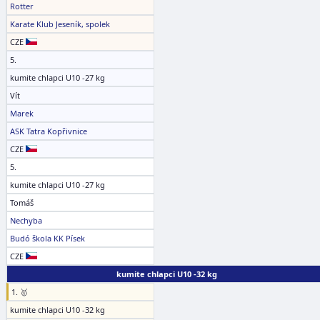
Rotter
Karate Klub Jeseník, spolek
CZE
5.
kumite chlapci U10 -27 kg
Vít
Marek
ASK Tatra Kopřivnice
CZE
5.
kumite chlapci U10 -27 kg
Tomáš
Nechyba
Budó škola KK Písek
CZE
kumite chlapci U10 -32 kg
1. 🥇
kumite chlapci U10 -32 kg