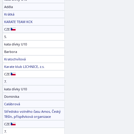
Adéla
Krátká
KARATE TEAM KCK
CZE
5.
kata dívky U10
Barbora
Kratochvílová
Karate klub LICHNICE, z.s.
CZE
7.
kata dívky U10
Dominika
Calábrová
Středisko volného času Amos, Český
Těšín, příspěvková organizace
CZE
7.