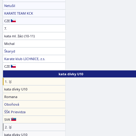
Netušil
KARATE TEAM KCK
CZE
7.
kata ml. žáci (10-11)
Michal
Škaryd
Karate klub LICHNICE, z.s.
CZE
kata dívky U10
1. 🥇
kata dívky U10
Romana
Oboňová
ŠŠK Prievidza
SVK
2. 🥈
kata dívky U10