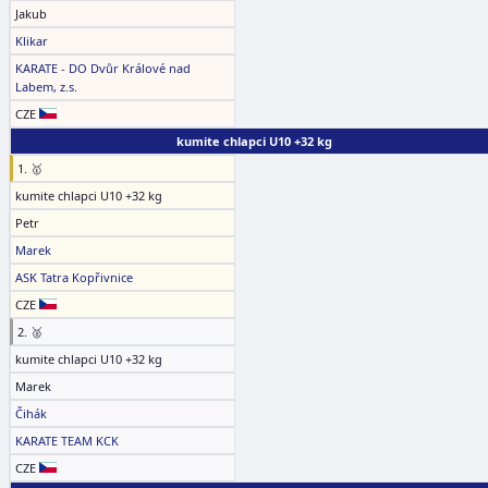
Jakub
Klikar
KARATE - DO Dvůr Králové nad
Labem, z.s.
CZE
kumite chlapci U10 +32 kg
1. 🥇
kumite chlapci U10 +32 kg
Petr
Marek
ASK Tatra Kopřivnice
CZE
2. 🥈
kumite chlapci U10 +32 kg
Marek
Čihák
KARATE TEAM KCK
CZE