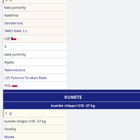
kata juniorky
Kateřina
Sendlerová
TARO KAN, z.s.
CZE
5.
kata juniorky
Agata
Nakonieczna
LZS Polonia-Torakan Biała
POL
KUMITE
kumite chlapci U10 -27 kg
1. 🥇
kumite chlapci U10 -27 kg
Ondřej
Nosek