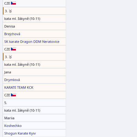
CZE
3. 🥉
kata ml. žákyně (10-11)
Denisa
Brejchová
SK karate Dragon DDM Neratovice
CZE
3. 🥉
kata ml. žákyně (10-11)
Jana
Drymlová
KARATE TEAM KCK
CZE
5.
kata ml. žákyně (10-11)
Mariia
Koshechko
Shogun Karate Kyiv