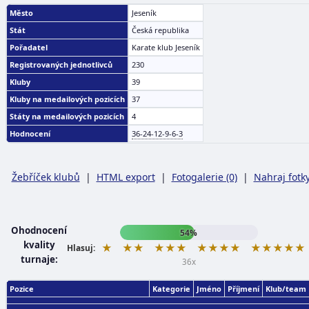
Město
Jeseník
Stát
Česká republika
Pořadatel
Karate klub Jeseník
Registrovaných jednotlivců
230
Kluby
39
Kluby na medailových pozicích
37
Státy na medailových pozicích
4
Hodnocení
36-24-12-9-6-3
Žebříček klubů
|
HTML export
|
Fotogalerie (0)
|
Nahraj fotk
Ohodnocení
54%
kvality
★
★★
★★★
★★★★
★★★★★
Hlasuj:
turnaje:
36x
Pozice
Kategorie
Jméno
Příjmení
Klub/team