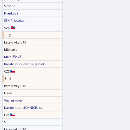
Simona
Franková
ŠŠK Prievidza
SVK
3. 🥉
kata dívky U10
Michaela
Mikolášová
Karate Klub Jeseník, spolek
CZE
3. 🥉
kata dívky U10
Lucie
Vavrušková
Karate klub LICHNICE, z.s.
CZE
5.
kata dívky U10