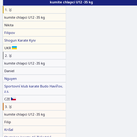
kumite chlapci U12 -35 kg
1. 🥇
kumite chlapci U12 -35 kg
Nikita
Filipov
Shogun Karate Kyiv
UKR
2. 🥈
kumite chlapci U12 -35 kg
Daniel
Nguyen
Sportovní klub karate Budo Havířov,
z.s.
CZE
3. 🥉
kumite chlapci U12 -35 kg
Filip
Krišal