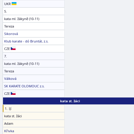
UKR
5.
kata ml. žákyně (10-11)
Tereza
Sikorová
Klub karate - dó Bruntál, z.s.
CZE
7.
kata ml. žákyně (10-11)
Tereza
Válková
SK KARATE OLOMOUC z.s.
CZE
kata st. žáci
1. 🥇
kata st. žáci
Adam
Křivka