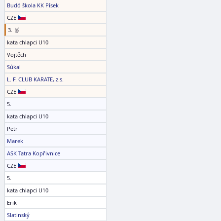
Budó škola KK Písek
CZE
3. 🥉
kata chlapci U10
Vojtěch
Sůkal
L. F. CLUB KARATE, z.s.
CZE
5.
kata chlapci U10
Petr
Marek
ASK Tatra Kopřivnice
CZE
5.
kata chlapci U10
Erik
Slatinský