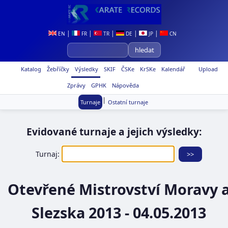
|
|
|
|
|
EN
FR
TR
DE
JP
CN
Katalog
Žebříčky
Výsledky
SKIF
ČSKe
KrSKe
Kalendář
Upload
Zprávy
GPHK
Nápověda
|
Turnaje
Ostatní turnaje
Evidované turnaje a jejich výsledky:
Turnaj:
Otevřené Mistrovství Moravy 
Slezska 2013 - 04.05.2013