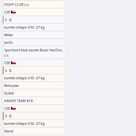
FIGHT CLUB z.s.
CZE
2. 🥈
kumite chlapci U10 -27 kg
Milan
Jančo
Sportovní klub karate Budo Havířov,
z.s.
CZE
3. 🥉
kumite chlapci U10 -27 kg
Bohuslav
Dušek
KARATE TEAM KCK
CZE
3. 🥉
kumite chlapci U10 -27 kg
David