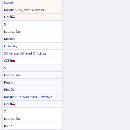
Stárek
Karate Klub Jeseník, spolek
CZE
5.
kata st. žáci
Marián
Olšavský
SK Karate Ústí nad Orlicí, z.s.
CZE
5.
kata st. žáci
Patrik
Plevák
Karate klub WAKIZASHI Ostrava
CZE
7.
kata st. žáci
Jakub