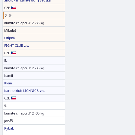
Shotokan karate dó TJ Sadská
CZE
3. 🥉
kumite chlapci U12 -35 kg
Mikuláš
Otípka
FIGHT CLUB z.s.
CZE
5.
kumite chlapci U12 -35 kg
Kamil
Klein
Karate klub LICHNICE, z.s.
CZE
5.
kumite chlapci U12 -35 kg
Jonáš
Rybák