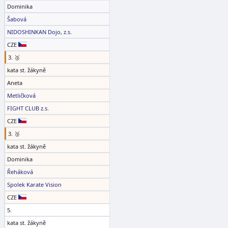
Dominika
Šabová
NIDOSHINKAN Dojo, z.s.
CZE
3. 🥉
kata st. žákyně
Aneta
Metličková
FIGHT CLUB z.s.
CZE
3. 🥉
kata st. žákyně
Dominika
Řeháková
Spolek Karate Vision
CZE
5.
kata st. žákyně