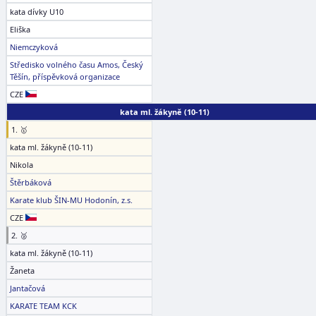
kata dívky U10
Eliška
Niemczyková
Středisko volného času Amos, Český
Těšín, příspěvková organizace
CZE
kata ml. žákyně (10-11)
1. 🥇
kata ml. žákyně (10-11)
Nikola
Štěrbáková
Karate klub ŠIN-MU Hodonín, z.s.
CZE
2. 🥈
kata ml. žákyně (10-11)
Žaneta
Jantačová
KARATE TEAM KCK