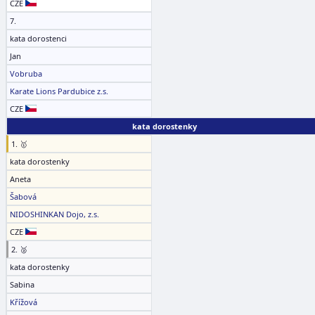
CZE
7.
kata dorostenci
Jan
Vobruba
Karate Lions Pardubice z.s.
CZE
kata dorostenky
1. 🥇
kata dorostenky
Aneta
Šabová
NIDOSHINKAN Dojo, z.s.
CZE
2. 🥈
kata dorostenky
Sabina
Křížová