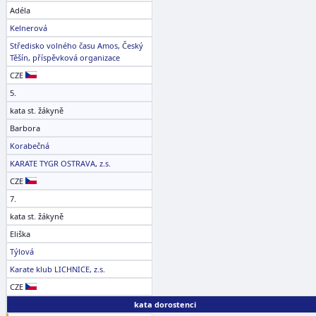
Adéla
Kelnerová
Středisko volného času Amos, Český
Těšín, příspěvková organizace
CZE
5.
kata st. žákyně
Barbora
Korabečná
KARATE TYGR OSTRAVA, z.s.
CZE
7.
kata st. žákyně
Eliška
Týlová
Karate klub LICHNICE, z.s.
CZE
kata dorostenci