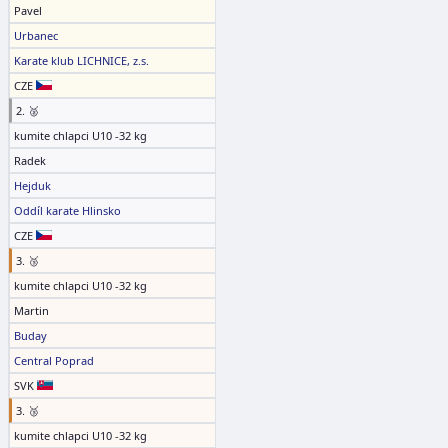
Pavel
Urbanec
Karate klub LICHNICE, z.s.
CZE
2. 🥈
kumite chlapci U10 -32 kg
Radek
Hejduk
Oddíl karate Hlinsko
CZE
3. 🥉
kumite chlapci U10 -32 kg
Martin
Buday
Central Poprad
SVK
3. 🥉
kumite chlapci U10 -32 kg