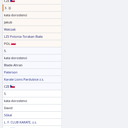
CZE
3. 🥉
kata dorostenci
Jakub
Walczak
LZS Polonia-Torakan Biała
POL
5.
kata dorostenci
Blade-Ahran
Paterson
Karate Lions Pardubice z.s.
CZE
5.
kata dorostenci
David
Sůkal
L. F. CLUB KARATE, z.s.