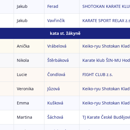
Jakub
Ferad
SHOTOKAN KARATE KLUB 
Jakub
Vavřinčík
KARATE SPORT RELAX z.s
kata st. žákyně
Anička
Vrábelová
Keiko-ryu Shotokan Kladn
Nikola
Štěrbáková
Karate klub ŠIN-MU Hodo
Lucie
Čondlová
FIGHT CLUB z.s.
Veronika
Jůzová
Keiko-ryu Shotokan Kladn
Emma
Kušková
Keiko-ryu Shotokan Kladn
Martina
Šáchová
TJ Karate České Budějovi