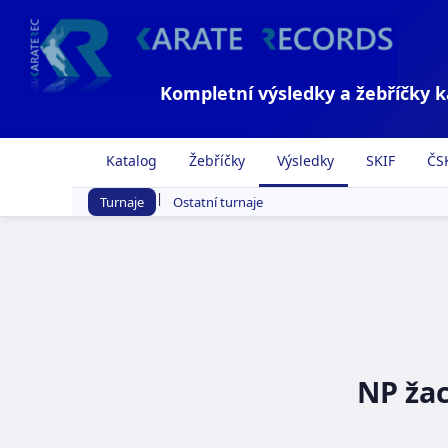
Kompletní výsledky a žebříčky 
Katalog
Žebříčky
Výsledky
SKIF
ČS
|
Turnaje
Ostatní turnaje
NP žac