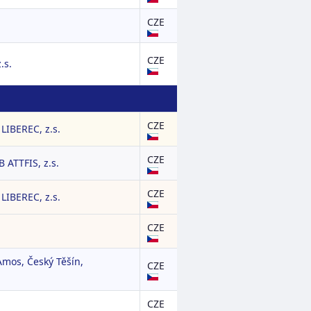
CZE
CZE
.s.
CZE
IBEREC, z.s.
CZE
ATTFIS, z.s.
CZE
IBEREC, z.s.
CZE
Amos, Český Těšín,
CZE
CZE