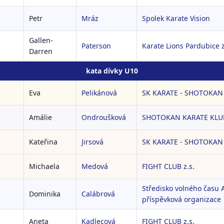
Petr
Mráz
Spolek Karate Vision
Gallen-
Paterson
Karate Lions Pardubice z
Darren
kata dívky U10
Eva
Pelikánová
SK KARATE - SHOTOKAN L
Amálie
Ondroušková
SHOTOKAN KARATE KLUB 
Kateřina
Jirsová
SK KARATE - SHOTOKAN L
Michaela
Medová
FIGHT CLUB z.s.
Středisko volného času 
Dominika
Calábrová
příspěvková organizace
Aneta
Kadlecová
FIGHT CLUB z.s.