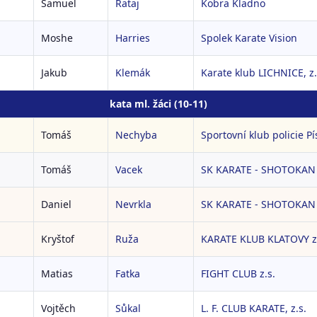
Samuel
Rataj
Kobra Kladno
Moshe
Harries
Spolek Karate Vision
Jakub
Klemák
Karate klub LICHNICE, z.
kata ml. žáci (10-11)
Tomáš
Nechyba
Sportovní klub policie Pís
Tomáš
Vacek
SK KARATE - SHOTOKAN L
Daniel
Nevrkla
SK KARATE - SHOTOKAN L
Kryštof
Ruža
KARATE KLUB KLATOVY z
Matias
Fatka
FIGHT CLUB z.s.
Vojtěch
Sůkal
L. F. CLUB KARATE, z.s.