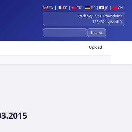
EN
|
FR
|
TR
|
DE
|
JP
|
CN
Statistiky: 22967 závodníků
135452 výsledků
Upload
03.2015