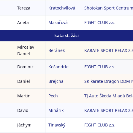
Tereza
Kratochvílová
Shotokan Sport Centrum 
Aneta
Masařová
FIGHT CLUB z.s.
kata st. žáci
Miroslav
Beránek
KARATE SPORT RELAX z.s
Daniel
Dominik
Kočandrle
FIGHT CLUB z.s.
Daniel
Brejcha
SK karate Dragon DDM N
Martin
Pech
TJ Auto Škoda Mladá Bole
David
Minárik
KARATE SPORT RELAX z.s
Jáchym
Tinavský
FIGHT CLUB z.s.