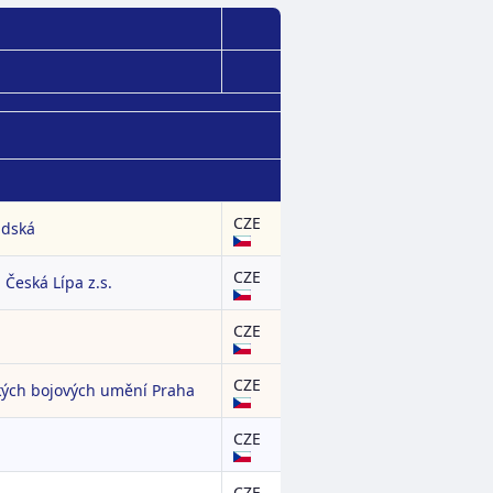
CZE
adská
CZE
Česká Lípa z.s.
CZE
CZE
kých bojových umění Praha
CZE
CZE