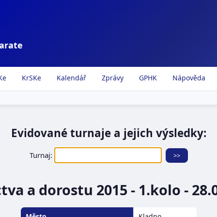
karate
Ke
KrSKe
Kalendář
Zprávy
GPHK
Nápověda
Evidované turnaje a jejich výsledky:
Turnaj:
tva a dorostu 2015 - 1.kolo - 28.
Město
Kladno