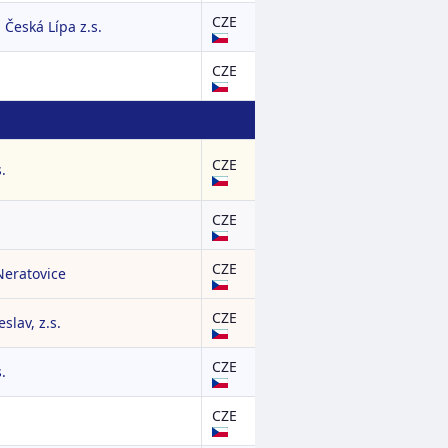
CZE
Česká Lípa z.s.
CZE
CZE
.
CZE
CZE
eratovice
CZE
slav, z.s.
CZE
.
CZE