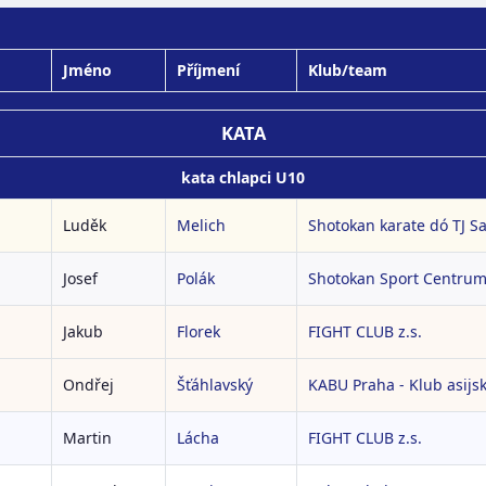
Jméno
Příjmení
Klub/team
KATA
kata chlapci U10
Luděk
Melich
Shotokan karate dó TJ S
Josef
Polák
Shotokan Sport Centrum 
Jakub
Florek
FIGHT CLUB z.s.
Ondřej
Šťáhlavský
KABU Praha - Klub asijs
Martin
Lácha
FIGHT CLUB z.s.