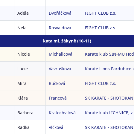
Adéla
Dvořáčková
FIGHT CLUB z.s.
Nela
Rosvaldová
FIGHT CLUB z.s.
kata ml. žákyně (10-11)
Nicole
Michalicová
Karate klub ŠIN-MU Hodo
Lucie
Vavrušková
Karate Lions Pardubice z
Mira
Bučková
FIGHT CLUB z.s.
Klára
Francová
SK KARATE - SHOTOKAN L
Barbora
Kratochvílová
Karate klub LICHNICE, z.
Radka
Vlčková
SK KARATE - SHOTOKAN L