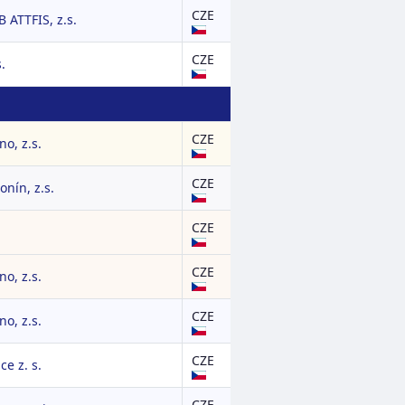
CZE
ATTFIS, z.s.
CZE
.
CZE
o, z.s.
CZE
nín, z.s.
CZE
CZE
o, z.s.
CZE
o, z.s.
CZE
ce z. s.
CZE