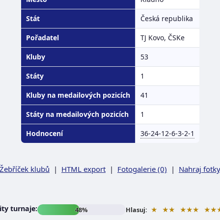
Stát
Česká republika
Pořadatel
TJ Kovo, ČSKe
Kluby
53
Státy
1
Kluby na medailových pozicích
41
Státy na medailových pozicích
1
Hodnocení
36-24-12-6-3-2-1
Žebříček klubů
|
HTML export
|
Fotogalerie (0)
|
Nahraj fotk
ty turnaje:
★
★★
★★★
★★
48%
Hlasuj: