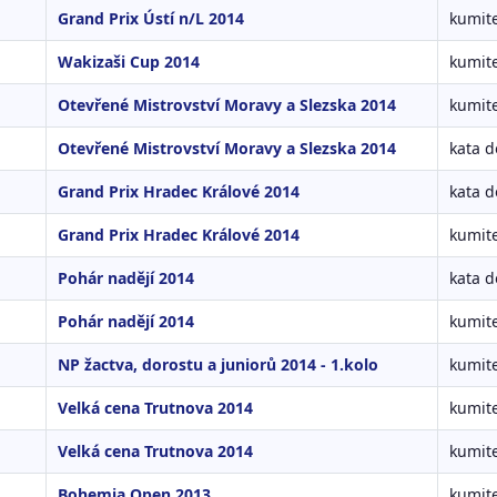
Grand Prix Ústí n/L 2014
kumite
Wakizaši Cup 2014
kumite
Otevřené Mistrovství Moravy a Slezska 2014
kumite
Otevřené Mistrovství Moravy a Slezska 2014
kata d
Grand Prix Hradec Králové 2014
kata d
Grand Prix Hradec Králové 2014
kumite
Pohár nadějí 2014
kata d
Pohár nadějí 2014
kumite
NP žactva, dorostu a juniorů 2014 - 1.kolo
kumite
Velká cena Trutnova 2014
kumite
Velká cena Trutnova 2014
kumite
Bohemia Open 2013
kumite