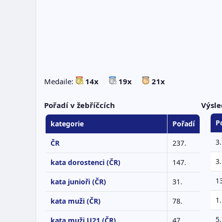
Medaile:
14x
19x
21x
Pořadí v žebříčcích
Výsle
P
kategorie
Pořadí
3.
ČR
237.
3.
kata dorostenci (ČR)
147.
1
kata junioři (ČR)
31.
1.
kata muži (ČR)
78.
5.
kata muži U21 (ČR)
47.