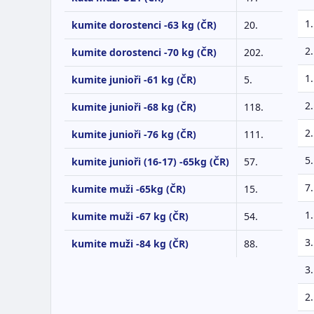
1.
kumite dorostenci -63 kg (ČR)
20.
2.
kumite dorostenci -70 kg (ČR)
202.
1.
kumite junioři -61 kg (ČR)
5.
2.
kumite junioři -68 kg (ČR)
118.
2.
kumite junioři -76 kg (ČR)
111.
5.
kumite junioři (16-17) -65kg (ČR)
57.
7.
kumite muži -65kg (ČR)
15.
1.
kumite muži -67 kg (ČR)
54.
3.
kumite muži -84 kg (ČR)
88.
3.
2.