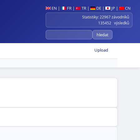
EN
|
FR
|
TR
|
DE
|
JP
|
CN
Statistiky: 22967 závodníků
135452 výsledků
Upload