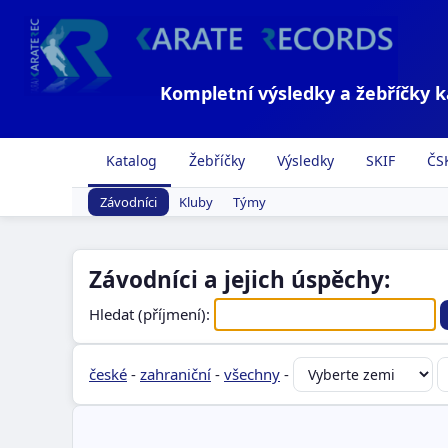
Kompletní výsledky a žebříčky 
Katalog
Žebříčky
Výsledky
SKIF
ČS
Závodníci
Kluby
Týmy
Závodníci a jejich úspěchy:
Hledat (příjmení):
české
-
zahraniční
-
všechny
-