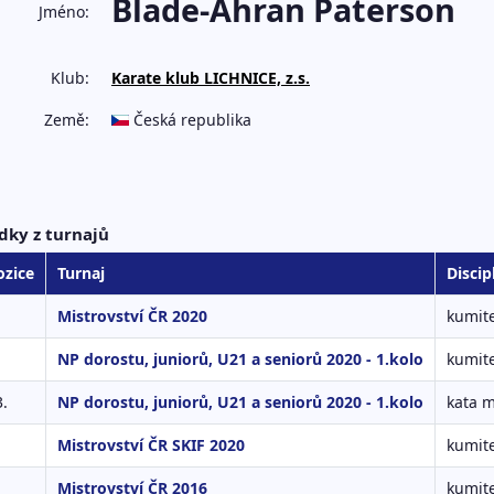
Blade-Ahran Paterson
Jméno:
Klub:
Karate klub LICHNICE, z.s.
Země:
Česká republika
dky z turnajů
ozice
Turnaj
Discip
Mistrovství ČR 2020
kumite
NP dorostu, juniorů, U21 a seniorů 2020 - 1.kolo
kumite
3.
NP dorostu, juniorů, U21 a seniorů 2020 - 1.kolo
kata 
Mistrovství ČR SKIF 2020
kumit
Mistrovství ČR 2016
kumit