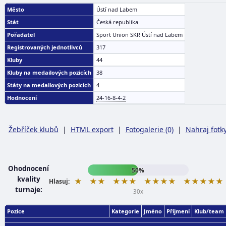
Město
Ústí nad Labem
Stát
Česká republika
Pořadatel
Sport Union SKR Ústí nad Labem
Registrovaných jednotlivců
317
Kluby
44
Kluby na medailových pozicích
38
Státy na medailových pozicích
4
Hodnocení
24-16-8-4-2
Žebříček klubů
|
HTML export
|
Fotogalerie (0)
|
Nahraj fotk
Ohodnocení
50%
kvality
★
★★
★★★
★★★★
★★★★★
Hlasuj:
turnaje:
30x
Pozice
Kategorie
Jméno
Příjmení
Klub/team