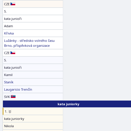
CZE
5.
kata junioři
Adam
Křivka
Lužánky - středisko volného času
Brno, příspěvková organizace
CZE
5.
kata junioři
Kamil
Staník
Laugaricio Trenčín
SVK
kata juniorky
1. 🥇
kata juniorky
Nikola