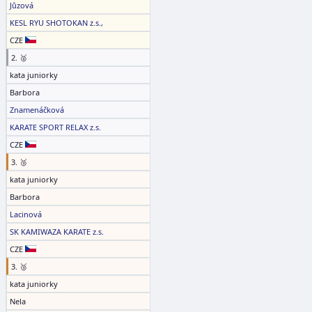
Jůzová
KESL RYU SHOTOKAN z.s.,
CZE
2. 🥈
kata juniorky
Barbora
Znamenáčková
KARATE SPORT RELAX z.s.
CZE
3. 🥉
kata juniorky
Barbora
Lacinová
SK KAMIWAZA KARATE z.s.
CZE
3. 🥉
kata juniorky
Nela