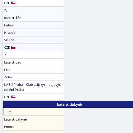
CZE
7.
kata st. žáci
Luboš
Hrazdír
SK Trial
CZE
7.
kata st. žáci
Filip
Žídek
KABU Praha - Klub asijských bojových
umění Praha
CZE
kata st. žákyně
1. 🥇
kata st. žákyně
Emma