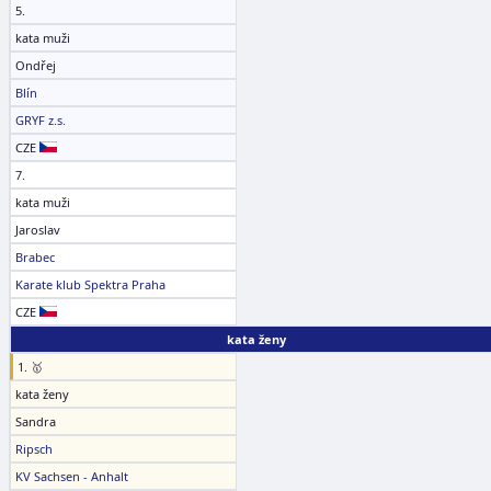
5.
kata muži
Ondřej
Blín
GRYF z.s.
CZE
7.
kata muži
Jaroslav
Brabec
Karate klub Spektra Praha
CZE
kata ženy
1. 🥇
kata ženy
Sandra
Ripsch
KV Sachsen - Anhalt