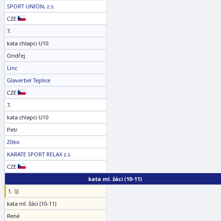
SPORT UNION, z.s.
CZE
7.
kata chlapci U10
Ondřej
Linc
Glaverbel Teplice
CZE
7.
kata chlapci U10
Petr
Zítko
KARATE SPORT RELAX z.s.
CZE
kata ml. žáci (10-11)
1. 🥇
kata ml. žáci (10-11)
René