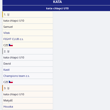
KATA
kata chlapci U10
1. 🥇
kata chlapci U10
Samuel
Vítek
FIGHT CLUB z.s.
CZE
2. 🥈
kata chlapci U10
David
Kastl
Champions team z.s.
CZE
3. 🥉
kata chlapci U10
Matyáš
Houska