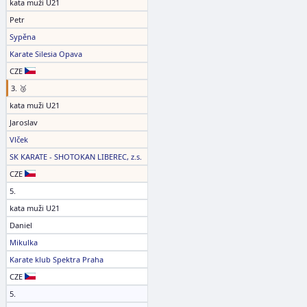
kata muži U21
Petr
Sypěna
Karate Silesia Opava
CZE
3. 🥉
kata muži U21
Jaroslav
Vlček
SK KARATE - SHOTOKAN LIBEREC, z.s.
CZE
5.
kata muži U21
Daniel
Mikulka
Karate klub Spektra Praha
CZE
5.