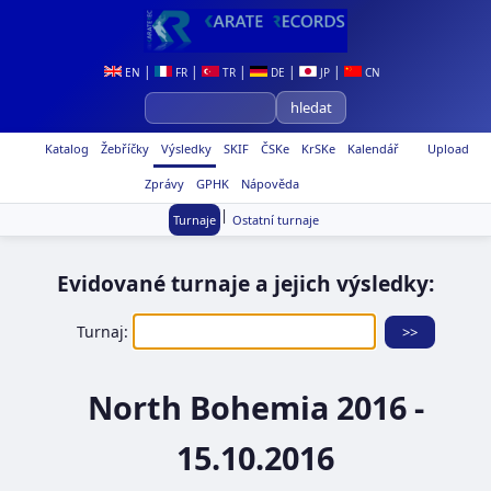
|
|
|
|
|
EN
FR
TR
DE
JP
CN
Katalog
Žebříčky
Výsledky
SKIF
ČSKe
KrSKe
Kalendář
Upload
Zprávy
GPHK
Nápověda
|
Turnaje
Ostatní turnaje
Evidované turnaje a jejich výsledky:
Turnaj:
North Bohemia 2016 -
15.10.2016