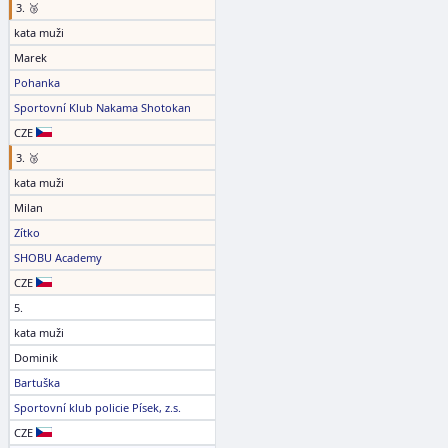
3. 🥉
kata muži
Marek
Pohanka
Sportovní Klub Nakama Shotokan
CZE
3. 🥉
kata muži
Milan
Zítko
SHOBU Academy
CZE
5.
kata muži
Dominik
Bartuška
Sportovní klub policie Písek, z.s.
CZE