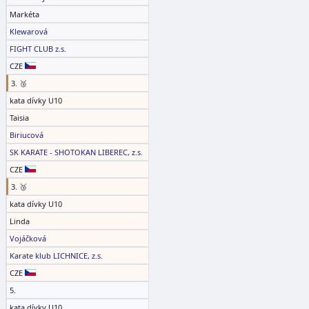
Markéta
Klewarová
FIGHT CLUB z.s.
CZE
3. 🥉
kata dívky U10
Taisia
Biriucová
SK KARATE - SHOTOKAN LIBEREC, z.s.
CZE
3. 🥉
kata dívky U10
Linda
Vojáčková
Karate klub LICHNICE, z.s.
CZE
5.
kata dívky U10