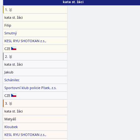
kata st. žáci
1. 🥇
kata st. žáci
Filip
Smutný
KESL RYU SHOTOKAN z.s.,
CZE
2. 🥈
kata st. žáci
Jakub
Schánilec
Sportovní klub policie Písek, z.s.
CZE
3. 🥉
kata st. žáci
Matyáš
Kloubek
KESL RYU SHOTOKAN z.s.,