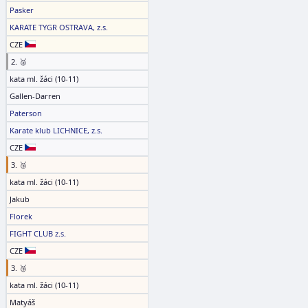
Pasker
KARATE TYGR OSTRAVA, z.s.
CZE
2. 🥈
kata ml. žáci (10-11)
Gallen-Darren
Paterson
Karate klub LICHNICE, z.s.
CZE
3. 🥉
kata ml. žáci (10-11)
Jakub
Florek
FIGHT CLUB z.s.
CZE
3. 🥉
kata ml. žáci (10-11)
Matyáš