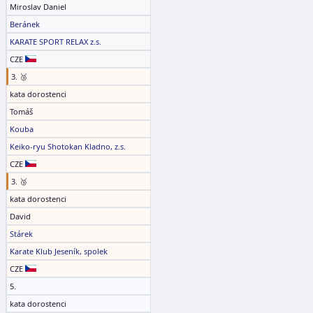
Miroslav Daniel
Beránek
KARATE SPORT RELAX z.s.
CZE
3. 🥉
kata dorostenci
Tomáš
Kouba
Keiko-ryu Shotokan Kladno, z.s.
CZE
3. 🥉
kata dorostenci
David
Stárek
Karate Klub Jeseník, spolek
CZE
5.
kata dorostenci