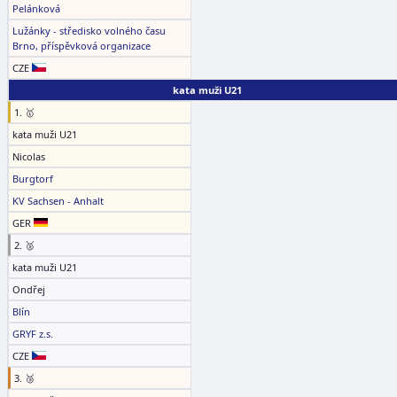
Pelánková
Lužánky - středisko volného času
Brno, příspěvková organizace
CZE
kata muži U21
1. 🥇
kata muži U21
Nicolas
Burgtorf
KV Sachsen - Anhalt
GER
2. 🥈
kata muži U21
Ondřej
Blín
GRYF z.s.
CZE
3. 🥉