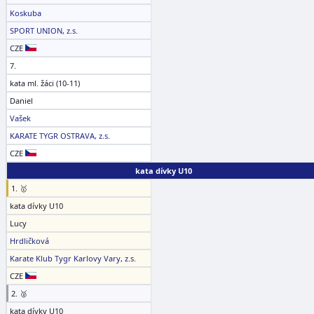
Koskuba
SPORT UNION, z.s.
CZE
7.
kata ml. žáci (10-11)
Daniel
Vašek
KARATE TYGR OSTRAVA, z.s.
CZE
kata dívky U10
1. 🥇
kata dívky U10
Lucy
Hrdličková
Karate Klub Tygr Karlovy Vary, z.s.
CZE
2. 🥈
kata dívky U10