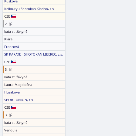
Kušková
Keiko-ryu Shotokan Kladno, z.s.
CZE
2. 🥈
kata st. žákyně
Klára
Francová
SK KARATE - SHOTOKAN LIBEREC, z.s.
CZE
3. 🥉
kata st. žákyně
Laura-Magdaléna
Husáková
SPORT UNION, z.s.
CZE
3. 🥉
kata st. žákyně
Vendula