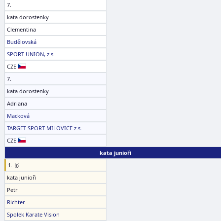
7.
kata dorostenky
Clementina
Budělovská
SPORT UNION, z.s.
CZE
7.
kata dorostenky
Adriana
Macková
TARGET SPORT MILOVICE z.s.
CZE
kata junioři
1. 🥇
kata junioři
Petr
Richter
Spolek Karate Vision