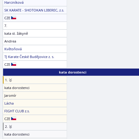
Harciníková
SK KARATE - SHOTOKAN LIBEREC, z.s.
CZE
7.
kata st. žákyně
Andrea
Květoňová
TJ Karate České Budějovice z. s.
CZE
kata dorostenci
1. 🥇
kata dorostenci
Jaromír
Lácha
FIGHT CLUB z.s.
CZE
2. 🥈
kata dorostenci