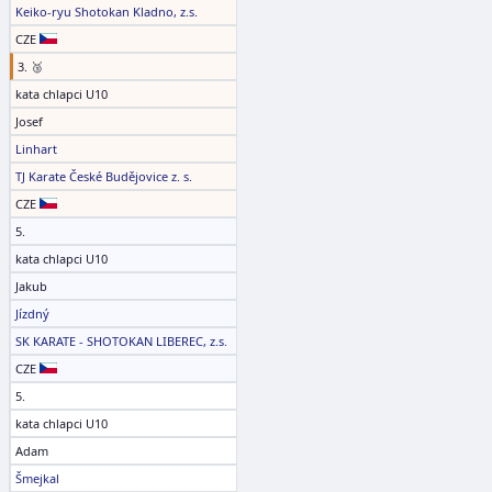
Keiko-ryu Shotokan Kladno, z.s.
CZE
3. 🥉
kata chlapci U10
Josef
Linhart
TJ Karate České Budějovice z. s.
CZE
5.
kata chlapci U10
Jakub
Jízdný
SK KARATE - SHOTOKAN LIBEREC, z.s.
CZE
5.
kata chlapci U10
Adam
Šmejkal