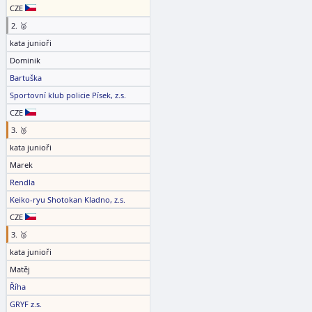
CZE
2. 🥈
kata junioři
Dominik
Bartuška
Sportovní klub policie Písek, z.s.
CZE
3. 🥉
kata junioři
Marek
Rendla
Keiko-ryu Shotokan Kladno, z.s.
CZE
3. 🥉
kata junioři
Matěj
Říha
GRYF z.s.