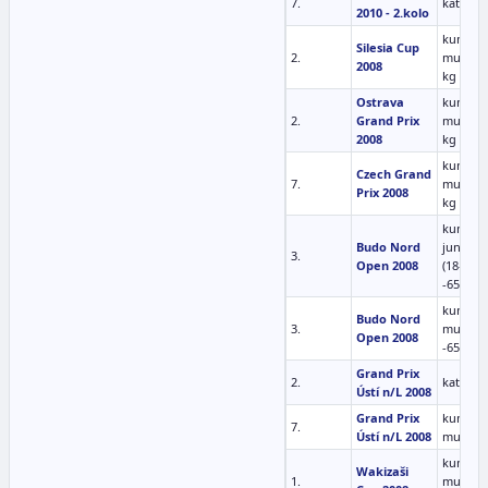
7.
kata mu
2010 - 2.kolo
kumite
Silesia Cup
2.
muži -6
2008
kg
Ostrava
kumite
2.
Grand Prix
muži -6
2008
kg
kumite
Czech Grand
7.
muži -6
Prix 2008
kg
kumite
Budo Nord
junioři
3.
Open 2008
(18-20)
-65kg
kumite
Budo Nord
3.
muži
Open 2008
-65kg
Grand Prix
2.
kata mu
Ústí n/L 2008
Grand Prix
kumite
7.
Ústí n/L 2008
muži B
kumite
Wakizaši
1.
muži -6