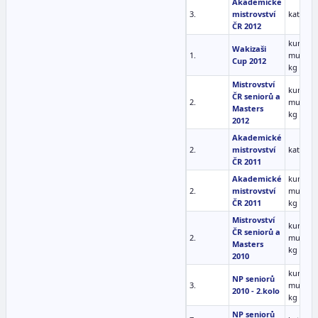
Akademické
3.
mistrovství
kata mu
ČR 2012
kumite
Wakizaši
1.
muži -6
Cup 2012
kg
Mistrovství
kumite
ČR seniorů a
2.
muži -6
Masters
kg
2012
Akademické
2.
mistrovství
kata mu
ČR 2011
Akademické
kumite
2.
mistrovství
muži -6
ČR 2011
kg
Mistrovství
kumite
ČR seniorů a
2.
muži -6
Masters
kg
2010
kumite
NP seniorů
3.
muži -6
2010 - 2.kolo
kg
NP seniorů