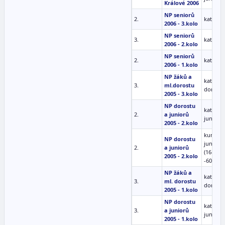
Králové 2006
NP seniorů
2.
kata mu
2006 - 3.kolo
NP seniorů
3.
kata mu
2006 - 2.kolo
NP seniorů
2.
kata mu
2006 - 1.kolo
NP žáků a
kata
3.
ml.dorostu
doroste
2005 - 3.kolo
NP dorostu
kata
2.
a juniorů
junioři
2005 - 2.kolo
kumite
NP dorostu
junioři
2.
a juniorů
(16-17)
2005 - 2.kolo
-60kg
NP žáků a
kata
3.
ml. dorostu
doroste
2005 - 1.kolo
NP dorostu
kata
3.
a juniorů
junioři
2005 - 1.kolo