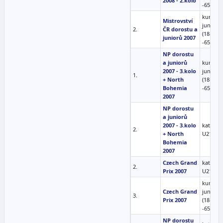
2008 - 2.kolo
-65kg
kumite
Mistrovství
junioři
2.
ČR dorostu a
(18-20)
juniorů 2007
-65kg
NP dorostu
a juniorů
kumite
2007 - 3.kolo
junioři
1.
+ North
(18-20)
Bohemia
-65kg
2007
NP dorostu
a juniorů
2007 - 3.kolo
kata mu
2.
+ North
U21
Bohemia
2007
Czech Grand
kata mu
2.
Prix 2007
U21
kumite
Czech Grand
junioři
3.
Prix 2007
(18-20)
-65kg
NP dorostu