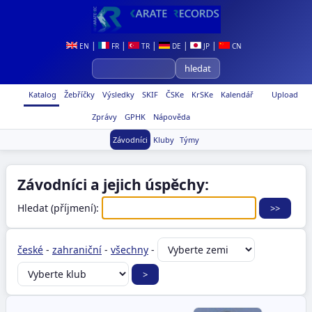
|
|
|
|
|
EN
FR
TR
DE
JP
CN
Katalog
Žebříčky
Výsledky
SKIF
ČSKe
KrSKe
Kalendář
Upload
Zprávy
GPHK
Nápověda
Závodníci
Kluby
Týmy
Závodníci a jejich úspěchy:
Hledat (příjmení):
české
-
zahraniční
-
všechny
-