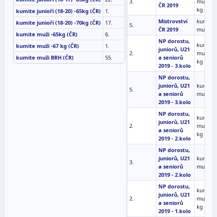
3.
muži -6
ČR 2019
kg
kumite junioři (18-20) -65kg (ČR)
1.
Mistrovství
kumite
kumite junioři (18-20) -70kg (ČR)
17.
5.
ČR 2019
muži B
kumite muži -65kg (ČR)
6.
NP dorostu,
kumite
kumite muži -67 kg (ČR)
1.
juniorů, U21
2.
muži -6
kumite muži BRH (ČR)
55.
a seniorů
kg
2019 - 3.kolo
NP dorostu,
juniorů, U21
kumite
5.
a seniorů
muži B
2019 - 3.kolo
NP dorostu,
kumite
juniorů, U21
2.
muži -6
a seniorů
kg
2019 - 2.kolo
NP dorostu,
juniorů, U21
kumite
3.
a seniorů
muži B
2019 - 2.kolo
NP dorostu,
kumite
juniorů, U21
2.
muži -6
a seniorů
kg
2019 - 1.kolo