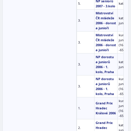
NP seniorů
5.
kata mu
2007 - 3.kolo
Mistrovství
ČR mládeže
kata
3.
2006 - dorost
junioři
a junioři
Mistrovství
kumite
ČR mládeže
junioři
3.
2006 - dorost
(16-17)
a junioři
-65kg
NP dorostu
a juniorů
kata
3.
2006 - 1.
junioři
kolo, Praha
NP dorostu
kumite
a juniorů
junioři
3.
2006 - 1.
(16-17)
kolo, Praha
-65kg
kumite
Grand Prix
junioři
1.
Hradec
(16-17)
Králové 2006
-65kg
Grand Prix
kata
2.
Hradec
junioři