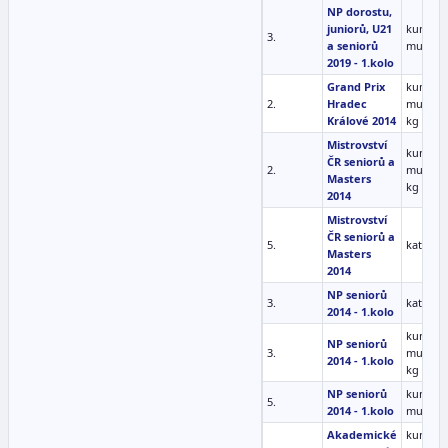
NP dorostu,
juniorů, U21
kumite
3.
a seniorů
muži B
2019 - 1.kolo
Grand Prix
kumite
2.
Hradec
muži -6
Králové 2014
kg
Mistrovství
kumite
ČR seniorů a
2.
muži -6
Masters
kg
2014
Mistrovství
ČR seniorů a
5.
kata mu
Masters
2014
NP seniorů
3.
kata mu
2014 - 1.kolo
kumite
NP seniorů
3.
muži -6
2014 - 1.kolo
kg
NP seniorů
kumite
5.
2014 - 1.kolo
muži B
Akademické
kumite