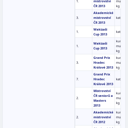
1.
mistrovství
muži -6
ČR 2013
kg
Akademické
3.
mistrovství
kata mu
ČR 2013
Wakizaši
1.
kata mu
Cup 2013
kumite
Wakizaši
1.
muži -6
Cup 2013
kg
Grand Prix
kumite
3.
Hradec
muži -6
Králové 2013
kg
Grand Prix
7.
Hradec
kata mu
Králové 2013
Mistrovství
kumite
ČR seniorů a
2.
muži -6
Masters
kg
2013
Akademické
kumite
2.
mistrovství
muži -6
ČR 2012
kg