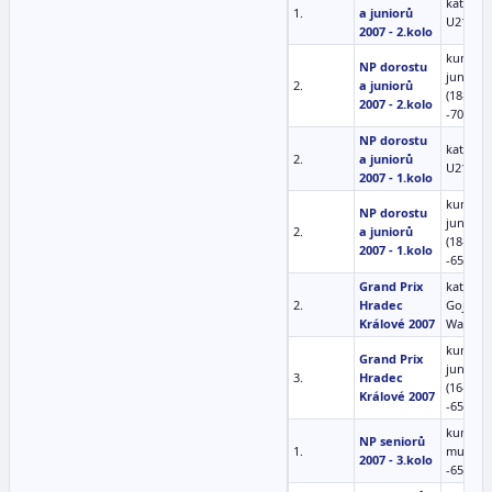
kata mu
1.
a juniorů
U21
2007 - 2.kolo
kumite
NP dorostu
junioři
2.
a juniorů
(18-20)
2007 - 2.kolo
-70kg
NP dorostu
kata mu
2.
a juniorů
U21
2007 - 1.kolo
kumite
NP dorostu
junioři
2.
a juniorů
(18-20)
2007 - 1.kolo
-65kg
Grand Prix
kata mu
2.
Hradec
Goju-ry
Králové 2007
Wado-r
kumite
Grand Prix
junioři
3.
Hradec
(16-17)
Králové 2007
-65kg
kumite
NP seniorů
1.
muži
2007 - 3.kolo
-65kg