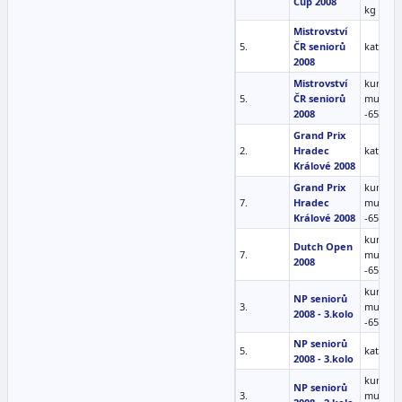
Cup 2008
kg
Mistrovství
5.
ČR seniorů
kata mu
2008
Mistrovství
kumite
5.
ČR seniorů
muži
2008
-65kg
Grand Prix
2.
Hradec
kata mu
Králové 2008
Grand Prix
kumite
7.
Hradec
muži
Králové 2008
-65kg
kumite
Dutch Open
7.
muži
2008
-65kg
kumite
NP seniorů
3.
muži
2008 - 3.kolo
-65kg
NP seniorů
5.
kata mu
2008 - 3.kolo
kumite
NP seniorů
3.
muži