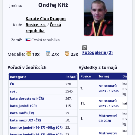
Ondřej Kříž
Jméno:
Karate Club Dragons
Klub:
Rosice, z.s.
/
Česká
republika
Země:
Česká republika
Fotogalerie (2)
Medaile:
10x
27x
23x
Pořadí v žebříčcích
Výsledky z turnajů
Pozice
Turnaj
Disciplí
kategorie
Pořadí
kumite
ČR
220.
NP seniorů
7.
muži -6
2023 - 1.kolo
svět
3545.
kg
kata dorostenci (ČR)
267.
NP seniorů
11.
kata mu
kata junioři (ČR)
115.
2023 - 1.kolo
kata muži (ČR)
29.
kumite
Mistrovství
1.
muži -6
kata muži U21 (ČR)
50.
ČR 2020
kg
kumite junioři (16-17) -60kg (ČR)
23.
kumite
Mistrovství
kumite junioři (16-17) -65kg (ČR)
22.