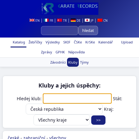
|
|
|
|
|
EN
FR
TR
DE
JP
CN
Katalog
Žebříčky
Výsledky
SKIF
ČSKe
KrSKe
Kalendář
Upload
Zprávy
GPHK
Nápověda
Závodníci
Kluby
Týmy
Kluby a jejich úspěchy:
Hledej klub:
Stát:
Kraj:
české
-
zahraniční
-
všechny