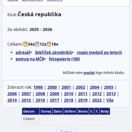
Česká republika
Klub:
Za období:
2025 - 2026
Celkem:
34x
12x
18x
adresář
žebříček závodníků
rozpis medailí po letech
postup na MČR
fotogalerie (100)
Můžete nám
poslat
logo tohoto klubu.
Zobrazit rok:
1998
|
2000
|
2001
|
2002
|
2004
|
2005
|
2006
|
2007
|
2008
|
2009
|
2010
|
2011
|
2012
|
2013
|
2014
|
2015
|
2016
|
2017
|
2018
|
2019
|
2022
|
Vše
Datum
Turnaj
Zlato
Stříbro
Bronz
5.
7.
Body
Celkem: