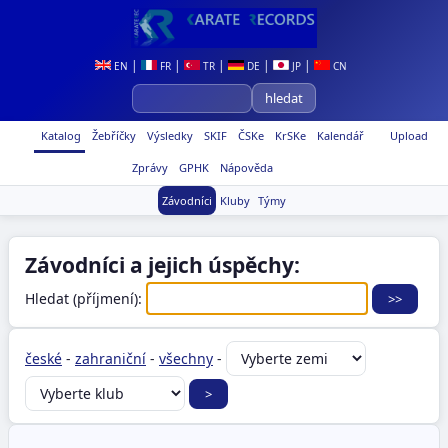
|
|
|
|
|
EN
FR
TR
DE
JP
CN
Katalog
Žebříčky
Výsledky
SKIF
ČSKe
KrSKe
Kalendář
Upload
Zprávy
GPHK
Nápověda
Závodníci
Kluby
Týmy
Závodníci a jejich úspěchy:
Hledat (příjmení):
české
-
zahraniční
-
všechny
-