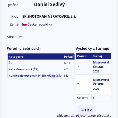
Daniel Šedivý
Jméno:
Klub:
SK SHOTOKAN NERATOVICE, z.s.
Země:
Česká republika
Medaile:
Pořadí v žebříčcích
Výsledky z turnajů
Pozice
Turnaj
Disci
kategorie
Pořadí
Mistrovství
ČR
6314.
kata
7.
ČR SKIF
doro
kata dorostenci (ČR)
431.
2026
kumite dorostenci (14-15) +60kg (ČR)
86.
kumi
Mistrovství
doro
7.
ČR SKIF
(14-1
2026
+60k
Celkem:
6
Tisk
Můžete
nahrát
foto tohoto závodníka