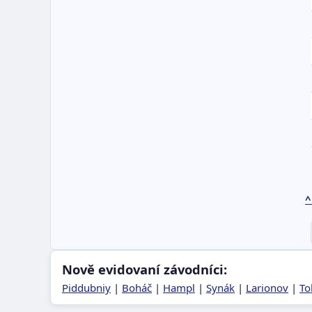
^
Nově evidovaní závodníci:
Piddubniy
|
Boháč
|
Hampl
|
Synák
|
Larionov
|
To