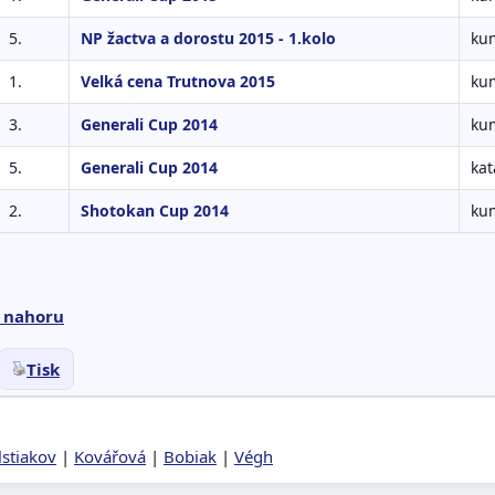
5.
NP žactva a dorostu 2015 - 1.kolo
kum
1.
Velká cena Trutnova 2015
kum
3.
Generali Cup 2014
kum
5.
Generali Cup 2014
kat
2.
Shotokan Cup 2014
kum
 nahoru
Tisk
lstiakov
|
Kovářová
|
Bobiak
|
Végh