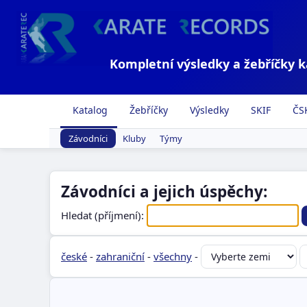
Kompletní výsledky a žebříčky 
Katalog
Žebříčky
Výsledky
SKIF
ČS
Závodníci
Kluby
Týmy
Závodníci a jejich úspěchy:
Hledat (příjmení):
české
-
zahraniční
-
všechny
-