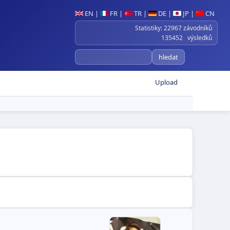
EN
|
FR
|
TR
|
DE
|
JP
|
CN
Statistiky: 22967 závodníků
135452 výsledků
Upload