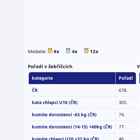
Medaile:
6x
4x
12x
Pořadí v žebříčcích
V
kategorie
Pořadí
ČR
678.
kata chlapci U10 (ČR)
305.
kumite dorostenci -63 kg (ČR)
74.
kumite dorostenci (14-15) +60kg (ČR)
77.
kumite chlapci U10 +32 kg (ČR)
46.