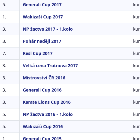
5.
Generali Cup 2017
kum
1.
Wakizaši Cup 2017
kum
3.
NP žactva 2017 - 1.kolo
kum
3.
Pohár nadějí 2017
kum
7.
Kesl Cup 2017
kum
3.
Velká cena Trutnova 2017
kum
3.
Mistrovství ČR 2016
kum
3.
Generali Cup 2016
kum
3.
Karate Lions Cup 2016
kum
5.
NP žactva 2016 - 1.kolo
kum
5.
Wakizaši Cup 2016
kum
1.
Generali Cup 2015
kum