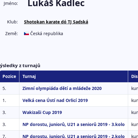
Lukáš Kadlec
Jméno:
Klub:
Shotokan karate dó TJ Sadská
Země:
Česká republika
ýsledky z turnajů
Pozice
Turnaj
Dis
5.
Zimní olympiáda dětí a mládeže 2020
kum
1.
Velká cena Ústí nad Orlicí 2019
kum
3.
Wakizaši Cup 2019
kum
3.
NP dorostu, juniorů, U21 a seniorů 2019 - 3.kolo
kum
7.
NP dorostu, juniorů, U21 a seniorů 2019 - 2.kolo
kum