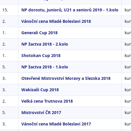
15.
NP dorostu, juniorů, U21 a seniorů 2019 - 1.kolo
kum
2.
Vánoční cena Mladé Boleslavi 2018
kum
1.
Generali Cup 2018
kum
2.
NP žactva 2018 - 2.kolo
kum
1.
Shotokan Cup 2018
kum
5.
NP žactva 2018 - 1.kolo
kum
3.
Otevřené Mistrovství Moravy a Slezska 2018
kum
3.
Wakizaši Cup 2018
kum
2.
Velká cena Trutnova 2018
kum
5.
Mistrovství ČR 2017
kum
3.
Vánoční cena Mladé Boleslavi 2017
kum