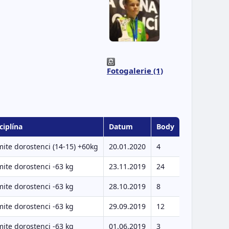
Fotogalerie (1)
ciplína
Datum
Body
ite dorostenci (14-15) +60kg
20.01.2020
4
ite dorostenci -63 kg
23.11.2019
24
ite dorostenci -63 kg
28.10.2019
8
ite dorostenci -63 kg
29.09.2019
12
ite dorostenci -63 kg
01.06.2019
3