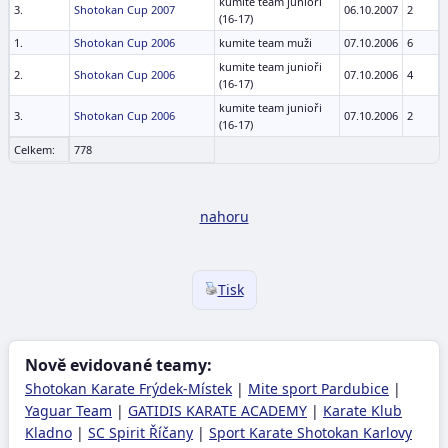
kumite team junioři
3.
Shotokan Cup 2007
06.10.2007
2
(16-17)
1.
Shotokan Cup 2006
kumite team muži
07.10.2006
6
kumite team junioři
2.
Shotokan Cup 2006
07.10.2006
4
(16-17)
kumite team junioři
3.
Shotokan Cup 2006
07.10.2006
2
(16-17)
Celkem:
778
nahoru
Tisk
Nově evidované teamy:
Shotokan Karate Frýdek-Místek
|
Mite sport Pardubice
|
Yaguar Team
|
GATIDIS KARATE ACADEMY
|
Karate Klub
Kladno
|
SC Spirit Říčany
|
Sport Karate Shotokan Karlovy