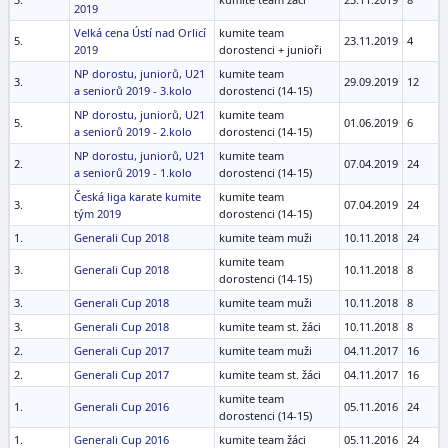
2019
Velká cena Ústí nad Orlicí
kumite team
5.
23.11.2019
4
2019
dorostenci + junioři
NP dorostu, juniorů, U21
kumite team
3.
29.09.2019
12
a seniorů 2019 - 3.kolo
dorostenci (14-15)
NP dorostu, juniorů, U21
kumite team
5.
01.06.2019
6
a seniorů 2019 - 2.kolo
dorostenci (14-15)
NP dorostu, juniorů, U21
kumite team
2.
07.04.2019
24
a seniorů 2019 - 1.kolo
dorostenci (14-15)
Česká liga karate kumite
kumite team
3.
07.04.2019
24
tým 2019
dorostenci (14-15)
1.
Generali Cup 2018
kumite team muži
10.11.2018
24
kumite team
3.
Generali Cup 2018
10.11.2018
8
dorostenci (14-15)
3.
Generali Cup 2018
kumite team muži
10.11.2018
8
3.
Generali Cup 2018
kumite team st. žáci
10.11.2018
8
2.
Generali Cup 2017
kumite team muži
04.11.2017
16
2.
Generali Cup 2017
kumite team st. žáci
04.11.2017
16
kumite team
1.
Generali Cup 2016
05.11.2016
24
dorostenci (14-15)
1.
Generali Cup 2016
kumite team žáci
05.11.2016
24