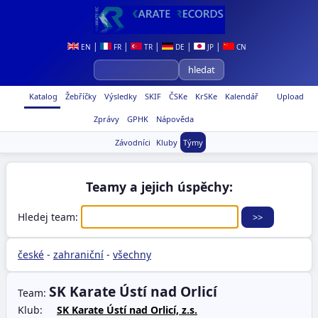
|
|
|
|
|
EN
FR
TR
DE
JP
CN
Katalog
Žebříčky
Výsledky
SKIF
ČSKe
KrSKe
Kalendář
Upload
Zprávy
GPHK
Nápověda
Závodníci
Kluby
Týmy
Teamy a jejich úspěchy:
Hledej team:
české
-
zahraniční
-
všechny
SK Karate Ústí nad Orlicí
Team:
Klub:
SK Karate Ústí nad Orlicí, z.s.