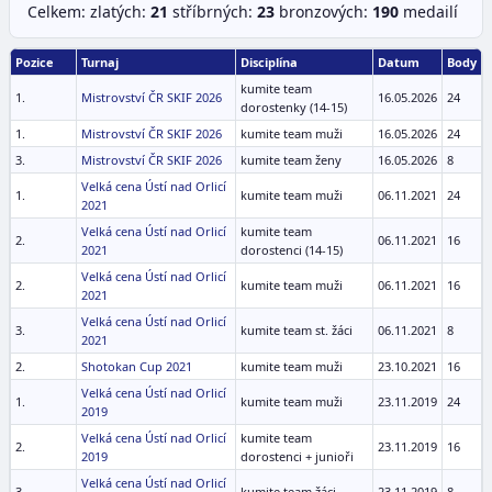
Celkem: zlatých:
21
stříbrných:
23
bronzových:
19
0
medailí
Pozice
Turnaj
Disciplína
Datum
Body
kumite team
1.
Mistrovství ČR SKIF 2026
16.05.2026
24
dorostenky (14-15)
1.
Mistrovství ČR SKIF 2026
kumite team muži
16.05.2026
24
3.
Mistrovství ČR SKIF 2026
kumite team ženy
16.05.2026
8
Velká cena Ústí nad Orlicí
1.
kumite team muži
06.11.2021
24
2021
Velká cena Ústí nad Orlicí
kumite team
2.
06.11.2021
16
2021
dorostenci (14-15)
Velká cena Ústí nad Orlicí
2.
kumite team muži
06.11.2021
16
2021
Velká cena Ústí nad Orlicí
3.
kumite team st. žáci
06.11.2021
8
2021
2.
Shotokan Cup 2021
kumite team muži
23.10.2021
16
Velká cena Ústí nad Orlicí
1.
kumite team muži
23.11.2019
24
2019
Velká cena Ústí nad Orlicí
kumite team
2.
23.11.2019
16
2019
dorostenci + junioři
Velká cena Ústí nad Orlicí
3.
kumite team žáci
23.11.2019
8