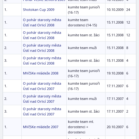
kumite team junioři
1.
Shotokan Cup 2009
10.10.2009
24
(16-17)
O pohár starosty města
kumite team
1.
15.11.2008
12
Ústí nad Orlicí 2008
dorostenci (14-15)
O pohár starosty města
1.
kumite team st. žáci
15.11.2008
12
Ústí nad Orlicí 2008
O pohár starosty města
2.
kumite team muži
15.11.2008
8
Ústí nad Orlicí 2008
O pohár starosty města
3.
kumite team st. žáci
15.11.2008
4
Ústí nad Orlicí 2008
kumite team junioři
1.
MVčSKe mládeže 2008
19.10.2008
6
(16-17)
O pohár starosty města
kumite team junioři
1.
17.11.2007
6
Ústí nad Orlicí 2007
(16-17)
O pohár starosty města
2.
kumite team muži
17.11.2007
4
Ústí nad Orlicí 2007
O pohár starosty města
3.
kumite team st. žáci
17.11.2007
2
Ústí nad Orlicí 2007
kumite team ml.
1.
MVčSKe mládeže 2007
dorostenci +
20.10.2007
6
dorostenci