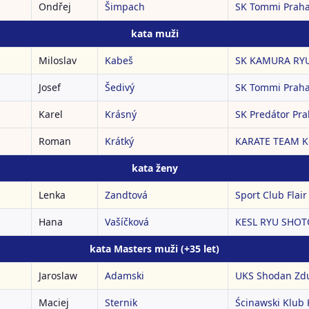
Ondřej
Šimpach
SK Tommi Prah
kata muži
Miloslav
Kabeš
SK KAMURA RYU
Josef
Šedivý
SK Tommi Prah
Karel
Krásný
SK Predátor Pr
Roman
Krátký
KARATE TEAM 
kata ženy
Lenka
Zandtová
Sport Club Flair 
Hana
Vašíčková
KESL RYU SHOTO
kata Masters muži (+35 let)
Jaroslaw
Adamski
UKS Shodan Zd
Maciej
Sternik
Ścinawski Klub 