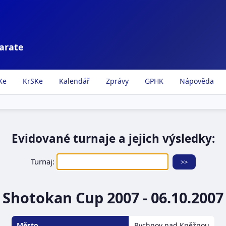
karate
Ke
KrSKe
Kalendář
Zprávy
GPHK
Nápověda
Evidované turnaje a jejich výsledky:
Turnaj:
Shotokan Cup 2007 - 06.10.2007
Město
Rychnov nad Kněžnou