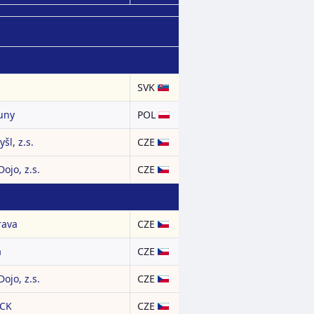
SVK
uny
POL
šl, z.s.
CZE
jo, z.s.
CZE
rava
CZE
a
CZE
jo, z.s.
CZE
KCK
CZE