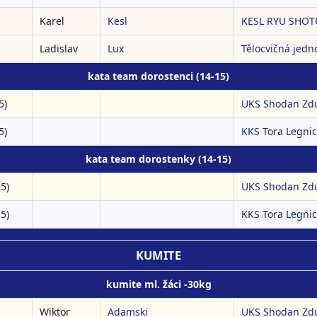
Karel
Kesl
KESL RYU SHOTO
Ladislav
Lux
Tělocvičná jedn
kata team dorostenci (14-15)
5)
UKS Shodan Zdu
5)
KKS Tora Legnic
kata team dorostenky (14-15)
5)
UKS Shodan Zdu
5)
KKS Tora Legnic
KUMITE
kumite ml. žáci -30kg
Wiktor
Adamski
UKS Shodan Zd