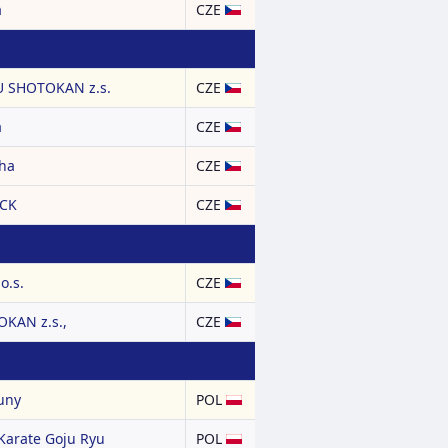
a
CZE
 SHOTOKAN z.s.
CZE
a
CZE
aha
CZE
KCK
CZE
o.s.
CZE
KAN z.s.,
CZE
uny
POL
Karate Goju Ryu
POL