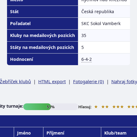
Stát
Česká republika
Pořadatel
SKC Sokol Vamberk
Kluby na medailových pozicích
35
Státy na medailových pozicích
5
Hodnocení
6-4-2
Žebříček klubů
|
HTML export
|
Fotogalerie (0)
|
Nahraj fotk
ty turnaje:
★
★★
★★★
★★
51%
Hlasuj:
Jméno
Příjmení
Klub/team