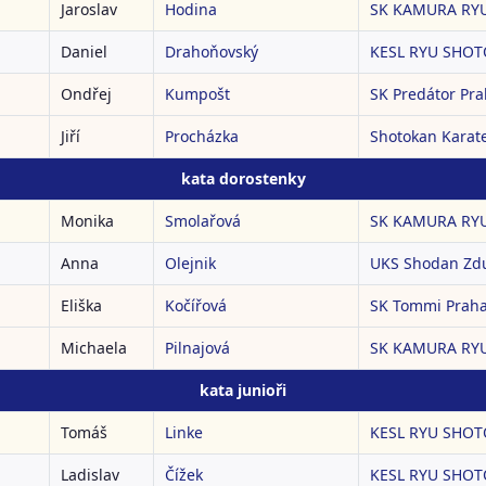
Jaroslav
Hodina
SK KAMURA RYU
Daniel
Drahoňovský
KESL RYU SHOTO
Ondřej
Kumpošt
SK Predátor Pr
Jiří
Procházka
Shotokan Karat
kata dorostenky
Monika
Smolařová
SK KAMURA RYU
Anna
Olejnik
UKS Shodan Zd
Eliška
Kočířová
SK Tommi Prah
Michaela
Pilnajová
SK KAMURA RYU
kata junioři
Tomáš
Linke
KESL RYU SHOTO
Ladislav
Čížek
KESL RYU SHOTO