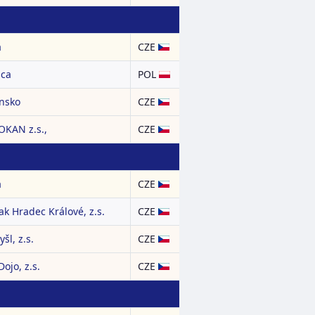
a
CZE
ica
POL
insko
CZE
KAN z.s.,
CZE
a
CZE
ak Hradec Králové, z.s.
CZE
šl, z.s.
CZE
jo, z.s.
CZE