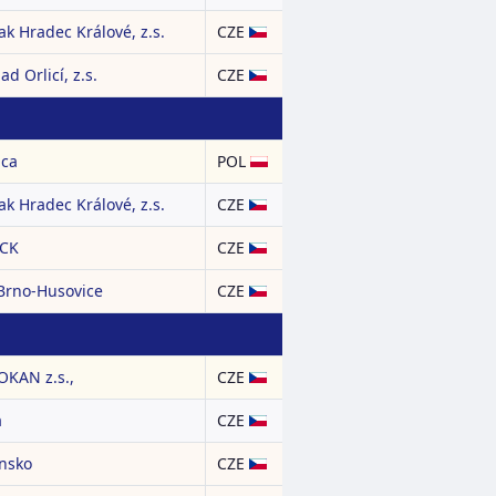
ak Hradec Králové, z.s.
CZE
d Orlicí, z.s.
CZE
ica
POL
ak Hradec Králové, z.s.
CZE
KCK
CZE
 Brno-Husovice
CZE
KAN z.s.,
CZE
a
CZE
insko
CZE