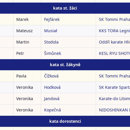
kata st. žáci
Marek
Fejfárek
SK Tommi Prah
Mateusz
Musiał
KKS TORA Legn
Martin
Stodola
Oddíl karate Hl
Petr
Šimůnek
KESL RYU SHOTO
kata st. žákyně
Pavla
Čížková
SK Tommi Prah
Veronika
Hodková
SK Karate Spart
Veronika
Jandová
Karate-do Litomy
Veronika
Kopečná
NIDOSHINKAN Do
kata dorostenci