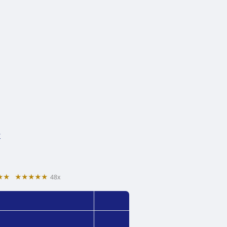
y
★★
★★★★★
48x