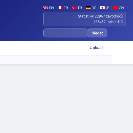
EN
|
FR
|
TR
|
DE
|
JP
|
CN
Statistiky: 22967 závodníků
135452 výsledků
Upload