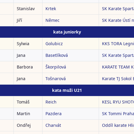
Stanislav
Krtek
SK Karate Spart
Jiří
Němec
SK Karate Ústí na
kata juniorky
Sylwia
Golubicz
KKS TORA Legn
Jana
Basetlíková
SK Karate Spart
Barbora
Škorpilová
KARATE TEAM 
Jana
Tošnarová
Karate TJ Sokol
kata muži U21
Tomáš
Reich
KESL RYU SHOTO
Martin
Pazdera
SK Tommi Prah
Ondřej
Charvát
Oddíl karate Hl