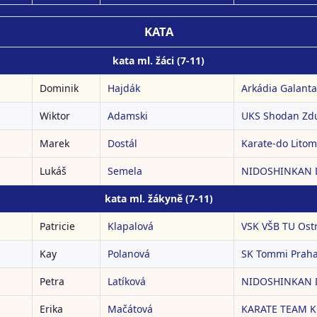
KATA
kata ml. žáci (7-11)
Dominik
Hajdák
Arkádia Galanta
Wiktor
Adamski
UKS Shodan Zd
Marek
Dostál
Karate-do Litomy
Lukáš
Semela
NIDOSHINKAN Do
kata ml. žákyně (7-11)
Patricie
Klapalová
VSK VŠB TU Ost
Kay
Polanová
SK Tommi Prah
Petra
Latíková
NIDOSHINKAN Do
Erika
Mačátová
KARATE TEAM 