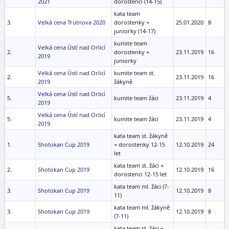
2021
dorostenci (14-15)
kata team
3.
Velká cena Trutnova 2020
dorostenky +
25.01.2020
8
juniorky (14-17)
kumite team
Velká cena Ústí nad Orlicí
2.
dorostenky +
23.11.2019
16
2019
juniorky
Velká cena Ústí nad Orlicí
kumite team st.
2.
23.11.2019
16
2019
žákyně
Velká cena Ústí nad Orlicí
5.
kumite team žáci
23.11.2019
4
2019
Velká cena Ústí nad Orlicí
5.
kumite team žáci
23.11.2019
4
2019
kata team st. žákyně
1.
Shotokan Cup 2019
+ dorostenky 12-15
12.10.2019
24
let
kata team st. žáci +
2.
Shotokan Cup 2019
12.10.2019
16
dorostenci 12-15 let
kata team ml. žáci (7-
3.
Shotokan Cup 2019
12.10.2019
8
11)
kata team ml. žákyně
3.
Shotokan Cup 2019
12.10.2019
8
(7-11)
kata team st. žáci +