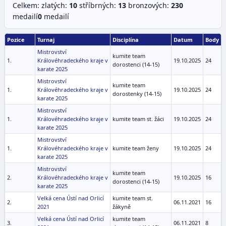
Celkem: zlatých:
10
stříbrných:
13
bronzových:
23
0
medailí
0
medailí
Pozice
Turnaj
Disciplína
Datum
Body
Mistrovství
kumite team
1.
Královéhradeckého kraje v
19.10.2025
24
dorostenci (14-15)
karate 2025
Mistrovství
kumite team
1.
Královéhradeckého kraje v
19.10.2025
24
dorostenky (14-15)
karate 2025
Mistrovství
1.
Královéhradeckého kraje v
kumite team st. žáci
19.10.2025
24
karate 2025
Mistrovství
1.
Královéhradeckého kraje v
kumite team ženy
19.10.2025
24
karate 2025
Mistrovství
kumite team
2.
Královéhradeckého kraje v
19.10.2025
16
dorostenci (14-15)
karate 2025
Velká cena Ústí nad Orlicí
kumite team st.
2.
06.11.2021
16
2021
žákyně
Velká cena Ústí nad Orlicí
kumite team
3.
06.11.2021
8