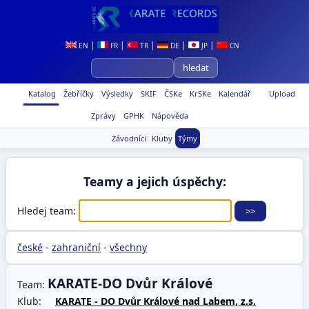
|
|
|
|
|
EN
FR
TR
DE
JP
CN
Katalog
Žebříčky
Výsledky
SKIF
ČSKe
KrSKe
Kalendář
Upload
Zprávy
GPHK
Nápověda
Závodníci
Kluby
Týmy
Teamy a jejich úspěchy:
Hledej team:
české
-
zahraniční
-
všechny
KARATE-DO Dvůr Králové
Team:
Klub:
KARATE - DO Dvůr Králové nad Labem, z.s.