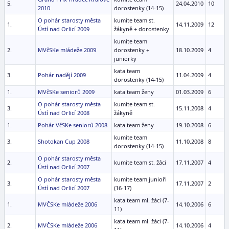
5.
24.04.2010
10
2010
dorostenky (14-15)
O pohár starosty města
kumite team st.
1.
14.11.2009
12
Ústí nad Orlicí 2009
žákyně + dorostenky
kumite team
2.
MVčSKe mládeže 2009
dorostenky +
18.10.2009
4
juniorky
kata team
3.
Pohár nadějí 2009
11.04.2009
4
dorostenky (14-15)
1.
MVčSKe seniorů 2009
kata team ženy
01.03.2009
6
O pohár starosty města
kumite team st.
3.
15.11.2008
4
Ústí nad Orlicí 2008
žákyně
1.
Pohár VčSKe seniorů 2008
kata team ženy
19.10.2008
6
kumite team
3.
Shotokan Cup 2008
11.10.2008
8
dorostenky (14-15)
O pohár starosty města
2.
kumite team st. žáci
17.11.2007
4
Ústí nad Orlicí 2007
O pohár starosty města
kumite team junioři
3.
17.11.2007
2
Ústí nad Orlicí 2007
(16-17)
kata team ml. žáci (7-
1.
MVČSKe mládeže 2006
14.10.2006
6
11)
kata team ml. žáci (7-
2.
MVČSKe mládeže 2006
14.10.2006
4