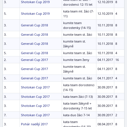
3.
Shotokan Cup 2019
12.10.2019
8
dorostenci 12-15 let
kata team ml. žáci (7-
5.
Shotokan Cup 2019
12.10.2019
4
11)
kumite team
3.
Generali Cup 2018
10.11.2018
8
dorostenky (14-15)
3.
Generali Cup 2018
kumite team st. žáci
10.11.2018
8
kumite team st.
3.
Generali Cup 2018
10.11.2018
8
žákyně
5.
Generali Cup 2018
kumite team st. žáci
10.11.2018
4
2.
Generali Cup 2017
kumite team ženy
04.11.2017
16
kumite team st.
3.
Generali Cup 2017
04.11.2017
8
žákyně
5.
Generali Cup 2017
kumite team st. žáci
04.11.2017
4
kata team dorostenci
3.
Shotokan Cup 2017
30.09.2017
8
(14-15)
3.
Shotokan Cup 2017
kata team žáci (7-13)
30.09.2017
8
kata team žákyně +
3.
Shotokan Cup 2017
30.09.2017
8
dorostenky 7-15 let
7.
Shotokan Cup 2017
kata duo žáci 7-14
30.09.2017
2
kata team
3.
Pohár nadějí 2017
08.04.2017
8
dorostenky (14-15)