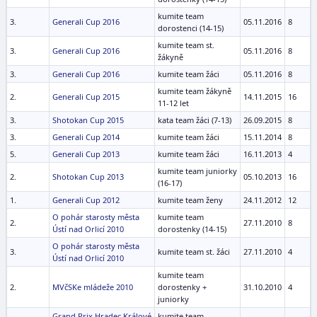
kumite team
3.
Generali Cup 2016
05.11.2016
8
dorostenci (14-15)
kumite team st.
3.
Generali Cup 2016
05.11.2016
8
žákyně
3.
Generali Cup 2016
kumite team žáci
05.11.2016
8
kumite team žákyně
2.
Generali Cup 2015
14.11.2015
16
11-12 let
3.
Shotokan Cup 2015
kata team žáci (7-13)
26.09.2015
8
3.
Generali Cup 2014
kumite team žáci
15.11.2014
8
5.
Generali Cup 2013
kumite team žáci
16.11.2013
4
kumite team juniorky
2.
Shotokan Cup 2013
05.10.2013
16
(16-17)
1.
Generali Cup 2012
kumite team ženy
24.11.2012
12
O pohár starosty města
kumite team
2.
27.11.2010
8
Ústí nad Orlicí 2010
dorostenky (14-15)
O pohár starosty města
3.
kumite team st. žáci
27.11.2010
4
Ústí nad Orlicí 2010
kumite team
2.
MVčSKe mládeže 2010
dorostenky +
31.10.2010
4
juniorky
Grand Prix Hradec Králové
kumite team