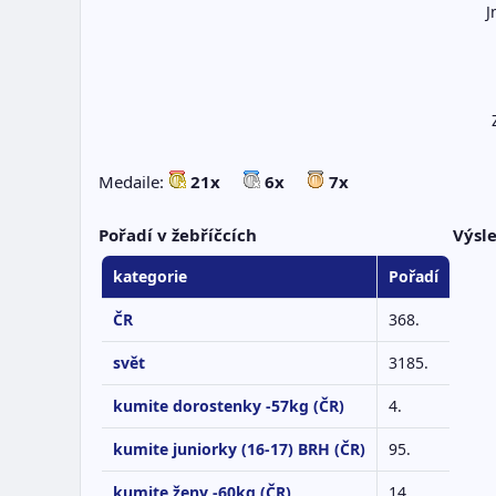
J
Medaile:
21x
6x
7x
Pořadí v žebříčcích
Výsl
kategorie
Pořadí
ČR
368.
svět
3185.
kumite dorostenky -57kg (ČR)
4.
kumite juniorky (16-17) BRH (ČR)
95.
kumite ženy -60kg (ČR)
14.