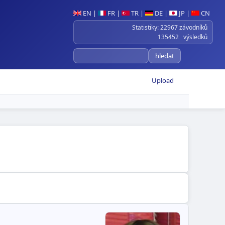
EN
|
FR
|
TR
|
DE
|
JP
|
CN
Statistiky: 22967 závodníků
135452 výsledků
Upload