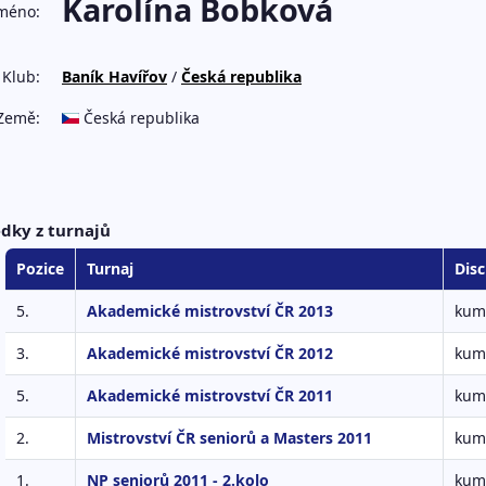
Karolína Bobková
méno:
Klub:
Baník Havířov
/
Česká republika
Země:
Česká republika
edky z turnajů
Pozice
Turnaj
Disc
5.
Akademické mistrovství ČR 2013
kumi
3.
Akademické mistrovství ČR 2012
kumi
5.
Akademické mistrovství ČR 2011
kumi
2.
Mistrovství ČR seniorů a Masters 2011
kumi
1.
NP seniorů 2011 - 2.kolo
kumi