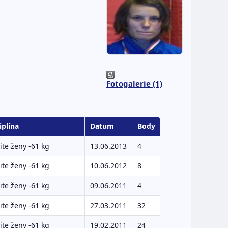
Fotogalerie (1)
iplína
Datum
Body
te ženy -61 kg
13.06.2013
4
te ženy -61 kg
10.06.2012
8
te ženy -61 kg
09.06.2011
4
te ženy -61 kg
27.03.2011
32
te ženy -61 kg
19.02.2011
24