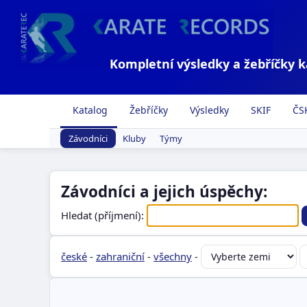
Kompletní výsledky a žebříčky 
Katalog
Žebříčky
Výsledky
SKIF
ČS
Závodníci
Kluby
Týmy
Závodníci a jejich úspěchy:
Hledat (příjmení):
české
-
zahraniční
-
všechny
-