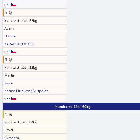
CZE
3. 🥉
kumite st. žáci -52kg
Adam
Hrdina
KARATE TEAM KCK
CZE
3. 🥉
kumite st. žáci -52kg
Martin
Macík
Karate Klub Jeseník, spolek
CZE
kumite st. žáci -60kg
1. 🥇
kumite st. žáci -60kg
Pavel
Šumbera