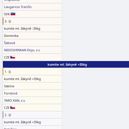
Laugaricio Trenčín
SVK
3. 🥉
kumite ml. žákyně -35kg
Dominika
Šabová
NIDOSHINKAN Dojo, z.s.
CZE
kumite ml. žákyně +35kg
1. 🥇
kumite ml. žákyně +35kg
Sabina
Forstová
TARO KAN, z.s.
CZE
2. 🥈
kumite ml. žákyně +35kg