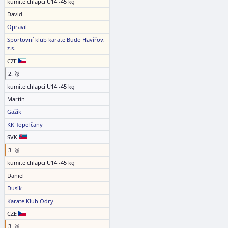
kumite chlapci U14 -45 kg
David
Opravil
Sportovní klub karate Budo Havířov,
z.s.
CZE
2. 🥈
kumite chlapci U14 -45 kg
Martin
Gažík
KK Topolčany
SVK
3. 🥉
kumite chlapci U14 -45 kg
Daniel
Dusík
Karate Klub Odry
CZE
3. 🥉