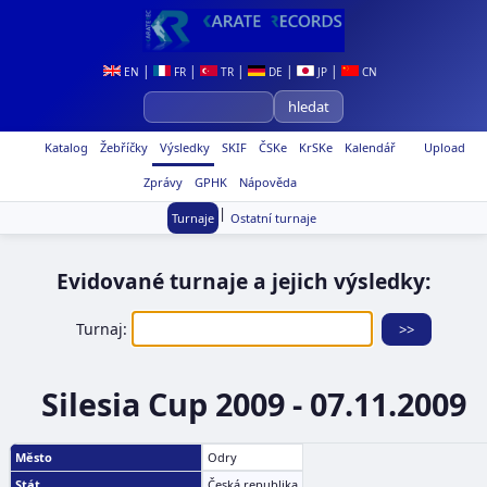
|
|
|
|
|
EN
FR
TR
DE
JP
CN
Katalog
Žebříčky
Výsledky
SKIF
ČSKe
KrSKe
Kalendář
Upload
Zprávy
GPHK
Nápověda
|
Turnaje
Ostatní turnaje
Evidované turnaje a jejich výsledky:
Turnaj:
Silesia Cup 2009 - 07.11.2009
Město
Odry
Stát
Česká republika