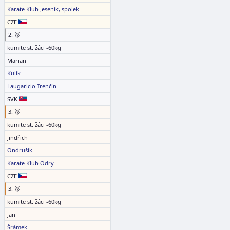
Karate Klub Jeseník, spolek
CZE
2. 🥈
kumite st. žáci -60kg
Marian
Kulík
Laugaricio Trenčín
SVK
3. 🥉
kumite st. žáci -60kg
Jindřich
Ondrušík
Karate Klub Odry
CZE
3. 🥉
kumite st. žáci -60kg
Jan
Šrámek