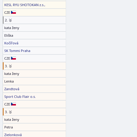
KESL RYU SHOTOKAN z.s.,
CZE
2. 🥈
kata ženy
Eliška
Kočířová
SK Tommi Praha
CZE
3. 🥉
kata ženy
Lenka
Zandtová
Sport Club Flair o.s.
CZE
3. 🥉
kata ženy
Petra
Zielonková