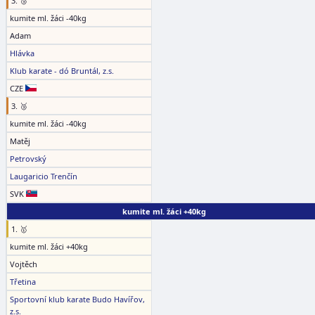
3. 🥉
kumite ml. žáci -40kg
Adam
Hlávka
Klub karate - dó Bruntál, z.s.
CZE
3. 🥉
kumite ml. žáci -40kg
Matěj
Petrovský
Laugaricio Trenčín
SVK
kumite ml. žáci +40kg
1. 🥇
kumite ml. žáci +40kg
Vojtěch
Třetina
Sportovní klub karate Budo Havířov,
z.s.