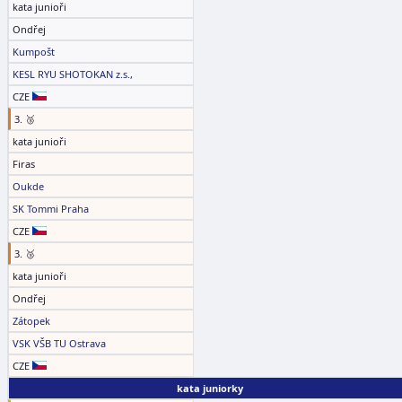
kata junioři
Ondřej
Kumpošt
KESL RYU SHOTOKAN z.s.,
CZE
3. 🥉
kata junioři
Firas
Oukde
SK Tommi Praha
CZE
3. 🥉
kata junioři
Ondřej
Zátopek
VSK VŠB TU Ostrava
CZE
kata juniorky