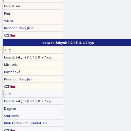
kata st. žáci
Petr
Vávra
Kusengo Nový Jičín
CZE
kata st. žákyně (12-13) 8. a 7.kyu
1. 🥇
kata st. žákyně (12-13) 8. a 7.kyu
Michaela
Bartoňová
Kusengo Nový Jičín
CZE
2. 🥈
kata st. žákyně (12-13) 8. a 7.kyu
Dagmar
Štůralová
Klub karate - dó Bruntál, z.s.
CZE