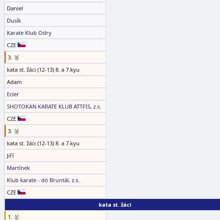
Daniel
Dusík
Karate Klub Odry
CZE
3. 🥉
kata st. žáci (12-13) 8. a 7.kyu
Adam
Ecler
SHOTOKAN KARATE KLUB ATTFIS, z.s.
CZE
3. 🥉
kata st. žáci (12-13) 8. a 7.kyu
Jiří
Martínek
Klub karate - dó Bruntál, z.s.
CZE
kata st. žáci
1. 🥇