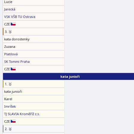
Lucie
Jarecká
VSK VŠB TU Ostrava
CZE
3. 🥉
kata dorostenky
Zuzana
Platilová
SK Tommi Praha
CZE
kata junioři
1. 🥇
kata junioři
Karel
Imríšek
TJ SLAVIA Kroměříž z.s.
CZE
2. 🥈