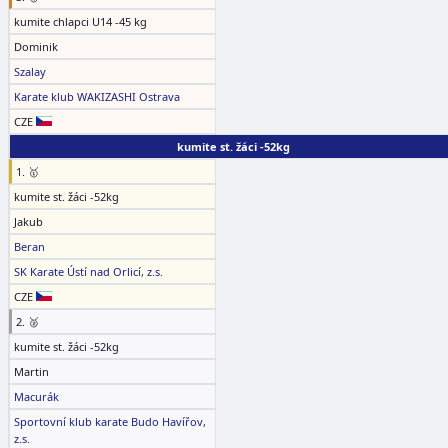
kumite chlapci U14 -45 kg
Dominik
Szalay
Karate klub WAKIZASHI Ostrava
CZE
kumite st. žáci -52kg
1. 🥇
kumite st. žáci -52kg
Jakub
Beran
SK Karate Ústí nad Orlicí, z.s.
CZE
2. 🥈
kumite st. žáci -52kg
Martin
Macurák
Sportovní klub karate Budo Havířov,
z.s.