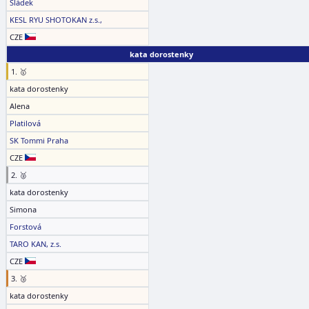
Sládek
KESL RYU SHOTOKAN z.s.,
CZE
kata dorostenky
1. 🥇
kata dorostenky
Alena
Platilová
SK Tommi Praha
CZE
2. 🥈
kata dorostenky
Simona
Forstová
TARO KAN, z.s.
CZE
3. 🥉
kata dorostenky