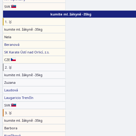
SVK
kumite ml. žákyně -35kg
1. 🥇
kumite ml. žákyně -35kg
Nela
Beranová
SK Karate Ústí nad Orlicí, z.s.
CZE
2. 🥈
kumite ml. žákyně -35kg
Zuzana
Laudová
Laugaricio Trenčín
SVK
3. 🥉
kumite ml. žákyně -35kg
Barbora
Krajčíková