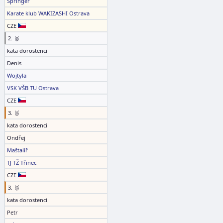
Špringer
Karate klub WAKIZASHI Ostrava
CZE
2. 🥈
kata dorostenci
Denis
Wojtyla
VSK VŠB TU Ostrava
CZE
3. 🥉
kata dorostenci
Ondřej
Maštalíř
TJ TŽ Třinec
CZE
3. 🥉
kata dorostenci
Petr