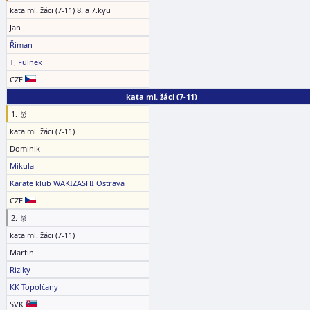
kata ml. žáci (7-11) 8. a 7.kyu
Jan
Říman
TJ Fulnek
CZE
kata ml. žáci (7-11)
1. 🥇
kata ml. žáci (7-11)
Dominik
Mikula
Karate klub WAKIZASHI Ostrava
CZE
2. 🥈
kata ml. žáci (7-11)
Martin
Riziky
KK Topolčany
SVK