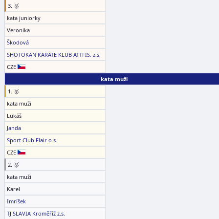
3. 🥉
kata juniorky
Veronika
Škodová
SHOTOKAN KARATE KLUB ATTFIS, z.s.
CZE
kata muži
1. 🥇
kata muži
Lukáš
Janda
Sport Club Flair o.s.
CZE
2. 🥈
kata muži
Karel
Imríšek
TJ SLAVIA Kroměříž z.s.