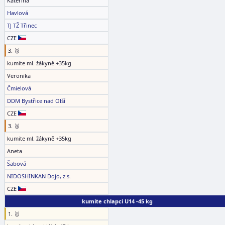
Kateřina
Havlová
TJ TŽ Třinec
CZE
3. 🥉
kumite ml. žákyně +35kg
Veronika
Čmielová
DDM Bystřice nad Olší
CZE
3. 🥉
kumite ml. žákyně +35kg
Aneta
Šabová
NIDOSHINKAN Dojo, z.s.
CZE
kumite chlapci U14 -45 kg
1. 🥇