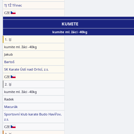
TJ TŽ Třinec
CZE
KUMITE
kumite ml. žáci -40kg
1. 🥇
kumite ml. žáci -40kg
Jakub
Bartoš
SK Karate Ústí nad Orlicí, z.s.
CZE
2. 🥈
kumite ml. žáci -40kg
Radek
Macurák
Sportovní klub karate Budo Havířov,
z.s.
CZE