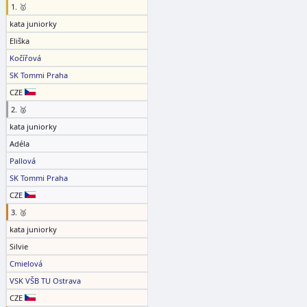
1. 🥇
kata juniorky
Eliška
Kočířová
SK Tommi Praha
CZE
2. 🥈
kata juniorky
Adéla
Pallová
SK Tommi Praha
CZE
3. 🥉
kata juniorky
Silvie
Cmielová
VSK VŠB TU Ostrava
CZE