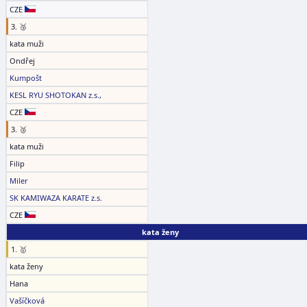
CZE
3. 🥉
kata muži
Ondřej
Kumpošt
KESL RYU SHOTOKAN z.s.,
CZE
3. 🥉
kata muži
Filip
Miler
SK KAMIWAZA KARATE z.s.
CZE
kata ženy
1. 🥇
kata ženy
Hana
Vašíčková