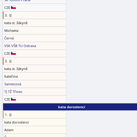
CZE
3. 🥉
kata st. žákyně
Michaela
Černá
VSK VŠB TU Ostrava
CZE
3. 🥉
kata st. žákyně
Kateřina
Samiecová
TJ TŽ Třinec
CZE
kata dorostenci
1. 🥇
kata dorostenci
Adam