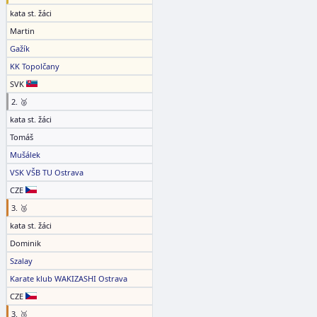
kata st. žáci
Martin
Gažík
KK Topolčany
SVK
2. 🥈
kata st. žáci
Tomáš
Mušálek
VSK VŠB TU Ostrava
CZE
3. 🥉
kata st. žáci
Dominik
Szalay
Karate klub WAKIZASHI Ostrava
CZE
3. 🥉