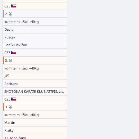
CZE
2. 🥈
kumite ml. žáci +40kg
David
Puščák
Baník Havířov
CZE
3. 🥉
kumite ml. žáci +40kg
Jiří
Podraza
SHOTOKAN KARATE KLUB ATTFIS, z.s.
CZE
3. 🥉
kumite ml. žáci +40kg
Martin
Riziky
KK Topolčany