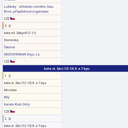
Lužánky - středisko volného času
Brno, příspěvková organizace
CZE
3. 🥉
kata ml. žákyně (7-11)
Dominika
Šabová
NIDOSHINKAN Dojo, z.s.
CZE
kata st. žáci (12-13) 8. a 7.kyu
1. 🥇
kata st. žáci (12-13) 8. a 7.kyu
Miroslav
Bílý
Karate Klub Odry
CZE
2. 🥈
kata st. žáci (12-13) 8. a 7.kyu