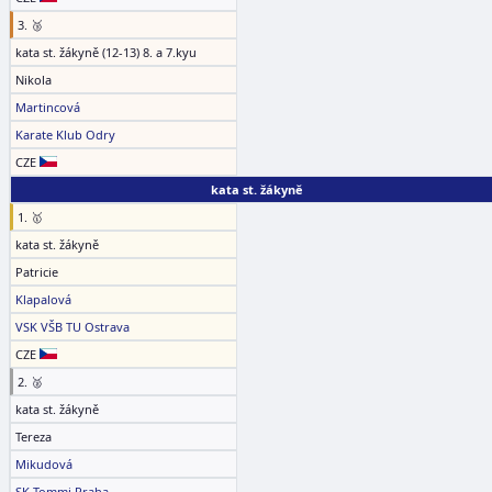
3. 🥉
kata st. žákyně (12-13) 8. a 7.kyu
Nikola
Martincová
Karate Klub Odry
CZE
kata st. žákyně
1. 🥇
kata st. žákyně
Patricie
Klapalová
VSK VŠB TU Ostrava
CZE
2. 🥈
kata st. žákyně
Tereza
Mikudová
SK Tommi Praha