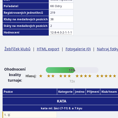
Pořadatel
KK Odry
Registrovaných jednotlivců
219
Kluby na medailových pozicích
38
Státy na medailových pozicích
2
Hodnocení
12-8-4-3-2-1-1-1
Žebříček klubů
|
HTML export
|
Fotogalerie (0)
|
Nahraj fotk
Ohodnocení
55%
kvality
★
★★
★★★
★★★★
★★★★★
Hlasuj:
turnaje:
72x
Pozice
Kategorie
Jméno
Příjmení
Klub/team
KATA
kata ml. žáci (7-11) 8. a 7.kyu
1. 🥇