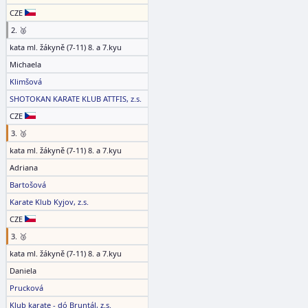
CZE
2. 🥈
kata ml. žákyně (7-11) 8. a 7.kyu
Michaela
Klimšová
SHOTOKAN KARATE KLUB ATTFIS, z.s.
CZE
3. 🥉
kata ml. žákyně (7-11) 8. a 7.kyu
Adriana
Bartošová
Karate Klub Kyjov, z.s.
CZE
3. 🥉
kata ml. žákyně (7-11) 8. a 7.kyu
Daniela
Prucková
Klub karate - dó Bruntál, z.s.