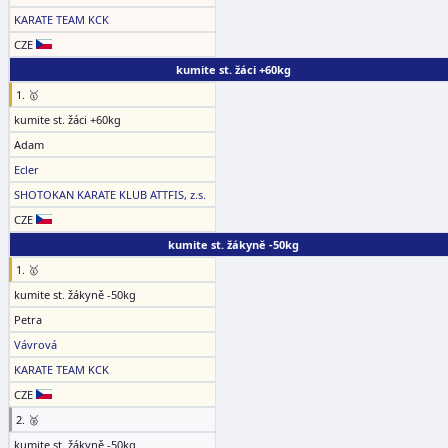
KARATE TEAM KCK
CZE
kumite st. žáci +60kg
1. 🥇
kumite st. žáci +60kg
Adam
Ecler
SHOTOKAN KARATE KLUB ATTFIS, z.s.
CZE
kumite st. žákyně -50kg
1. 🥇
kumite st. žákyně -50kg
Petra
Vávrová
KARATE TEAM KCK
CZE
2. 🥈
kumite st. žákyně -50kg