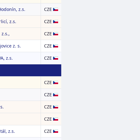
odonín, z.s.
CZE
icí, z.s.
CZE
z.s.,
CZE
ovice z. s.
CZE
, z.s.
CZE
CZE
CZE
s.
CZE
CZE
ál, z.s.
CZE