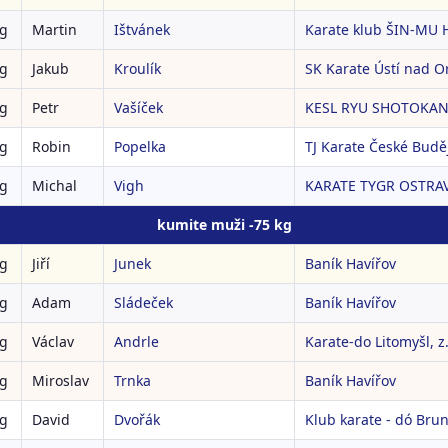
kg
Martin
Ištvánek
Karate klub ŠIN-MU H
kg
Jakub
Kroulík
SK Karate Ústí nad Orl
kg
Petr
Vašíček
KESL RYU SHOTOKAN 
kg
Robin
Popelka
TJ Karate České Buděj
kg
Michal
Vigh
KARATE TYGR OSTRAVA
kumite muži -75 kg
kg
Jiří
Junek
Baník Havířov
kg
Adam
Sládeček
Baník Havířov
kg
Václav
Andrle
Karate-do Litomyšl, z.
kg
Miroslav
Trnka
Baník Havířov
kg
David
Dvořák
Klub karate - dó Brunt