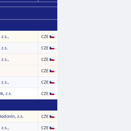
z.s.,
CZE
z.s.
CZE
z.s.,
CZE
CZE
z.s.,
CZE
, z.s.
CZE
odonín, z.s.
CZE
z.s.,
CZE