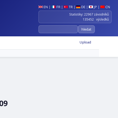
EN
|
FR
|
TR
|
DE
|
JP
|
CN
Statistiky: 22967 závodníků
135452 výsledků
Upload
009