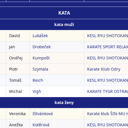
KATA
kata muži
David
Lukášek
KESL RYU SHOTOKAN 
Jan
Drobeček
KARATE SPORT RELAX 
Ondřej
Kumpošt
KESL RYU SHOTOKAN 
Piotr
Szymala
Karate Klub Odry
Tomáš
Reich
KESL RYU SHOTOKAN 
Michal
Vigh
KARATE TYGR OSTRAVA
kata ženy
Veronika
Ištvánková
Karate klub ŠIN-MU H
Anežka
Kotěrová
KESL RYU SHOTOKAN 