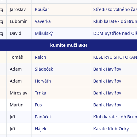
kg
Jaroslav
Roušar
Středisko volného ča
kg
Lubomír
Vaverka
Klub karate - dó Brunt
kg
David
Mikulský
DDM Bystřice nad Olš
kumite muži BRH
Tomáš
Reich
KESL RYU SHOTOKAN 
Adam
Sládeček
Baník Havířov
Adam
Horváth
Baník Havířov
Miroslav
Trnka
Baník Havířov
Martin
Fus
Baník Havířov
Jiří
Panáček
Klub karate - dó Brunt
Jiří
Hájek
Karate Klub Odry