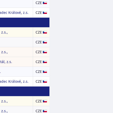
CZE
dec Králové, z.s.
CZE
z.s.,
CZE
CZE
z.s.,
CZE
ál, z.s.
CZE
.
CZE
dec Králové, z.s.
CZE
z.s.,
CZE
z.s.,
CZE