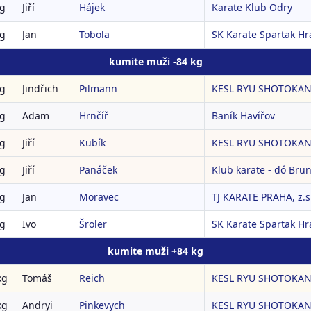
kg
Jiří
Hájek
Karate Klub Odry
kg
Jan
Tobola
SK Karate Spartak Hra
kumite muži -84 kg
kg
Jindřich
Pilmann
KESL RYU SHOTOKAN 
kg
Adam
Hrnčíř
Baník Havířov
kg
Jiří
Kubík
KESL RYU SHOTOKAN 
kg
Jiří
Panáček
Klub karate - dó Brunt
kg
Jan
Moravec
TJ KARATE PRAHA, z.s
kg
Ivo
Šroler
SK Karate Spartak Hra
kumite muži +84 kg
kg
Tomáš
Reich
KESL RYU SHOTOKAN 
kg
Andryi
Pinkevych
KESL RYU SHOTOKAN 