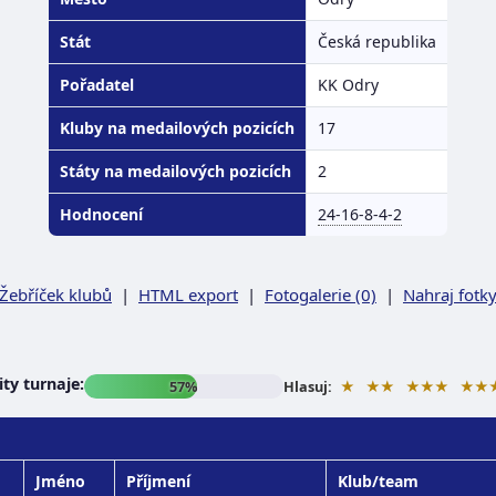
Stát
Česká republika
Pořadatel
KK Odry
Kluby na medailových pozicích
17
Státy na medailových pozicích
2
Hodnocení
24-16-8-4-2
Žebříček klubů
|
HTML export
|
Fotogalerie (0)
|
Nahraj fotk
ty turnaje:
★
★★
★★★
★★
57%
Hlasuj:
Jméno
Příjmení
Klub/team