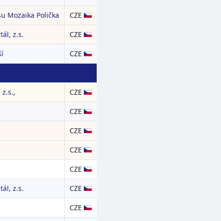
su Mozaika Polička
CZE
ál, z.s.
CZE
í
CZE
z.s.,
CZE
CZE
CZE
CZE
CZE
ál, z.s.
CZE
CZE