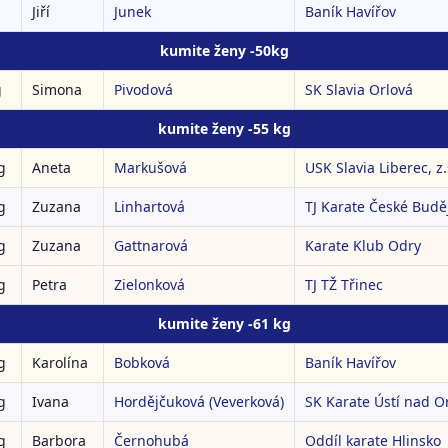
Jiří
Junek
Baník Havířov
kumite ženy -50kg
g
Simona
Pivodová
SK Slavia Orlová
kumite ženy -55 kg
g
Aneta
Markušová
USK Slavia Liberec, z.
g
Zuzana
Linhartová
TJ Karate České Buděj
g
Zuzana
Gattnarová
Karate Klub Odry
g
Petra
Zielonková
TJ TŽ Třinec
kumite ženy -61 kg
g
Karolína
Bobková
Baník Havířov
g
Ivana
Hordějčuková (Veverková)
SK Karate Ústí nad Orl
g
Barbora
Černohubá
Oddíl karate Hlinsko