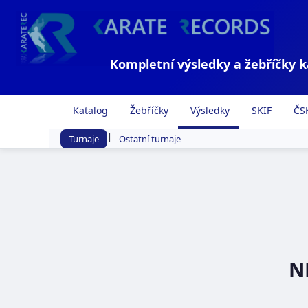
Kompletní výsledky a žebříčky 
Katalog
Žebříčky
Výsledky
SKIF
ČS
|
Turnaje
Ostatní turnaje
NP