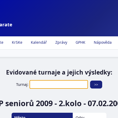
karate
Ke
KrSKe
Kalendář
Zprávy
GPHK
Nápověda
Evidované turnaje a jejich výsledky:
Turnaj:
 seniorů 2009 - 2.kolo - 07.02.2
Město
Odry