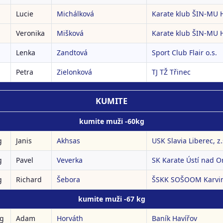
Lucie
Michálková
Karate klub ŠIN-MU H
Veronika
Mišková
Karate klub ŠIN-MU H
Lenka
Zandtová
Sport Club Flair o.s.
Petra
Zielonková
TJ TŽ Třinec
KUMITE
kumite muži -60kg
g
Janis
Akhsas
USK Slavia Liberec, z.
g
Pavel
Veverka
SK Karate Ústí nad Orl
g
Richard
Šebora
ŠSKK SOŠOOM Karvi
kumite muži -67 kg
kg
Adam
Horváth
Baník Havířov