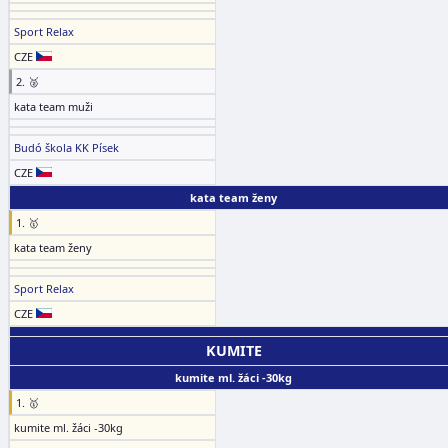
Sport Relax
CZE
2. 🥈
kata team muži
Budó škola KK Písek
CZE
kata team ženy
1. 🥇
kata team ženy
Sport Relax
CZE
KUMITE
kumite ml. žáci -30kg
1. 🥇
kumite ml. žáci -30kg