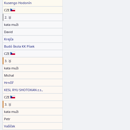
Kusengo Hodonín
CZE
2. 🥈
kata muži
David
Krejča
Budó škola KK Písek
CZE
3. 🥉
kata muži
Michal
Hrnčíř
KESL RYU SHOTOKAN z.s.,
CZE
3. 🥉
kata muži
Petr
Vašíček