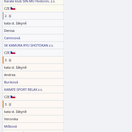
Karate klub ŠIN-MU Hodonín, z.s.
CZE
2. 🥈
kata st. žákyně
Denisa
Canincová
SK KAMURA RYU SHOTOKAN z.s.
CZE
3. 🥉
kata st. žákyně
Andrea
Buriková
KARATE SPORT RELAX z.s.
CZE
3. 🥉
kata st. žákyně
Veronika
Mišková