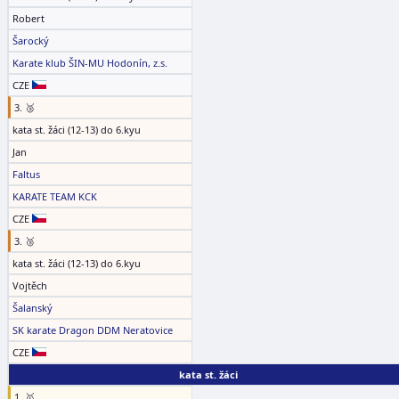
Robert
Šarocký
Karate klub ŠIN-MU Hodonín, z.s.
CZE
3. 🥉
kata st. žáci (12-13) do 6.kyu
Jan
Faltus
KARATE TEAM KCK
CZE
3. 🥉
kata st. žáci (12-13) do 6.kyu
Vojtěch
Šalanský
SK karate Dragon DDM Neratovice
CZE
kata st. žáci
1. 🥇