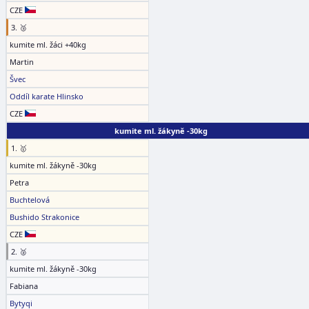
CZE
3. 🥉
kumite ml. žáci +40kg
Martin
Švec
Oddíl karate Hlinsko
CZE
kumite ml. žákyně -30kg
1. 🥇
kumite ml. žákyně -30kg
Petra
Buchtelová
Bushido Strakonice
CZE
2. 🥈
kumite ml. žákyně -30kg
Fabiana
Bytyqi