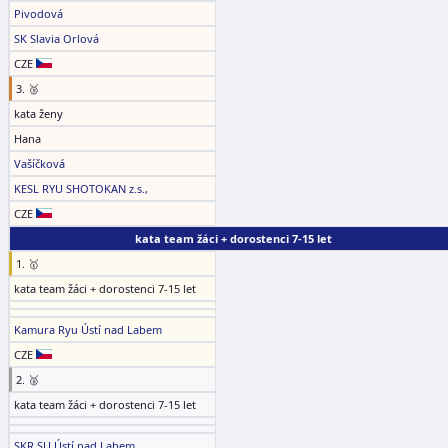
Pivodová
SK Slavia Orlová
CZE
3. 🥉
kata ženy
Hana
Vašíčková
KESL RYU SHOTOKAN z.s.,
CZE
kata team žáci + dorostenci 7-15 let
1. 🥇
kata team žáci + dorostenci 7-15 let
Kamura Ryu Ústí nad Labem
CZE
2. 🥈
kata team žáci + dorostenci 7-15 let
SKR SU Ústí nad Labem