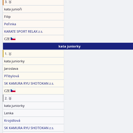
3. 🥉
kata junioři
Filip
Peřinka
KARATE SPORT RELAX z.s.
CZE
kata juniorky
1. 🥇
kata juniorky
Jaroslava
Přibylová
SK KAMURA RYU SHOTOKAN z.s.
CZE
2. 🥈
kata juniorky
Lenka
Krojidlová
SK KAMURA RYU SHOTOKAN z.s.