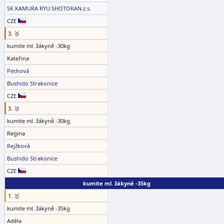
SK KAMURA RYU SHOTOKAN z.s.
CZE
3. 🥉
kumite ml. žákyně -30kg
Kateřina
Pechová
Bushido Strakonice
CZE
3. 🥉
kumite ml. žákyně -30kg
Regina
Rejžková
Bushido Strakonice
CZE
kumite ml. žákyně -35kg
1. 🥇
kumite ml. žákyně -35kg
Adéla