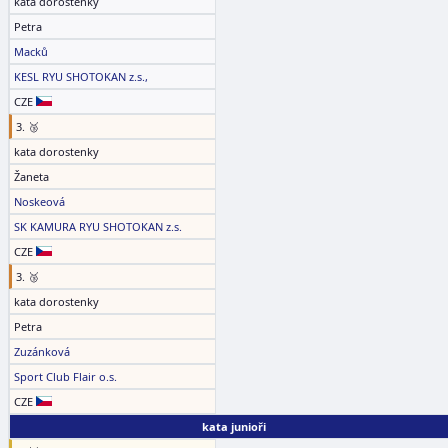
kata dorostenky
Petra
Macků
KESL RYU SHOTOKAN z.s.,
CZE
3. 🥉
kata dorostenky
Žaneta
Noskeová
SK KAMURA RYU SHOTOKAN z.s.
CZE
3. 🥉
kata dorostenky
Petra
Zuzánková
Sport Club Flair o.s.
CZE
kata junioři