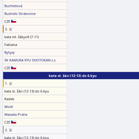
Buchtelová
Bushido Strakonice
CZE
3. 🥉
kata ml. žákyně (7-11)
Fabiana
Bytyqi
SK KAMURA RYU SHOTOKAN z.s.
CZE
kata st. žáci (12-13) do 6.kyu
1. 🥇
kata st. žáci (12-13) do 6.kyu
Radek
Mottl
Masada Praha
CZE
2. 🥈
kata st. žáci (12-13) do 6.kyu