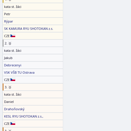
kata st. žáci
Petr
Rýpar
SK KAMURA RYU SHOTOKAN z.s.
CZE
2. 🥈
kata st. žáci
Jakub
Debrecenyi
VSK VŠB TU Ostrava
CZE
3. 🥉
kata st. žáci
Daniel
Drahoňovský
KESL RYU SHOTOKAN z.s.,
CZE
3. 🥉