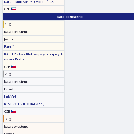
Karate klub ŠIN-MU Hodonín, z.s.
CZE
kata dorostenci
1. 🥇
kata dorostenci
Jakub
Bancíř
KABU Praha - Klub asijských bojových
umění Praha
CZE
2. 🥈
kata dorostenci
David
Lukášek
KESL RYU SHOTOKAN z.s.,
CZE
3. 🥉
kata dorostenci
Martin