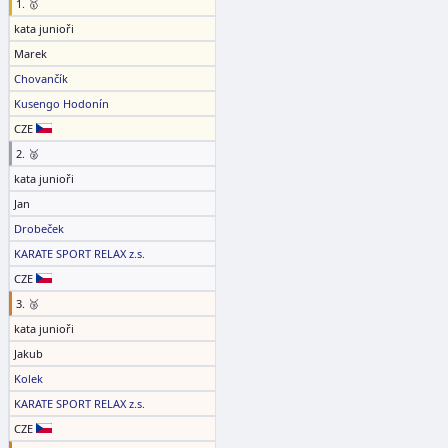
1. 🥇
kata junioři
Marek
Chovančík
Kusengo Hodonín
CZE
2. 🥈
kata junioři
Jan
Drobeček
KARATE SPORT RELAX z.s.
CZE
3. 🥉
kata junioři
Jakub
Kolek
KARATE SPORT RELAX z.s.
CZE