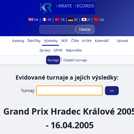
|
|
|
|
|
EN
FR
TR
DE
JP
CN
Katalog
Žebříčky
Výsledky
SKIF
ČSKe
KrSKe
Kalendář
Upload
Zprávy
GPHK
Nápověda
|
Turnaje
Ostatní turnaje
Evidované turnaje a jejich výsledky:
Turnaj:
Grand Prix Hradec Králové 200
- 16.04.2005