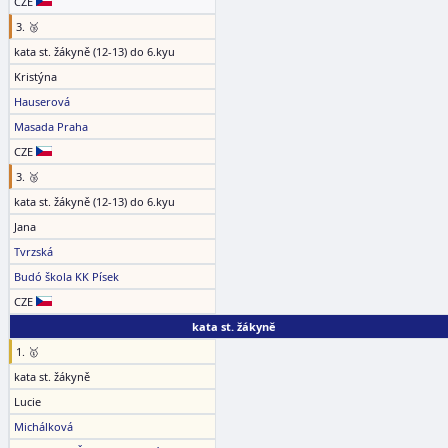
CZE
3. 🥉
kata st. žákyně (12-13) do 6.kyu
Kristýna
Hauserová
Masada Praha
CZE
3. 🥉
kata st. žákyně (12-13) do 6.kyu
Jana
Tvrzská
Budó škola KK Písek
CZE
kata st. žákyně
1. 🥇
kata st. žákyně
Lucie
Michálková