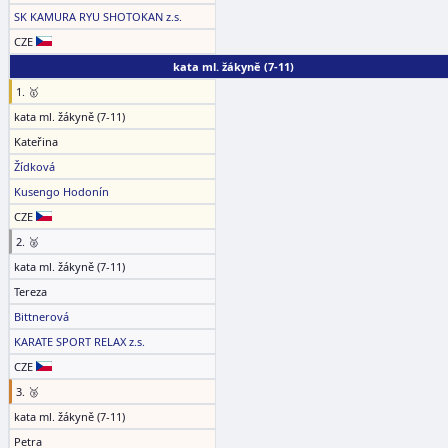
SK KAMURA RYU SHOTOKAN z.s.
CZE
kata ml. žákyně (7-11)
1. 🥇
kata ml. žákyně (7-11)
Kateřina
Žídková
Kusengo Hodonín
CZE
2. 🥈
kata ml. žákyně (7-11)
Tereza
Bittnerová
KARATE SPORT RELAX z.s.
CZE
3. 🥉
kata ml. žákyně (7-11)
Petra