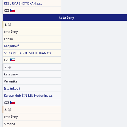
KESL RYU SHOTOKAN z.s.,
CZE
kata ženy
1. 🥇
kata ženy
Lenka
Krojidlová
SK KAMURA RYU SHOTOKAN z.s.
CZE
2. 🥈
kata ženy
Veronika
Ištvánková
Karate klub ŠIN-MU Hodonín, z.s.
CZE
3. 🥉
kata ženy
Simona