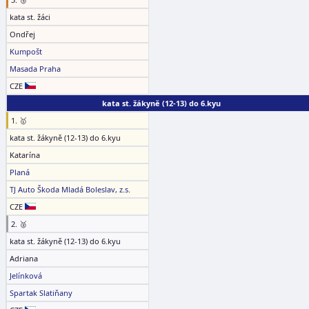
kata st. žáci
Ondřej
Kumpošt
Masada Praha
CZE
kata st. žákyně (12-13) do 6.kyu
1. 🥇
kata st. žákyně (12-13) do 6.kyu
Katarína
Planá
TJ Auto Škoda Mladá Boleslav, z.s.
CZE
2. 🥈
kata st. žákyně (12-13) do 6.kyu
Adriana
Jelínková
Spartak Slatiňany