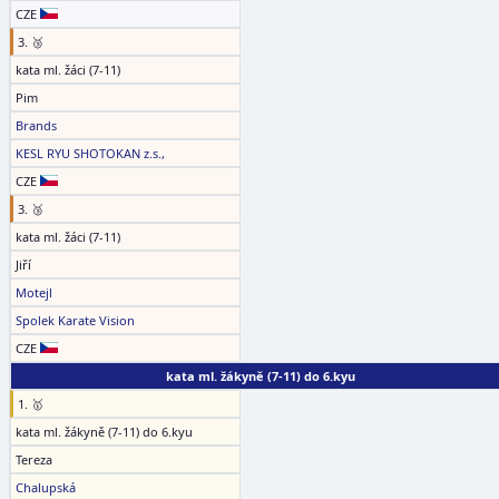
CZE
3. 🥉
kata ml. žáci (7-11)
Pim
Brands
KESL RYU SHOTOKAN z.s.,
CZE
3. 🥉
kata ml. žáci (7-11)
Jiří
Motejl
Spolek Karate Vision
CZE
kata ml. žákyně (7-11) do 6.kyu
1. 🥇
kata ml. žákyně (7-11) do 6.kyu
Tereza
Chalupská