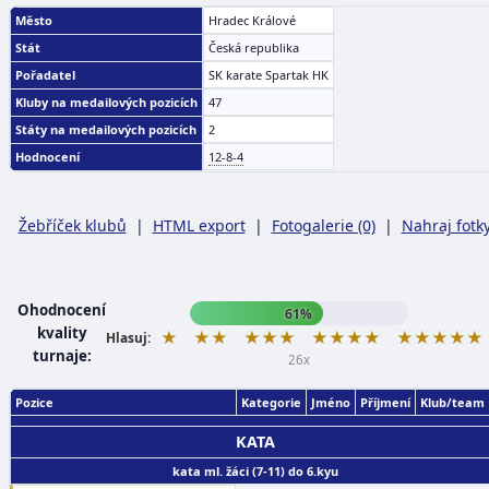
Město
Hradec Králové
Stát
Česká republika
Pořadatel
SK karate Spartak HK
Kluby na medailových pozicích
47
Státy na medailových pozicích
2
Hodnocení
12-8-4
Žebříček klubů
|
HTML export
|
Fotogalerie (0)
|
Nahraj fotk
Ohodnocení
61%
kvality
★
★★
★★★
★★★★
★★★★★
Hlasuj:
turnaje:
26x
Pozice
Kategorie
Jméno
Příjmení
Klub/team
KATA
kata ml. žáci (7-11) do 6.kyu