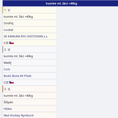
kumite ml. žáci +40kg
1. 🥇
kumite ml. žáci +40kg
Ondřej
Loubal
SK KAMURA RYU SHOTOKAN z.s.
CZE
2. 🥈
kumite ml. žáci +40kg
Matěj
Cvrk
Budó škola KK Písek
CZE
3. 🥉
kumite ml. žáci +40kg
Štěpán
Hůlka
Ned Hockey Nymburk