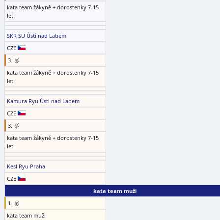
kata team žákyně + dorostenky 7-15
let
SKR SU Ústí nad Labem
CZE
3. 🥉
kata team žákyně + dorostenky 7-15
let
Kamura Ryu Ústí nad Labem
CZE
3. 🥉
kata team žákyně + dorostenky 7-15
let
Kesl Ryu Praha
CZE
kata team muži
1. 🥇
kata team muži