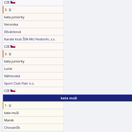
CZE
3. 🥉
kata juniorky
Veronika
Ištvánková
Karate klub ŠIN-MU Hodonín, z.s.
CZE
3. 🥉
kata juniorky
Lucie
Náhlovská
Sport Club Flair o.s.
CZE
kata muži
1. 🥇
kata muži
Marek
Chovančík