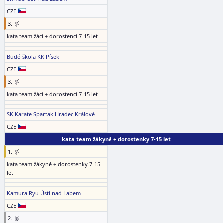
CZE
3. 🥉
kata team žáci + dorostenci 7-15 let
Budó škola KK Písek
CZE
3. 🥉
kata team žáci + dorostenci 7-15 let
SK Karate Spartak Hradec Králové
CZE
kata team žákyně + dorostenky 7-15 let
1. 🥇
kata team žákyně + dorostenky 7-15
let
Kamura Ryu Ústí nad Labem
CZE
2. 🥈