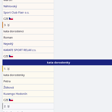
Náhlovský
Sport Club Flair o.s.
CZE
3. 🥉
kata dorostenci
Roman
Nejedlý
KARATE SPORT RELAX z.s.
CZE
kata dorostenky
1. 🥇
kata dorostenky
Petra
Žídková
Kusengo Hodonín
CZE
2. 🥈