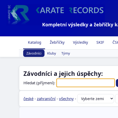
Kompletní výsledky a žebříčky 
Katalog
Žebříčky
Výsledky
SKIF
ČS
Závodníci
Kluby
Týmy
Závodníci a jejich úspěchy:
Hledat (příjmení):
české
-
zahraniční
-
všechny
-