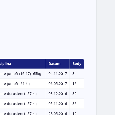
ciplína
Datum
Body
ite junioři (16-17) -65kg
04.11.2017
3
ite junioři -61 kg
06.05.2017
16
ite dorostenci -57 kg
03.12.2016
32
ite dorostenci -57 kg
05.11.2016
36
ite dorostenci -57 kg
28.05.2016
12