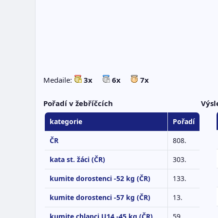
Medaile:
3x
6x
7x
Pořadí v žebříčcích
Výsl
kategorie
Pořadí
ČR
808.
kata st. žáci (ČR)
303.
kumite dorostenci -52 kg (ČR)
133.
kumite dorostenci -57 kg (ČR)
13.
kumite chlapci U14 -45 kg (ČR)
59.