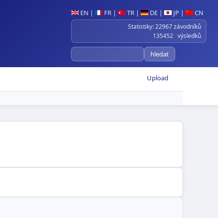
EN
|
FR
|
TR
|
DE
|
JP
|
CN
Statistiky: 22967 závodníků
135452 výsledků
Upload