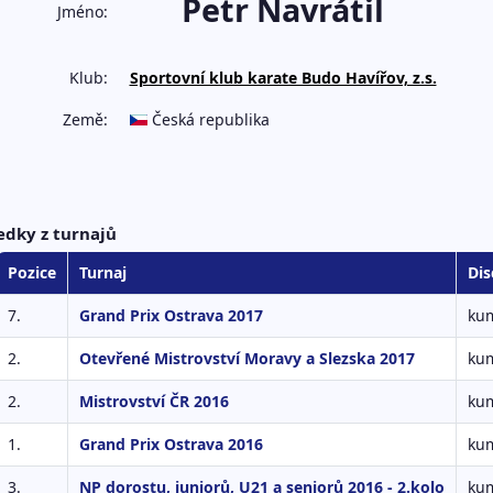
Petr Navrátil
Jméno:
Klub:
Sportovní klub karate Budo Havířov, z.s.
Země:
Česká republika
edky z turnajů
Pozice
Turnaj
Dis
7.
Grand Prix Ostrava 2017
kum
2.
Otevřené Mistrovství Moravy a Slezska 2017
kum
2.
Mistrovství ČR 2016
kum
1.
Grand Prix Ostrava 2016
kum
3.
NP dorostu, juniorů, U21 a seniorů 2016 - 2.kolo
kum