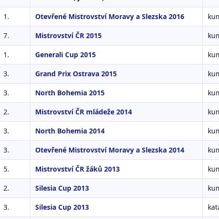
1.
Otevřené Mistrovství Moravy a Slezska 2016
kum
7.
Mistrovství ČR 2015
kum
1.
Generali Cup 2015
kum
3.
Grand Prix Ostrava 2015
kum
3.
North Bohemia 2015
kum
2.
Mistrovství ČR mládeže 2014
kum
3.
North Bohemia 2014
kum
3.
Otevřené Mistrovství Moravy a Slezska 2014
kum
5.
Mistrovství ČR žáků 2013
kum
2.
Silesia Cup 2013
kum
3.
Silesia Cup 2013
kat