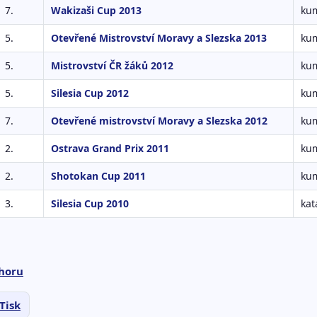
7.
Wakizaši Cup 2013
kum
5.
Otevřené Mistrovství Moravy a Slezska 2013
kum
5.
Mistrovství ČR žáků 2012
kum
5.
Silesia Cup 2012
kum
7.
Otevřené mistrovství Moravy a Slezska 2012
kum
2.
Ostrava Grand Prix 2011
kum
2.
Shotokan Cup 2011
kum
3.
Silesia Cup 2010
kat
horu
Tisk