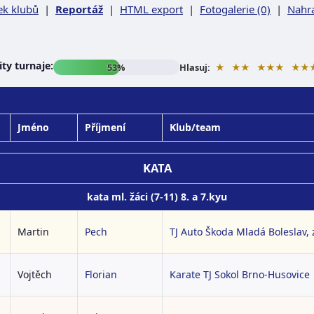
ek klubů
|
Reportáž
|
HTML export
|
Fotogalerie (0)
|
Nahra
ty turnaje:
★
★★
★★★
★★
53%
Hlasuj:
Jméno
Příjmení
Klub/team
KATA
kata ml. žáci (7-11) 8. a 7.kyu
Martin
Pech
TJ Auto Škoda Mladá Boleslav, z
Vojtěch
Florian
Karate TJ Sokol Brno-Husovice