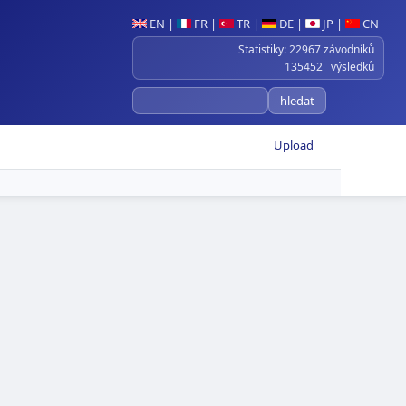
EN
|
FR
|
TR
|
DE
|
JP
|
CN
Statistiky: 22967 závodníků
135452 výsledků
Upload