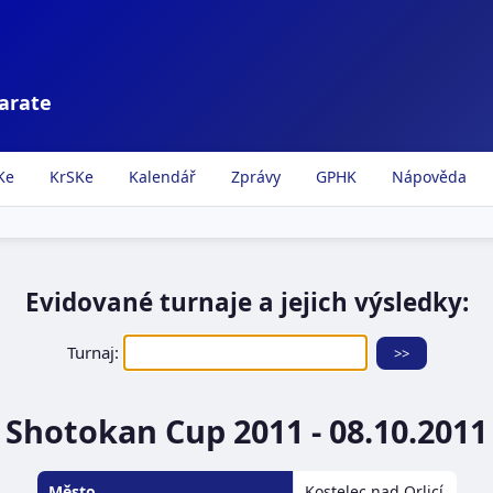
karate
Ke
KrSKe
Kalendář
Zprávy
GPHK
Nápověda
Evidované turnaje a jejich výsledky:
Turnaj:
Shotokan Cup 2011 - 08.10.2011
Město
Kostelec nad Orlicí