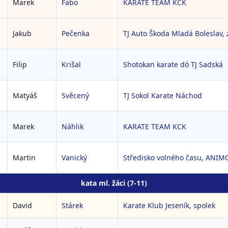
Marek
Fabo
KARATE TEAM KCK
Jakub
Pečenka
TJ Auto Škoda Mladá Boleslav, z
Filip
Krišal
Shotokan karate dó TJ Sadská
Matyáš
Svěcený
TJ Sokol Karate Náchod
Marek
Náhlik
KARATE TEAM KCK
Martin
Vanický
Středisko volného času, ANIM
kata ml. žáci (7-11)
David
Stárek
Karate Klub Jeseník, spolek