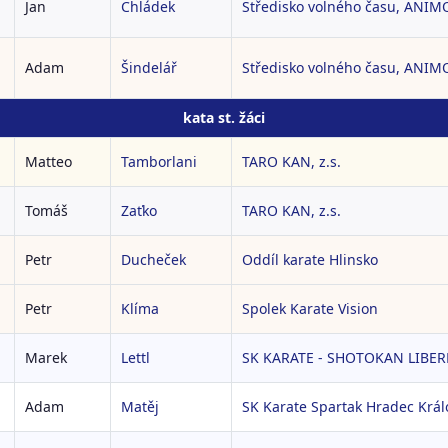
Jan
Chládek
Středisko volného času, ANIM
Adam
Šindelář
Středisko volného času, ANIM
kata st. žáci
Matteo
Tamborlani
TARO KAN, z.s.
Tomáš
Zaťko
TARO KAN, z.s.
Petr
Ducheček
Oddíl karate Hlinsko
Petr
Klíma
Spolek Karate Vision
Marek
Lettl
SK KARATE - SHOTOKAN LIBERE
Adam
Matěj
SK Karate Spartak Hradec Králo