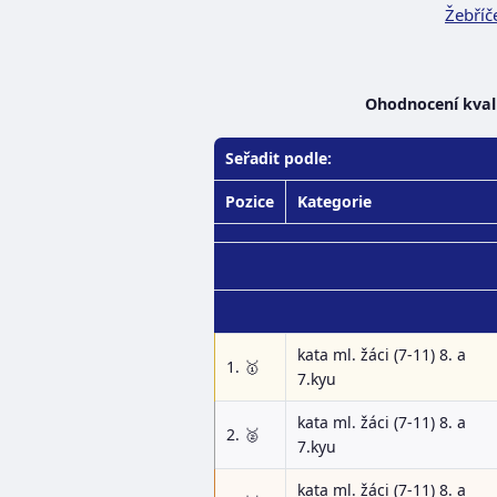
Žebříč
Ohodnocení kvali
Seřadit podle:
Pozice
Kategorie
kata ml. žáci (7-11) 8. a
1. 🥇
7.kyu
kata ml. žáci (7-11) 8. a
2. 🥈
7.kyu
kata ml. žáci (7-11) 8. a