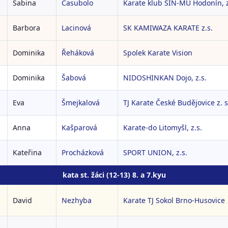
Sabina
Casubolo
Karate klub ŠIN-MU Hodonín, z
Barbora
Lacinová
SK KAMIWAZA KARATE z.s.
Dominika
Řeháková
Spolek Karate Vision
Dominika
Šabová
NIDOSHINKAN Dojo, z.s.
Eva
Šmejkalová
TJ Karate České Budějovice z. s
Anna
Kašparová
Karate-do Litomyšl, z.s.
Kateřina
Procházková
SPORT UNION, z.s.
kata st. žáci (12-13) 8. a 7.kyu
David
Nezhyba
Karate TJ Sokol Brno-Husovice