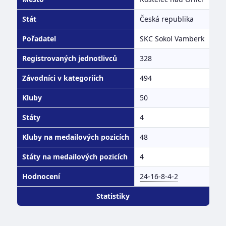
Stát
Česká republika
Pořadatel
SKC Sokol Vamberk
Registrovaných jednotlivců
328
Závodníci v kategoriích
494
Kluby
50
Státy
4
Kluby na medailových pozicích
48
Státy na medailových pozicích
4
Hodnocení
24-16-8-4-2
Statistiky