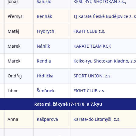
Jonáš
Sanislo
KESL RYU SHOTOKAN z.s.,
Přemysl
Benhák
TJ Karate České Budějovice z. s
Matěj
Frydrych
FIGHT CLUB z.s.
Marek
Náhlik
KARATE TEAM KCK
Marek
Rendla
Keiko-ryu Shotokan Kladno, z.s
Ondřej
Hrdlička
SPORT UNION, z.s.
Libor
Šimůnek
FIGHT CLUB z.s.
kata ml. žákyně (7-11) 8. a 7.kyu
Anna
Kašparová
Karate-do Litomyšl, z.s.