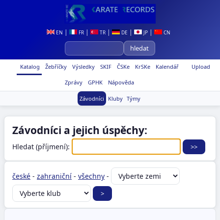
|
|
|
|
|
EN
FR
TR
DE
JP
CN
Katalog
Žebříčky
Výsledky
SKIF
ČSKe
KrSKe
Kalendář
Upload
Zprávy
GPHK
Nápověda
Závodníci
Kluby
Týmy
Závodníci a jejich úspěchy:
Hledat (příjmení):
české
-
zahraniční
-
všechny
-