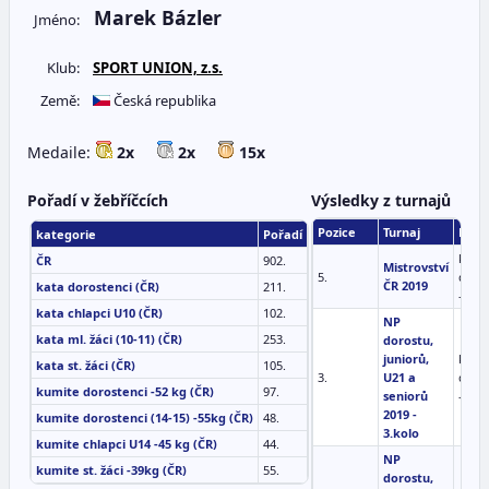
Marek Bázler
Jméno:
Klub:
SPORT UNION, z.s.
Země:
Česká republika
Medaile:
2x
2x
15x
Pořadí v žebříčcích
Výsledky z turnajů
Pozice
Turnaj
Disci
kategorie
Pořadí
kumi
ČR
902.
Mistrovství
5.
doros
ČR 2019
kata dorostenci (ČR)
211.
-52 k
kata chlapci U10 (ČR)
102.
NP
kata ml. žáci (10-11) (ČR)
253.
dorostu,
juniorů,
kumi
kata st. žáci (ČR)
105.
3.
U21 a
doros
kumite dorostenci -52 kg (ČR)
97.
seniorů
-52 k
2019 -
kumite dorostenci (14-15) -55kg (ČR)
48.
3.kolo
kumite chlapci U14 -45 kg (ČR)
44.
NP
kumite st. žáci -39kg (ČR)
55.
dorostu,