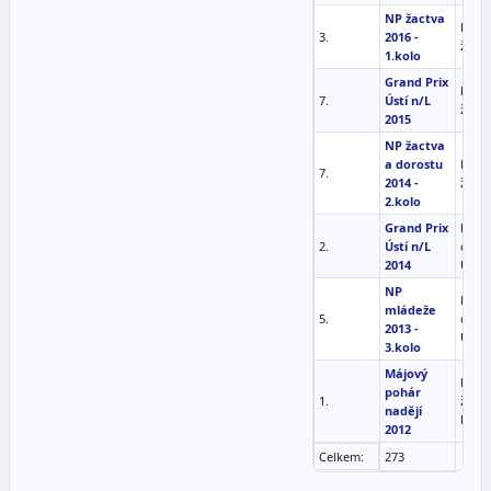
NP žactva
kumit
3.
2016 -
žáci 
1.kolo
Grand Prix
kata 
7.
Ústí n/L
žáci (
2015
NP žactva
a dorostu
kata 
7.
2014 -
žáci (
2.kolo
Grand Prix
kata
2.
Ústí n/L
chlap
2014
U10
NP
kata
mládeže
5.
chlap
2013 -
U10
3.kolo
Májový
kata 
pohár
1.
žáci 
nadějí
let 8
2012
Celkem:
273