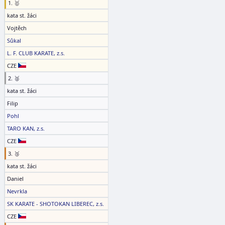
1. 🥇
kata st. žáci
Vojtěch
Sůkal
L. F. CLUB KARATE, z.s.
CZE
2. 🥈
kata st. žáci
Filip
Pohl
TARO KAN, z.s.
CZE
3. 🥉
kata st. žáci
Daniel
Nevrkla
SK KARATE - SHOTOKAN LIBEREC, z.s.
CZE