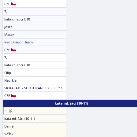
CZE
7.
kata chlapci U10
Josef
Macek
Red Dragon Team
CZE
7.
kata chlapci U10
Filip
Nevrkla
SK KARATE - SHOTOKAN LIBEREC, z.s.
CZE
kata ml. žáci (10-11)
1. 🥇
kata ml. žáci (10-11)
Daniel
Vašek