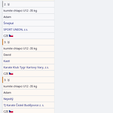
2. 🥈
kumite chlapci U12 -35 kg
Adam
Šmejkal
SPORT UNION, z.s.
CZE
3. 🥉
kumite chlapci U12 -35 kg
David
Kastl
Karate Klub Tygr Karlovy Vary, z.s.
CZE
3. 🥉
kumite chlapci U12 -35 kg
Adam
Nejedlý
TJ Karate České Budějovice z. s.
CZE