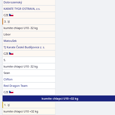
Dobrozemský
KARATE TYGR OSTRAVA, z.s.
CZE
3. 🥉
kumite chlapci U10 -32 kg
Libor
Matoušek
TJ Karate České Budějovice z. s.
CZE
5.
kumite chlapci U10 -32 kg
Sean
Clifton
Red Dragon Team
CZE
kumite chlapci U10 +32 kg
1. 🥇
kumite chlapci U10 +32 kg