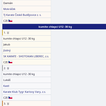
Damián
Mokráček
TJ Karate České Budějovice z. s.
CZE
kumite chlapci U12 -30 kg
1. 🥇
kumite chlapci U12 -30 kg
Jakub
Jízdný
SK KARATE - SHOTOKAN LIBEREC, z.s.
CZE
2. 🥈
kumite chlapci U12 -30 kg
Lukáš
Kastl
Karate Klub Tygr Karlovy Vary, z.s.
CZE
3. 🥉