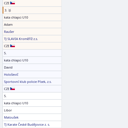
CZE
3. 🥉
kata chlapci U10
Adam
Raušer
TJ SLAVIA Kroměříž z.s.
CZE
5.
kata chlapci U10
David
Hološevič
Sportovní klub policie Písek, z.s.
CZE
5.
kata chlapci U10
Libor
Matoušek
TJ Karate České Budějovice z. s.