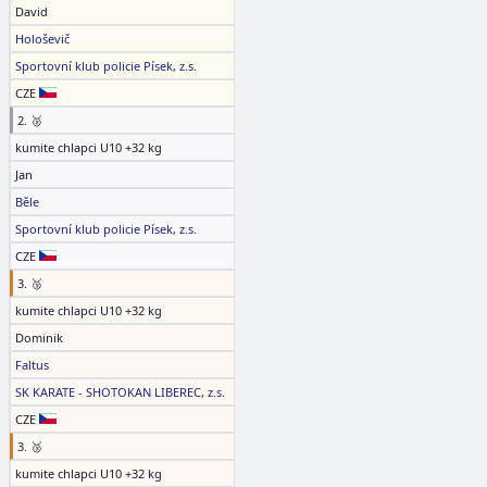
David
Hološevič
Sportovní klub policie Písek, z.s.
CZE
2. 🥈
kumite chlapci U10 +32 kg
Jan
Běle
Sportovní klub policie Písek, z.s.
CZE
3. 🥉
kumite chlapci U10 +32 kg
Dominik
Faltus
SK KARATE - SHOTOKAN LIBEREC, z.s.
CZE
3. 🥉
kumite chlapci U10 +32 kg