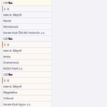
CZE
2. 🥈
kata st. žákyně
Nicole
Michalicová
Karate klub ŠIN-MU Hodonín, z.s.
CZE
3. 🥉
kata st. žákyně
Anika
Draheimová
BUDO Plzeň z.s.
CZE
3. 🥉
kata st. žákyně
Magdaléna
Trtíková
Karate Klub Kyjov, z.s.