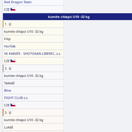
Red Dragon Team
CZE
kumite chlapci U10 -32 kg
1. 🥇
kumite chlapci U10 -32 kg
Filip
Horňák
SK KARATE - SHOTOKAN LIBEREC, z.s.
CZE
2. 🥈
kumite chlapci U10 -32 kg
Tadeáš
Bína
FIGHT CLUB z.s.
CZE
3. 🥉
kumite chlapci U10 -32 kg
Lukáš