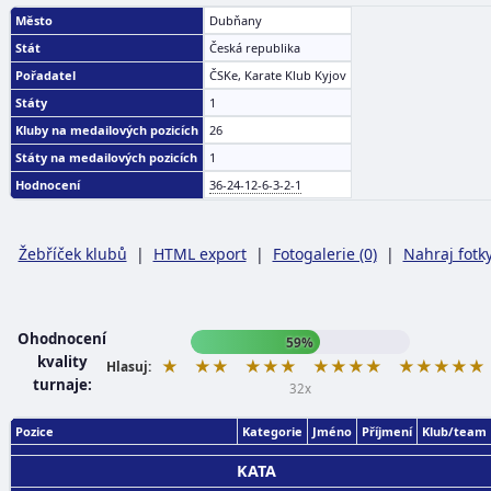
Město
Dubňany
Stát
Česká republika
Pořadatel
ČSKe, Karate Klub Kyjov
Státy
1
Kluby na medailových pozicích
26
Státy na medailových pozicích
1
Hodnocení
36-24-12-6-3-2-1
Žebříček klubů
|
HTML export
|
Fotogalerie (0)
|
Nahraj fotk
Ohodnocení
59%
kvality
★
★★
★★★
★★★★
★★★★★
Hlasuj:
turnaje:
32x
Pozice
Kategorie
Jméno
Příjmení
Klub/team
KATA