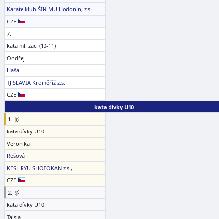
Karate klub ŠIN-MU Hodonín, z.s.
CZE
7.
kata ml. žáci (10-11)
Ondřej
Haša
TJ SLAVIA Kroměříž z.s.
CZE
kata dívky U10
1. 🥇
kata dívky U10
Veronika
Rešová
KESL RYU SHOTOKAN z.s.,
CZE
2. 🥈
kata dívky U10
Taisia