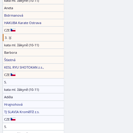
kata ml. žákyně (10-11)
Aneta
Bidrmanová
HAKUBA Karate Ostrava
CZE
3. 🥉
kata ml. žákyně (10-11)
Barbora
Šťastná
KESL RYU SHOTOKAN z.s.,
CZE
5.
kata ml. žákyně (10-11)
Adéla
Hrajnohová
TJ SLAVIA Kroměříž z.s.
CZE
5.