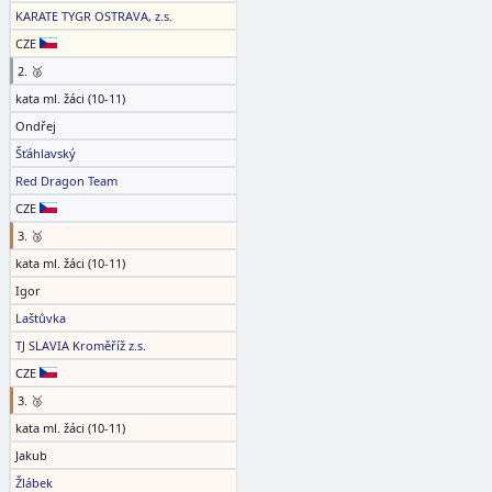
KARATE TYGR OSTRAVA, z.s.
CZE
2. 🥈
kata ml. žáci (10-11)
Ondřej
Šťáhlavský
Red Dragon Team
CZE
3. 🥉
kata ml. žáci (10-11)
Igor
Laštůvka
TJ SLAVIA Kroměříž z.s.
CZE
3. 🥉
kata ml. žáci (10-11)
Jakub
Žlábek