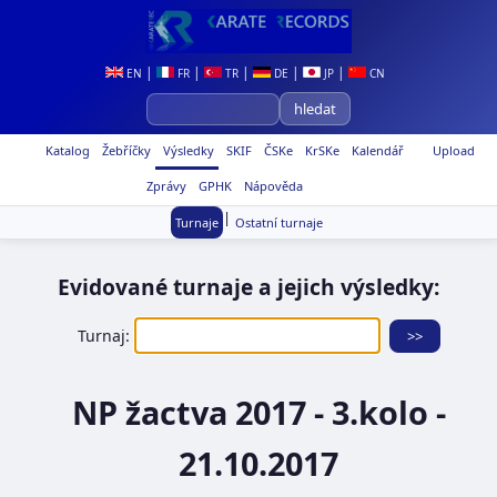
|
|
|
|
|
EN
FR
TR
DE
JP
CN
Katalog
Žebříčky
Výsledky
SKIF
ČSKe
KrSKe
Kalendář
Upload
Zprávy
GPHK
Nápověda
|
Turnaje
Ostatní turnaje
Evidované turnaje a jejich výsledky:
Turnaj:
NP žactva 2017 - 3.kolo -
21.10.2017