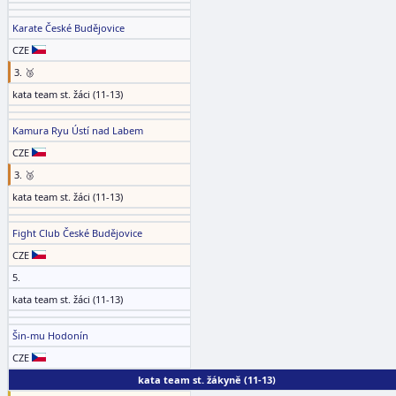
Karate České Budějovice
CZE
3. 🥉
kata team st. žáci (11-13)
Kamura Ryu Ústí nad Labem
CZE
3. 🥉
kata team st. žáci (11-13)
Fight Club České Budějovice
CZE
5.
kata team st. žáci (11-13)
Šin-mu Hodonín
CZE
kata team st. žákyně (11-13)