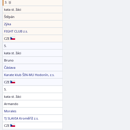
3. 🥉
kata st. žáci
Štěpán
Zýka
FIGHT CLUB z.s.
CZE
5.
kata st. žáci
Bruno
Čáslava
Karate klub ŠIN-MU Hodonín, z.s.
CZE
5.
kata st. žáci
Armando
Morales
TJ SLAVIA Kroměříž z.s.
CZE