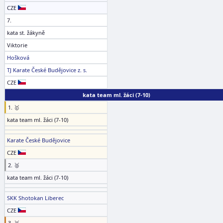
CZE
7.
kata st. žákyně
Viktorie
Hošková
TJ Karate České Budějovice z. s.
CZE
kata team ml. žáci (7-10)
1. 🥇
kata team ml. žáci (7-10)
Karate České Budějovice
CZE
2. 🥈
kata team ml. žáci (7-10)
SKK Shotokan Liberec
CZE
3. 🥉