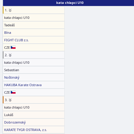
kata chlapci U10
1. 🥇
kata chlapci U10
Tadeáš
Bína
FIGHT CLUB z.s.
CZE
2. 🥈
kata chlapci U10
Sebastian
Noštinský
HAKUBA Karate Ostrava
CZE
3. 🥉
kata chlapci U10
Lukáš
Dobrozemský
KARATE TYGR OSTRAVA, z.s.