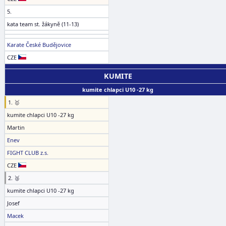
5.
kata team st. žákyně (11-13)
Karate České Budějovice
CZE
KUMITE
kumite chlapci U10 -27 kg
1. 🥇
kumite chlapci U10 -27 kg
Martin
Enev
FIGHT CLUB z.s.
CZE
2. 🥈
kumite chlapci U10 -27 kg
Josef
Macek