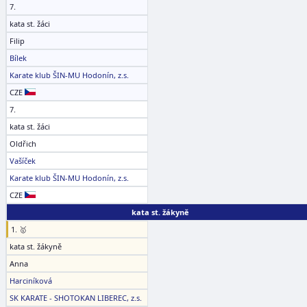
7.
kata st. žáci
Filip
Bílek
Karate klub ŠIN-MU Hodonín, z.s.
CZE
7.
kata st. žáci
Oldřich
Vašíček
Karate klub ŠIN-MU Hodonín, z.s.
CZE
kata st. žákyně
1. 🥇
kata st. žákyně
Anna
Harciníková
SK KARATE - SHOTOKAN LIBEREC, z.s.