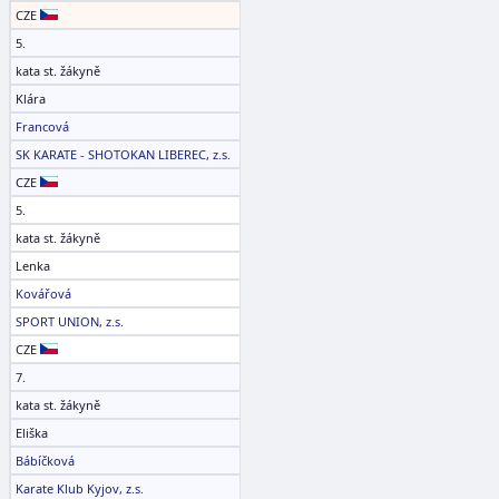
CZE
5.
kata st. žákyně
Klára
Francová
SK KARATE - SHOTOKAN LIBEREC, z.s.
CZE
5.
kata st. žákyně
Lenka
Kovářová
SPORT UNION, z.s.
CZE
7.
kata st. žákyně
Eliška
Bábíčková
Karate Klub Kyjov, z.s.