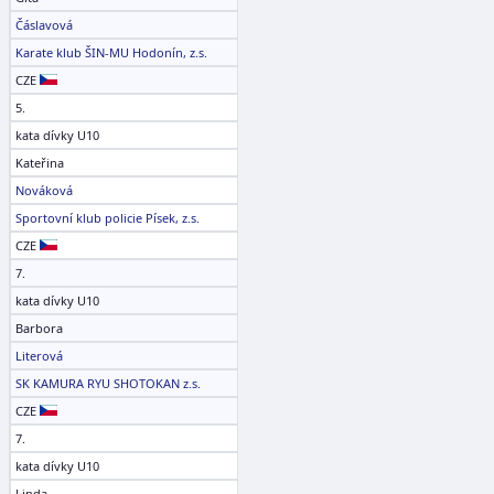
Čáslavová
Karate klub ŠIN-MU Hodonín, z.s.
CZE
5.
kata dívky U10
Kateřina
Nováková
Sportovní klub policie Písek, z.s.
CZE
7.
kata dívky U10
Barbora
Literová
SK KAMURA RYU SHOTOKAN z.s.
CZE
7.
kata dívky U10
Linda