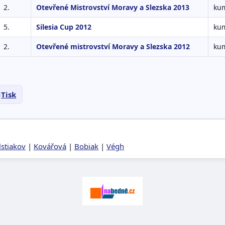
2.
Otevřené Mistrovství Moravy a Slezska 2013
kum
5.
Silesia Cup 2012
kum
2.
Otevřené mistrovství Moravy a Slezska 2012
kum
Tisk
lstiakov
|
Kovářová
|
Bobiak
|
Végh