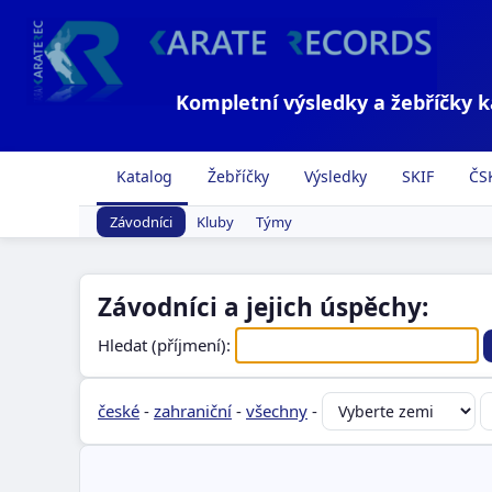
Kompletní výsledky a žebříčky 
Katalog
Žebříčky
Výsledky
SKIF
ČS
Závodníci
Kluby
Týmy
Závodníci a jejich úspěchy:
Hledat (příjmení):
české
-
zahraniční
-
všechny
-