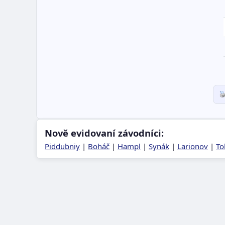
Nově evidovaní závodníci:
Piddubniy
|
Boháč
|
Hampl
|
Synák
|
Larionov
|
To