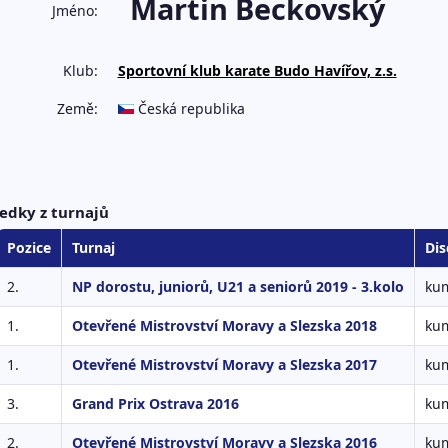
Martin Beckovský
Jméno:
Klub:
Sportovní klub karate Budo Havířov, z.s.
Země:
Česká republika
edky z turnajů
Pozice
Turnaj
Dis
2.
NP dorostu, juniorů, U21 a seniorů 2019 - 3.kolo
kum
1.
Otevřené Mistrovství Moravy a Slezska 2018
kum
1.
Otevřené Mistrovství Moravy a Slezska 2017
kum
3.
Grand Prix Ostrava 2016
kum
2.
Otevřené Mistrovství Moravy a Slezska 2016
kum