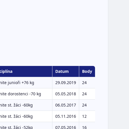
ciplína
Datum
Body
ite junioři +76 kg
29.09.2019
24
ite dorostenci -70 kg
05.05.2018
24
ite st. žáci -60kg
06.05.2017
24
ite st. žáci -60kg
05.11.2016
12
ite st. žáci -52kg
07.05.2016
16