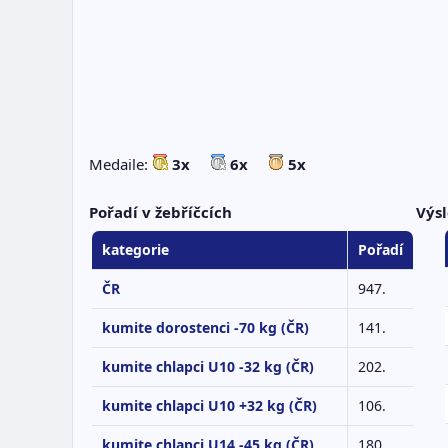
Medaile:
3x
6x
5x
Pořadí v žebříčcích
Výsl
kategorie
Pořadí
ČR
947.
kumite dorostenci -70 kg (ČR)
141.
kumite chlapci U10 -32 kg (ČR)
202.
kumite chlapci U10 +32 kg (ČR)
106.
kumite chlapci U14 -45 kg (ČR)
180.