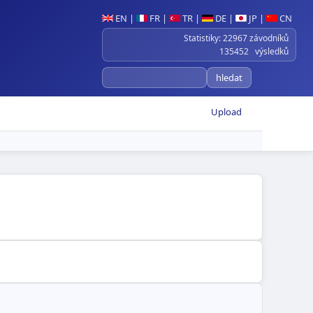
EN
|
FR
|
TR
|
DE
|
JP
|
CN
Statistiky: 22967 závodníků
135452 výsledků
Upload