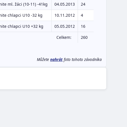
ite ml. žáci (10-11) -41kg
04.05.2013
24
ite chlapci U10 -32 kg
10.11.2012
4
ite chlapci U10 +32 kg
05.05.2012
16
Celkem:
260
Můžete
nahrát
foto tohoto závodníka