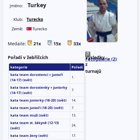
Turkey
Jméno:
Klub:
Turecko
Země:
Turecko
Medaile:
21x
15x
33x
Pořadí v žebříčcích
Výsledky
Fotogalerie (2)
z
kategorie
Pořadí
turnajů
kata team dorostenci + junioři
1.
(14-17) (svět)
Pozice
Turnaj
Disci
kata team dorostenky + juniorky
Karate1
7.
(14-17) (svět)
Premier
kata 
2.
League -
kata team juniorky (18-20) (svět)
14.
ženy
Halle/
kata team junioři (18-20) (svět)
7.
Leipzig 2017
kata team muži (svět)
13.
ME seniorů
kata 
1.
2015
ženy
kata team st. žákyně (12-13)
24.
(svět)
ME seniorů
kumit
1.
2015
team 
kata team ženy (svět)
17.