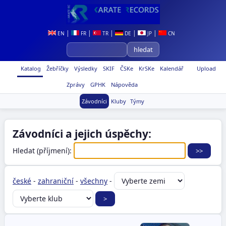
|
|
|
|
|
EN
FR
TR
DE
JP
CN
Katalog
Žebříčky
Výsledky
SKIF
ČSKe
KrSKe
Kalendář
Upload
Zprávy
GPHK
Nápověda
Závodníci
Kluby
Týmy
Závodníci a jejich úspěchy:
Hledat (příjmení):
české
-
zahraniční
-
všechny
-