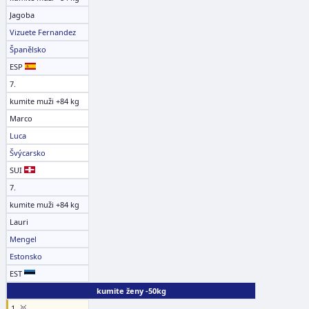
Jagoba
Vizuete Fernandez
Španělsko
ESP
7.
kumite muži +84 kg
Marco
Luca
Švýcarsko
SUI
7.
kumite muži +84 kg
Lauri
Mengel
Estonsko
EST
kumite ženy -50kg
1. 🥇