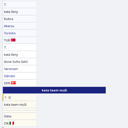
7.
kata ženy
Kubra
Akarsu
Turecko
TUR
7.
kata ženy
Anne Sofie Gehl
Sørensen
Dánsko
DEN
kata team muži
1. 🥇
kata team muži
Itálie
ITA