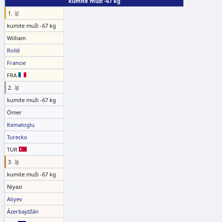
kumite muži -67 kg
1. 🥇
kumite muži -67 kg
William
Rollé
Francie
FRA
2. 🥈
kumite muži -67 kg
Ömer
Kemaloglu
Turecko
TUR
3. 🥉
kumite muži -67 kg
Niyazi
Aliyev
Ázerbajdžán