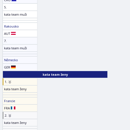
5.
kata team muži
Rakousko
AUT
7.
kata team muži
Německo
GER
kata team ženy
1. 🥇
kata team ženy
Francie
FRA
2. 🥈
kata team ženy