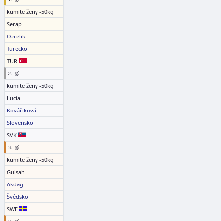
kumite ženy -50kg
Serap
Özcelik
Turecko
TUR
2. 🥈
kumite ženy -50kg
Lucia
Kováčiková
Slovensko
SVK
3. 🥉
kumite ženy -50kg
Gulsah
Akdag
Švédsko
SWE