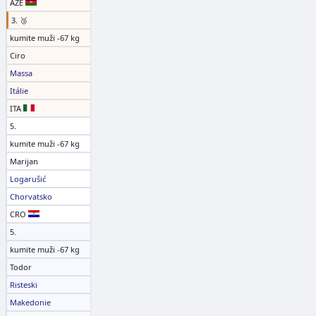
AZE
3. 🥉
kumite muži -67 kg
Ciro
Massa
Itálie
ITA
5.
kumite muži -67 kg
Marijan
Logarušić
Chorvatsko
CRO
5.
kumite muži -67 kg
Todor
Risteski
Makedonie