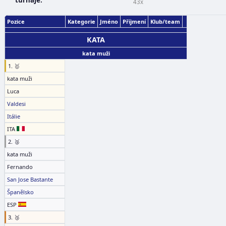
turnaje:
43x
Pozice
Kategorie
Jméno
Příjmení
Klub/team
KATA
kata muži
1. 🥇
kata muži
Luca
Valdesi
Itálie
ITA
2. 🥈
kata muži
Fernando
San Jose Bastante
Španělsko
ESP
3. 🥉