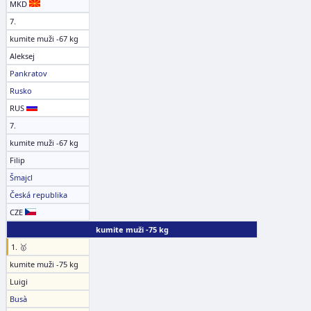
MKD
7.
kumite muži -67 kg
Aleksej
Pankratov
Rusko
RUS
7.
kumite muži -67 kg
Filip
Šmajcl
Česká republika
CZE
kumite muži -75 kg
1. 🥇
kumite muži -75 kg
Luigi
Busà