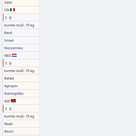
Itálie
ITA
2. 🥈
kumite muži -75 kg
René
Smaal
Nizozemsko
NED
3. 🥉
kumite muži -75 kg
Rafael
Aghayev
Ázerbajdžán
AZE
3. 🥉
kumite muži -75 kg
Noah
Bitsch