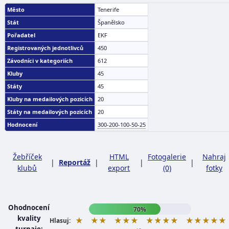
Město
Tenerife
Stát
Španělsko
Pořadatel
EKF
Registrovaných jednotlivců
450
Závodníci v kategoriích
612
Kluby
45
Státy
45
Kluby na medailových pozicích
20
Státy na medailových pozicích
20
Hodnocení
300-200-100-50-25
Žebříček
HTML
Fotogalerie
Nahraj
|
Reportáž
|
|
|
klubů
export
(0)
fotky
Ohodnocení
70%
kvality
★
★★
★★★
★★★★
★★★★★
Hlasuj: