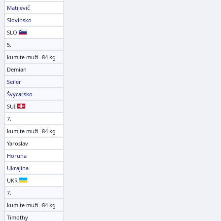
Matijevič
Slovinsko
SLO
5.
kumite muži -84 kg
Demian
Seiler
Švýcarsko
SUI
7.
kumite muži -84 kg
Yaroslav
Horuna
Ukrajina
UKR
7.
kumite muži -84 kg
Timothy