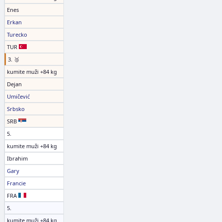
Enes
Erkan
Turecko
TUR
3. 🥉
kumite muži +84 kg
Dejan
Umičević
Srbsko
SRB
5.
kumite muži +84 kg
Ibrahim
Gary
Francie
FRA
5.
kumite muži +84 kg