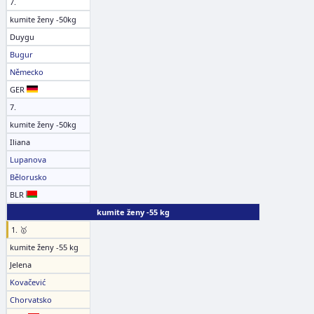
7.
kumite ženy -50kg
Duygu
Bugur
Německo
GER
7.
kumite ženy -50kg
Iliana
Lupanova
Bělorusko
BLR
kumite ženy -55 kg
1. 🥇
kumite ženy -55 kg
Jelena
Kovačević
Chorvatsko