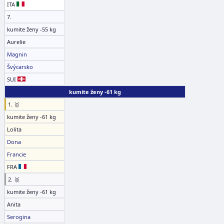
ITA
7.
kumite ženy -55 kg
Aurelie
Magnin
Švýcarsko
SUI
kumite ženy -61 kg
1. 🥇
kumite ženy -61 kg
Lolita
Dona
Francie
FRA
2. 🥈
kumite ženy -61 kg
Anita
Serogina