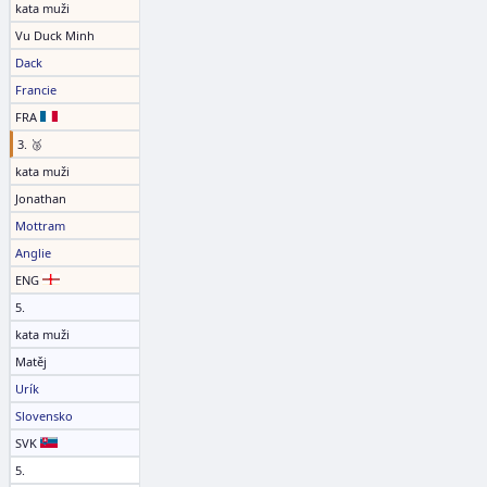
kata muži
Vu Duck Minh
Dack
Francie
FRA
3. 🥉
kata muži
Jonathan
Mottram
Anglie
ENG
5.
kata muži
Matěj
Urík
Slovensko
SVK
5.