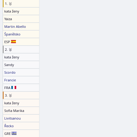
1. 🥇
kata ženy
Yaiza
Martin Abello
Španělsko
ESP
2. 🥈
kata ženy
Sandy
Scordo
Francie
FRA
3. 🥉
kata ženy
Sofia Marika
Livitsanou
Řecko
GRE