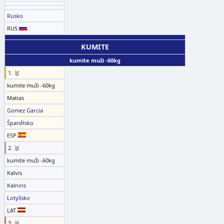
Rusko
RUS
KUMITE
kumite muži -60kg
1. 🥇
kumite muži -60kg
Matias
Gomez Garcia
Španělsko
ESP
2. 🥈
kumite muži -60kg
Kalvis
Kalnins
Lotyšsko
LAT
3. 🥉