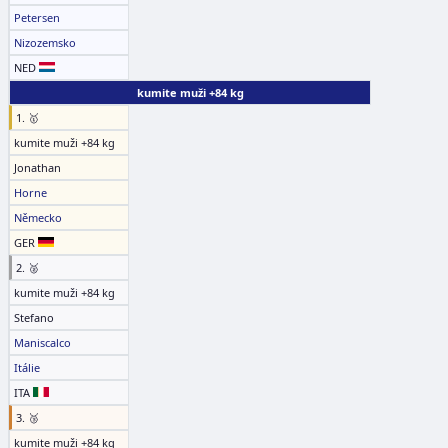
Petersen
Nizozemsko
NED
kumite muži +84 kg
1. 🥇
kumite muži +84 kg
Jonathan
Horne
Německo
GER
2. 🥈
kumite muži +84 kg
Stefano
Maniscalco
Itálie
ITA
3. 🥉
kumite muži +84 kg