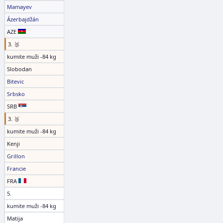
Mamayev
Ázerbajdžán
AZE
3. 🥉
kumite muži -84 kg
Slobodan
Bitevic
Srbsko
SRB
3. 🥉
kumite muži -84 kg
Kenji
Grillon
Francie
FRA
5.
kumite muži -84 kg
Matija