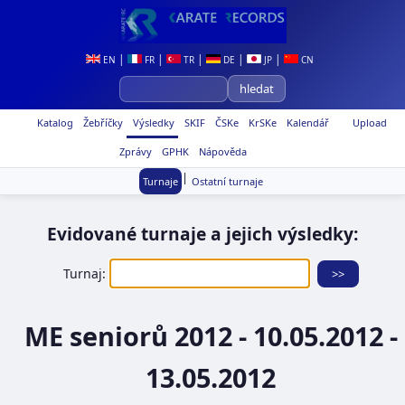
|
|
|
|
|
EN
FR
TR
DE
JP
CN
Katalog
Žebříčky
Výsledky
SKIF
ČSKe
KrSKe
Kalendář
Upload
Zprávy
GPHK
Nápověda
|
Turnaje
Ostatní turnaje
Evidované turnaje a jejich výsledky:
Turnaj:
ME seniorů 2012 - 10.05.2012 -
13.05.2012