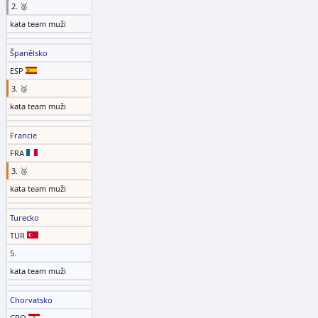
2. 🥈
kata team muži
Španělsko
ESP
3. 🥉
kata team muži
Francie
FRA
3. 🥉
kata team muži
Turecko
TUR
5.
kata team muži
Chorvatsko
CRO