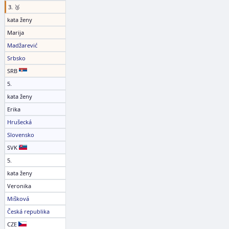
3. 🥉
kata ženy
Marija
Madžarević
Srbsko
SRB
5.
kata ženy
Erika
Hrušecká
Slovensko
SVK
5.
kata ženy
Veronika
Mišková
Česká republika
CZE