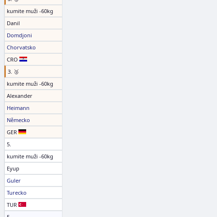
kumite muži -60kg
Danil
Domdjoni
Chorvatsko
CRO
3. 🥉
kumite muži -60kg
Alexander
Heimann
Německo
GER
5.
kumite muži -60kg
Eyup
Guler
Turecko
TUR
5.