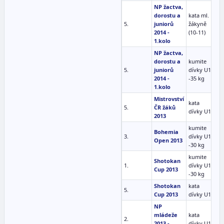
NP žactva,
dorostu a
kata ml.
5.
juniorů
žákyně
0
2014 -
(10-11)
1.kolo
NP žactva,
dorostu a
kumite
5.
juniorů
dívky U12
0
2014 -
-35 kg
1.kolo
Mistrovství
kata
5.
ČR žáků
0
dívky U10
2013
kumite
Bohemia
3.
dívky U10
2
Open 2013
-30 kg
kumite
Shotokan
1.
dívky U10
0
Cup 2013
-30 kg
Shotokan
kata
5.
0
Cup 2013
dívky U10
NP
mládeže
kata
2.
0
2013 -
dívky U10