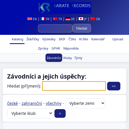
|
|
|
|
|
EN
FR
TR
DE
JP
CN
Katalog
Žebříčky
Výsledky
SKIF
ČSKe
KrSKe
Kalendář
Upload
Zprávy
GPHK
Nápověda
Závodníci
Kluby
Týmy
Závodníci a jejich úspěchy:
Hledat (příjmení):
české
-
zahraniční
-
všechny
-