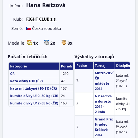
Hana Reitzová
Jméno:
Klub:
FIGHT CLUB z.s.
Země:
Česká republika
Medaile:
1x
2x
8x
Pořadí v žebříčcích
Výsledky z turnajů
Pozice
Turnaj
Disciplína
D
kategorie
Pořadí
Mistrovství
ČR
1210.
kata ml.
ČR
7.
žákyně
0
kata dívky U10 (ČR)
47.
mládeže
(10-11)
kata ml. žákyně (10-11) (ČR)
157.
2014
kumite dívky U10 -30 kg (ČR)
24.
NP žactva
kumite
a dorostu
kumite dívky U12 -35 kg (ČR)
160.
5.
dívky U12
0
2014 -
-35 kg
2.kolo
Grand Prix
kata ml.
Hradec
7.
žákyně
2
Králové
(10-11)
2014