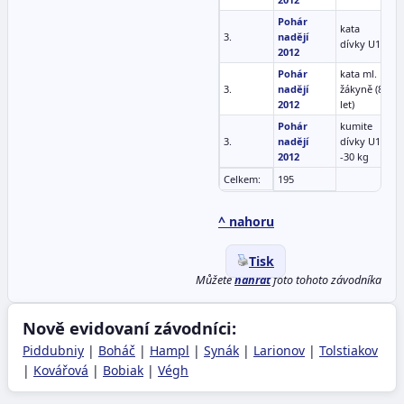
Pohár
kata
3.
nadějí
1
dívky U10
2012
Pohár
kata ml.
3.
nadějí
žákyně (8
1
2012
let)
Pohár
kumite
3.
nadějí
dívky U10
1
2012
-30 kg
Celkem:
195
^ nahoru
Tisk
Můžete
nahrát
foto tohoto závodníka
Nově evidovaní závodníci:
Piddubniy
|
Boháč
|
Hampl
|
Synák
|
Larionov
|
Tolstiakov
|
Kovářová
|
Bobiak
|
Végh