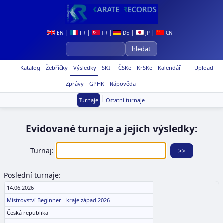
|
|
|
|
|
EN
FR
TR
DE
JP
CN
Katalog
Žebříčky
Výsledky
SKIF
ČSKe
KrSKe
Kalendář
Upload
Zprávy
GPHK
Nápověda
|
Turnaje
Ostatní turnaje
Evidované turnaje a jejich výsledky:
Turnaj:
Poslední turnaje:
14.06.2026
Mistrovství Beginner - kraje západ 2026
Česká republika