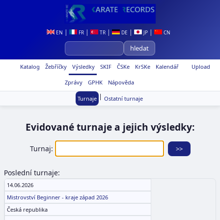
|
|
|
|
|
EN
FR
TR
DE
JP
CN
Katalog
Žebříčky
Výsledky
SKIF
ČSKe
KrSKe
Kalendář
Upload
Zprávy
GPHK
Nápověda
|
Turnaje
Ostatní turnaje
Evidované turnaje a jejich výsledky:
Turnaj:
Poslední turnaje:
14.06.2026
Mistrovství Beginner - kraje západ 2026
Česká republika