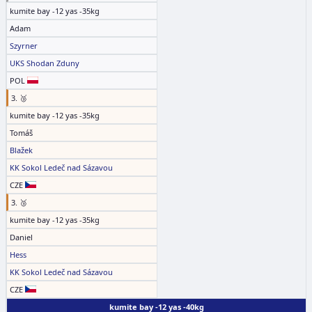
kumite bay -12 yas -35kg
Adam
Szyrner
UKS Shodan Zduny
POL
3. 🥉
kumite bay -12 yas -35kg
Tomáš
Blažek
KK Sokol Ledeč nad Sázavou
CZE
3. 🥉
kumite bay -12 yas -35kg
Daniel
Hess
KK Sokol Ledeč nad Sázavou
CZE
kumite bay -12 yas -40kg