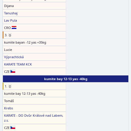
Dijana
Tanushaj
Lav Pula
CRO
3. 🥉
kumite bayan -12 yas +35kg
Lucie
Výprachtická
KARATE TEAM KCK
CZE
kumite bay 12-13 yas -40kg
1. 🥇
kumite bay 12-13 yas -40kg
Tomáš
Krebs
KARATE - DO Dvůr Králové nad Labem,
z.s.
CZE