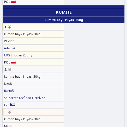
POL
KUMITE
kumite bay -11 yas -30kg
1. 🥇
kumite bay -11 yas -30kg
Wiktor
Adamski
UKS Shodan Zduny
POL
2. 🥈
kumite bay -11 yas -30kg
Jakub
Bartoš
SK Karate Ústí nad Orlicí, z.s.
CZE
3. 🥉
kumite bay -11 yas -30kg
Matěj