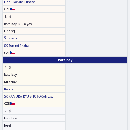
Oddíl karate Hlinsko
CZE
3. 🥉
kata bay 18-20 yas
Ondřej
Šimpach
SK Tommi Praha
CZE
kata bay
1. 🥇
kata bay
Miloslav
Kabeš
SK KAMURA RYU SHOTOKAN z.s.
CZE
2. 🥈
kata bay
Josef