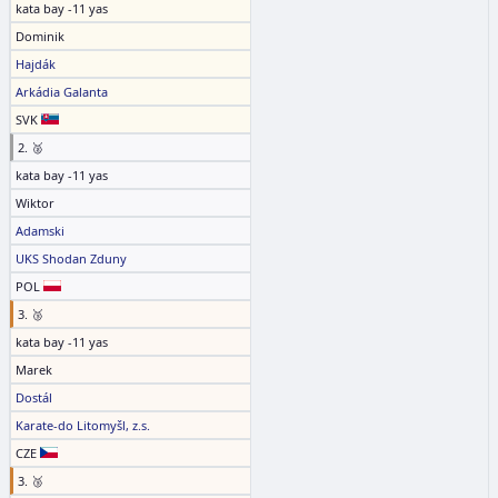
kata bay -11 yas
Dominik
Hajdák
Arkádia Galanta
SVK
2. 🥈
kata bay -11 yas
Wiktor
Adamski
UKS Shodan Zduny
POL
3. 🥉
kata bay -11 yas
Marek
Dostál
Karate-do Litomyšl, z.s.
CZE
3. 🥉