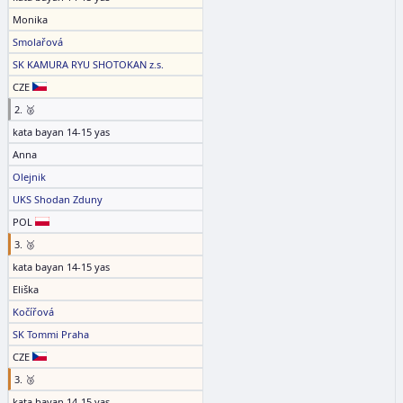
Monika
Smolařová
SK KAMURA RYU SHOTOKAN z.s.
CZE
2. 🥈
kata bayan 14-15 yas
Anna
Olejnik
UKS Shodan Zduny
POL
3. 🥉
kata bayan 14-15 yas
Eliška
Kočířová
SK Tommi Praha
CZE
3. 🥉
kata bayan 14-15 yas