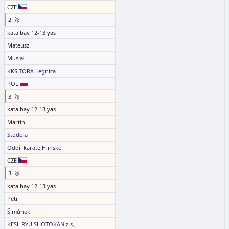
CZE
2. 🥈
kata bay 12-13 yas
Mateusz
Musiał
KKS TORA Legnica
POL
3. 🥉
kata bay 12-13 yas
Martin
Stodola
Oddíl karate Hlinsko
CZE
3. 🥉
kata bay 12-13 yas
Petr
Šimůnek
KESL RYU SHOTOKAN z.s.,