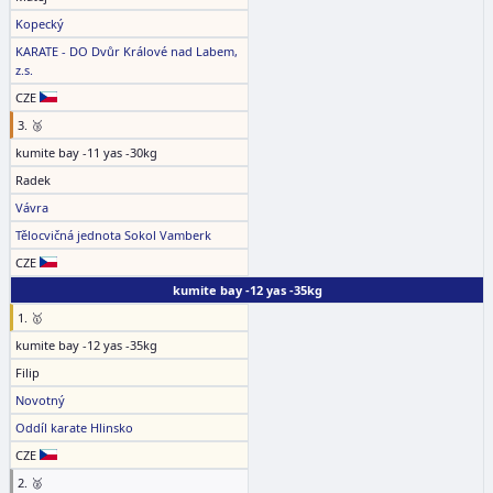
Kopecký
KARATE - DO Dvůr Králové nad Labem,
z.s.
CZE
3. 🥉
kumite bay -11 yas -30kg
Radek
Vávra
Tělocvičná jednota Sokol Vamberk
CZE
kumite bay -12 yas -35kg
1. 🥇
kumite bay -12 yas -35kg
Filip
Novotný
Oddíl karate Hlinsko
CZE
2. 🥈