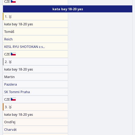
CZE
kata bay 18-20 yas
1. 🥇
kata bay 18-20 yas
Tomáš
Reich
KESL RYU SHOTOKAN z.s.,
CZE
2. 🥈
kata bay 18-20 yas
Martin
Pazdera
SK Tommi Praha
CZE
3. 🥉
kata bay 18-20 yas
Ondřej
Charvát