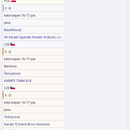
POL
2. 🥈
kata bayan 16-17 yas
Jana
Basetlíková
SK Karate Spartak Hradec Králové, z.s.
CZE
3. 🥉
kata bayan 16-17 yas
Barbora
Škorpilová
KARATE TEAM KCK
CZE
3. 🥉
kata bayan 16-17 yas
Jana
Tošnarová
Karate TJ Sokol Brno-Husovice