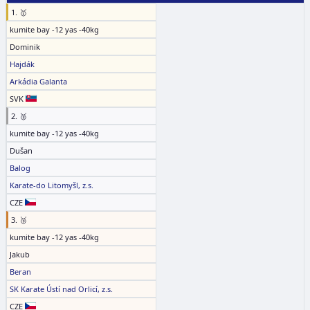
1. 🥇
kumite bay -12 yas -40kg
Dominik
Hajdák
Arkádia Galanta
SVK
2. 🥈
kumite bay -12 yas -40kg
Dušan
Balog
Karate-do Litomyšl, z.s.
CZE
3. 🥉
kumite bay -12 yas -40kg
Jakub
Beran
SK Karate Ústí nad Orlicí, z.s.
CZE