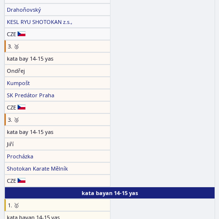
Drahoňovský
KESL RYU SHOTOKAN z.s.,
CZE
3. 🥉
kata bay 14-15 yas
Ondřej
Kumpošt
SK Predátor Praha
CZE
3. 🥉
kata bay 14-15 yas
Jiří
Procházka
Shotokan Karate Mělník
CZE
kata bayan 14-15 yas
1. 🥇
kata bayan 14-15 yas