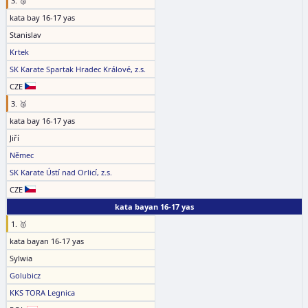
3. 🥉
kata bay 16-17 yas
Stanislav
Krtek
SK Karate Spartak Hradec Králové, z.s.
CZE
3. 🥉
kata bay 16-17 yas
Jiří
Němec
SK Karate Ústí nad Orlicí, z.s.
CZE
kata bayan 16-17 yas
1. 🥇
kata bayan 16-17 yas
Sylwia
Golubicz
KKS TORA Legnica