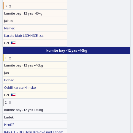
3. 🥉
kumite bay -12 yas -40kg
Jakub
Němec
Karate klub LICHNICE, z.s.
CZE
kumite bay -12 yas +40kg
1. 🥇
kumite bay -12 yas +40kg
Jan
Boháč
Oddíl karate Hlinsko
CZE
2. 🥈
kumite bay -12 yas +40kg
Luděk
Hrnčíř
KARATE - DO Dvůr Králové nad Labem,