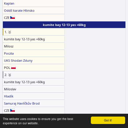
Kaplan
Oddíl karate Hlinsko
CZE
kumite bay 12-13 yas +60kg
1. 🥇
kumite bay 12-13 yas +60kg
Milosz
Poczta
UKS Shodan Zduny
POL
2. 🥈
kumite bay 12-13 yas +60kg
Miloslav
Hladík
Samuraj Havlíčkův Brod
CZE
3. 🥉
This website uses cookies to ensure you get the best
Got it!
experience on our website.
kumite bay 12-13 yas +60kg