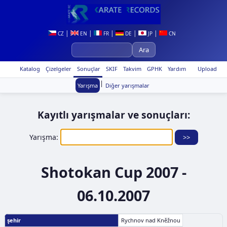
|
|
|
|
|
CZ
EN
FR
DE
JP
CN
Katalog
Çizelgeler
Sonuçlar
SKIF
Takvim
GPHK
Yardım
Upload
|
Yarışma
Diğer yarışmalar
Kayıtlı yarışmalar ve sonuçları:
Yarışma:
Shotokan Cup 2007 -
06.10.2007
şehir
Rychnov nad Kněžnou