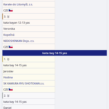
Karate-do Litomyšl, z.s.
CZE
3. 🥉
kata bayan 12-13 yas
Veronika
Kopečná
NIDOSHINKAN Dojo, z.s.
CZE
kata bay 14-15 yas
1. 🥇
kata bay 14-15 yas
Jaroslav
Hodina
SK KAMURA RYU SHOTOKAN z.s.
CZE
2. 🥈
kata bay 14-15 yas
Daniel