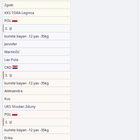
Zgieb
KKS TORA Legnica
POL
2. 🥈
kumite bayan -12 yas -35kg
Jennifer
Martinčić
Lav Pula
CRO
3. 🥉
kumite bayan -12 yas -35kg
Aleksandra
Kus
UKS Shodan Zduny
POL
3. 🥉
kumite bayan -12 yas -35kg
Erika