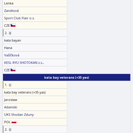
Lenka
Zandtová
Sport Club Flair o.s.
CZE
2. 🥈
kata bayan
Hana
Vašíčková
KESL RYU SHOTOKAN z.s.,
CZE
kata bay veterans (+35 yas)
1. 🥇
kata bay veterans (+35 yas)
Jaroslaw
Adamski
UKS Shodan Zduny
POL
2. 🥈