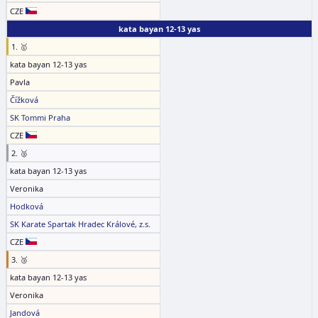
CZE
kata bayan 12-13 yas
1. 🥇
kata bayan 12-13 yas
Pavla
Čížková
SK Tommi Praha
CZE
2. 🥈
kata bayan 12-13 yas
Veronika
Hodková
SK Karate Spartak Hradec Králové, z.s.
CZE
3. 🥉
kata bayan 12-13 yas
Veronika
Jandová