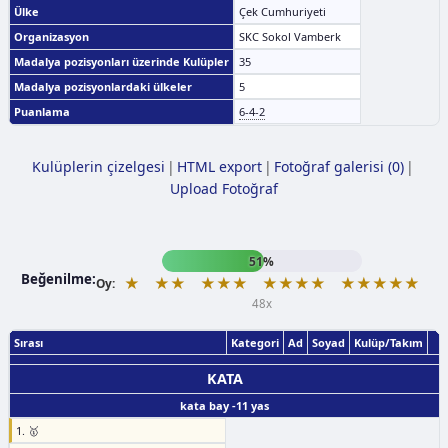
Ülke
Çek Cumhuriyeti
Organizasyon
SKC Sokol Vamberk
Madalya pozisyonları üzerinde Kulüpler
35
Madalya pozisyonlardaki ülkeler
5
Puanlama
6-4-2
Kulüplerin çizelgesi
|
HTML export
|
Fotoğraf galerisi (0)
|
Upload Fotoğraf
51%
Beğenilme:
★
★★
★★★
★★★★
★★★★★
Oy:
48x
Sırası
Kategori
Ad
Soyad
Kulüp/Takım
KATA
kata bay -11 yas
1. 🥇