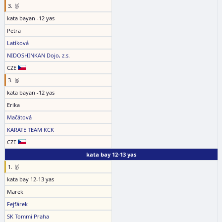
3. 🥉
kata bayan -12 yas
Petra
Latíková
NIDOSHINKAN Dojo, z.s.
CZE
3. 🥉
kata bayan -12 yas
Erika
Mačátová
KARATE TEAM KCK
CZE
kata bay 12-13 yas
1. 🥇
kata bay 12-13 yas
Marek
Fejfárek
SK Tommi Praha