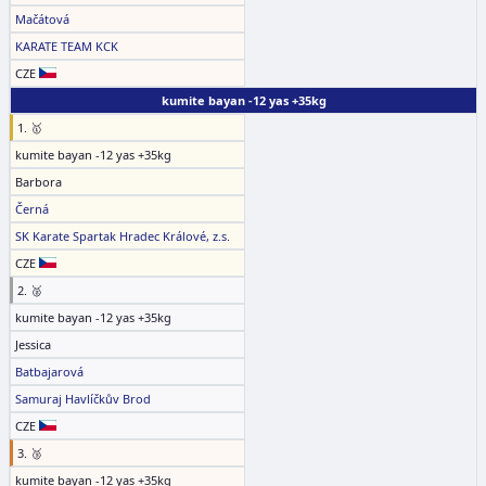
Mačátová
KARATE TEAM KCK
CZE
kumite bayan -12 yas +35kg
1. 🥇
kumite bayan -12 yas +35kg
Barbora
Černá
SK Karate Spartak Hradec Králové, z.s.
CZE
2. 🥈
kumite bayan -12 yas +35kg
Jessica
Batbajarová
Samuraj Havlíčkův Brod
CZE
3. 🥉
kumite bayan -12 yas +35kg