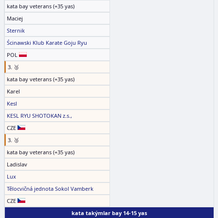
kata bay veterans (+35 yas)
Maciej
Sternik
Ścinawski Klub Karate Goju Ryu
POL
3. 🥉
kata bay veterans (+35 yas)
Karel
Kesl
KESL RYU SHOTOKAN z.s.,
CZE
3. 🥉
kata bay veterans (+35 yas)
Ladislav
Lux
Tělocvičná jednota Sokol Vamberk
CZE
kata takýmlar bay 14-15 yas