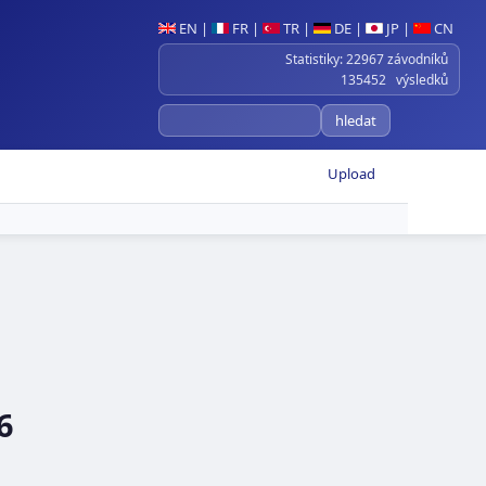
EN
|
FR
|
TR
|
DE
|
JP
|
CN
Statistiky: 22967 závodníků
135452 výsledků
Upload
6