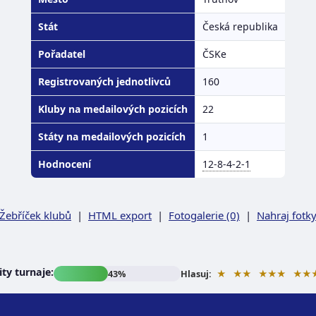
Stát
Česká republika
Pořadatel
ČSKe
Registrovaných jednotlivců
160
Kluby na medailových pozicích
22
Státy na medailových pozicích
1
Hodnocení
12-8-4-2-1
Žebříček klubů
|
HTML export
|
Fotogalerie (0)
|
Nahraj fotk
ty turnaje:
★
★★
★★★
★★
43%
Hlasuj: