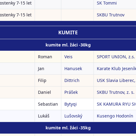
ostenky 7-15 let
SK Tommi
ostenky 7-15 let
SKBU Trutnov
KUMITE
kumite ml. žáci -30kg
Roman
Veis
SPORT UNION, z.s.
Jan
Hanusek
Karate Klub Jeseník
Filip
Dittrich
USK Slavia Liberec, 
Daniel
Prášek
SKBU Trutnov, z. s.
Sebastian
Bytyqi
SK KAMURA RYU S
Lukáš
Lušovský
Kusengo Hodonín
kumite ml. žáci -35kg