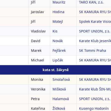
Jiří
Mauritz
TARO KAN, z.s.
Jaroslav
Hodina
SK KAMURA RYU S
Jiří
Motejl
Spolek Karate Visi
Vladislav
Kis
SPORT UNION, z.s.
David
Novák
Karate Klub Jeseník
Marek
Fejfárek
SK Tommi Praha
Michael
Lipčák
SK KAMURA RYU S
kata st. žákyně
Monika
Smolařová
SK KAMURA RYU S
Veronika
Mišková
Karate klub ŠIN-MU
Petra
Halamová
SPORT UNION, z.s.
Kateřina
Žídková
Kusengo Hodonín