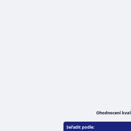
Ohodnocení kvali
Seřadit podle: