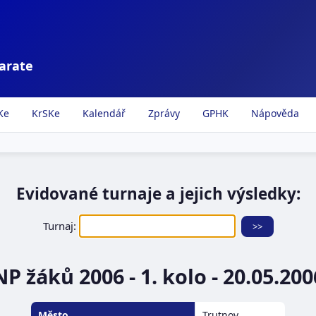
karate
Ke
KrSKe
Kalendář
Zprávy
GPHK
Nápověda
Evidované turnaje a jejich výsledky:
Turnaj:
NP žáků 2006 - 1. kolo - 20.05.200
Město
Trutnov