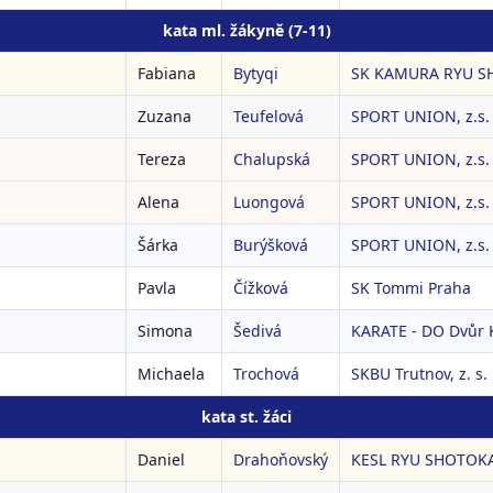
kata ml. žákyně (7-11)
Fabiana
Bytyqi
SK KAMURA RYU S
Zuzana
Teufelová
SPORT UNION, z.s.
Tereza
Chalupská
SPORT UNION, z.s.
Alena
Luongová
SPORT UNION, z.s.
Šárka
Burýšková
SPORT UNION, z.s.
Pavla
Čížková
SK Tommi Praha
Simona
Šedivá
KARATE - DO Dvůr K
Michaela
Trochová
SKBU Trutnov, z. s.
kata st. žáci
Daniel
Drahoňovský
KESL RYU SHOTOKAN