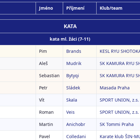
Jméno
Příjmení
Klub/team
KATA
kata ml. žáci (7-11)
Pim
Brands
KESL RYU SHOTOKAN
Aleš
Mudrik
SK KAMURA RYU S
Sebastian
Bytyqi
SK KAMURA RYU S
Petr
Sládek
Masada Praha
Vít
Skala
SPORT UNION, z.s.
Roman
Veis
SPORT UNION, z.s.
Martin
Anichobr
SK Tommi Praha
Pavel
Colledani
Karate klub ŠIN-MU