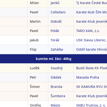
Milan
Janků
TJ Karate České Bud
Pavel
Colledani
Karate klub ŠIN-MU
Martin
Dobiáš
Karate Klub Jeseník
Pavel
Polák
TARO KAN, z.s.
Jakub
Torák
USK Slavia Liberec, 
Filip
Zahálka
Oddíl karate Hlins
kumite ml. žáci -40kg
Luděk
Soudný
Budó škola KK Píse
Petr
Sládek
Masada Praha
Šimon
Branda
SK KAMURA RYU S
Pavel
Šumbera
Karate Klub Jeseník
Ondřej
Máslo
SKBU Trutnov, z. s.