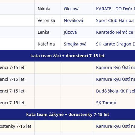
Nikola
Glosová
KARATE - DO Dvůr K
Veronika
Nováková
Sport Club Flair o.s
Lenka
Jůzová
Karatedo Němčice
Kateřina
Smejkalová
SK karate Dragon 
kata team žáci + dorostenci 7-15 let
enci 7-15 let
Kamura Ryu Ústí 
enci 7-15 let
Kamura Ryu Ústí 
enci 7-15 let
Budó škola KK Píse
enci 7-15 let
SK Tommi
kata team žákyně + dorostenky 7-15 let
ostenky 7-15 let
Kamura Ryu Ústí 