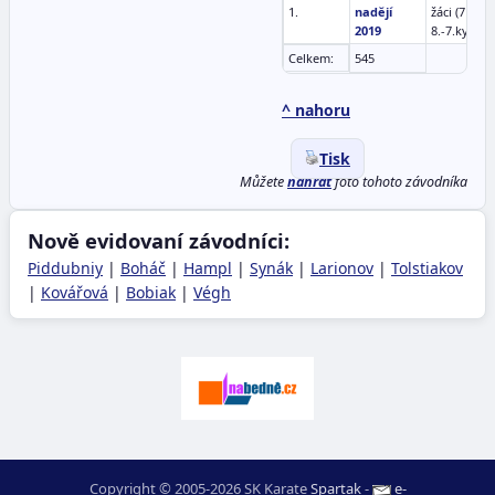
1.
nadějí
žáci (7 let)
2019
8.-7.kyu
Celkem:
545
^ nahoru
Tisk
Můžete
nahrát
foto tohoto závodníka
Nově evidovaní závodníci:
Piddubniy
|
Boháč
|
Hampl
|
Synák
|
Larionov
|
Tolstiakov
|
Kovářová
|
Bobiak
|
Végh
Copyright © 2005-2026 SK Karate
Spartak
-
e-