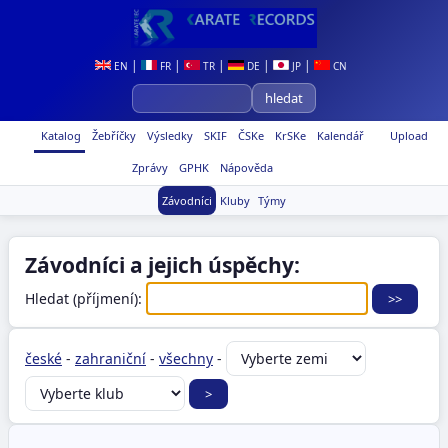
|
|
|
|
|
EN
FR
TR
DE
JP
CN
Katalog
Žebříčky
Výsledky
SKIF
ČSKe
KrSKe
Kalendář
Upload
Zprávy
GPHK
Nápověda
Závodníci
Kluby
Týmy
Závodníci a jejich úspěchy:
Hledat (příjmení):
české
-
zahraniční
-
všechny
-