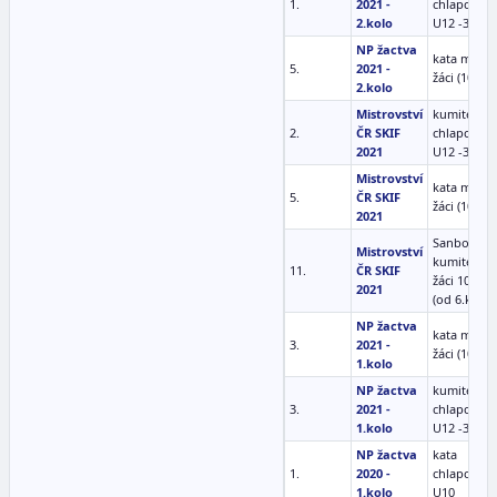
1.
2021 -
chlapci
2.kolo
U12 -35 kg
NP žactva
kata ml.
5.
2021 -
žáci (10-11)
2.kolo
Mistrovství
kumite
2.
ČR SKIF
chlapci
2021
U12 -35 kg
Mistrovství
kata ml.
5.
ČR SKIF
žáci (10-11)
2021
Sanbon
Mistrovství
kumite ml.
11.
ČR SKIF
žáci 10-11
2021
(od 6.kyu)
NP žactva
kata ml.
3.
2021 -
žáci (10-11)
1.kolo
NP žactva
kumite
3.
2021 -
chlapci
1.kolo
U12 -35 kg
NP žactva
kata
1.
2020 -
chlapci
1.kolo
U10