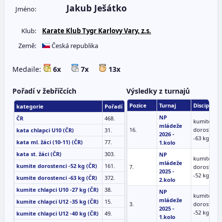
Jakub Ješátko
Jméno:
Klub:
Karate Klub Tygr Karlovy Vary, z.s.
Země:
Česká republika
Medaile:
6x
7x
13x
Pořadí v žebříčcích
Výsledky z turnajů
Pozice
Turnaj
Disciplína
kategorie
Pořadí
NP
ČR
468.
kumite
mládeže
16.
dorostenci
kata chlapci U10 (ČR)
31.
2026 -
-63 kg
kata ml. žáci (10-11) (ČR)
77.
1.kolo
kata st. žáci (ČR)
303.
NP
kumite
mládeže
kumite dorostenci -52 kg (ČR)
161.
7.
dorostenci
2025 -
-52 kg
kumite dorostenci -63 kg (ČR)
372.
2.kolo
kumite chlapci U10 -27 kg (ČR)
38.
NP
kumite
mládeže
kumite chlapci U12 -35 kg (ČR)
15.
3.
dorostenci
2025 -
-52 kg
kumite chlapci U12 -40 kg (ČR)
49.
1.kolo