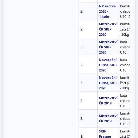
NP žactva
kumite
2.
2020 -
chlapci
1.kolo
U10 -27 kg
Mistrovství
kumite ml.
2.
ČR SKIF
žáci (7-9)
2020
-30kg
Mistrovství
kata
3.
ČR SKIF
chlapci
2020
U10
Novoroční
kata
2.
turnaj SKIF
chlapci
2020
U10
Novoroční
kumite ml.
3.
turnaj SKIF
žáci (7-9)
2020
-30kg
kata
Mistrovství
2.
chlapci
ČR 2019
U10
kumite
Mistrovství
3.
chlapci
ČR 2019
U10 -27 kg
SKIF
kumite ml.
1.
Prague
žáci (7-9)