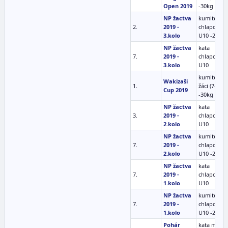
Open 2019
-30kg
NP žactva
kumite
2.
2019 -
chlapci
3.kolo
U10 -27 kg
NP žactva
kata
7.
2019 -
chlapci
3.kolo
U10
kumite ml.
Wakizaši
1.
žáci (7-9)
Cup 2019
-30kg
NP žactva
kata
3.
2019 -
chlapci
2.kolo
U10
NP žactva
kumite
7.
2019 -
chlapci
2.kolo
U10 -27 kg
NP žactva
kata
7.
2019 -
chlapci
1.kolo
U10
NP žactva
kumite
7.
2019 -
chlapci
1.kolo
U10 -27 kg
Pohár
kata ml.