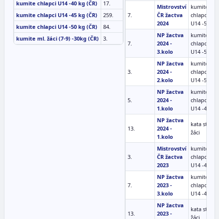
kumite chlapci U14 -40 kg (ČR)
17.
Mistrovství
kumite
kumite chlapci U14 -45 kg (ČR)
259.
7.
ČR žactva
chlapci
2024
U14 -50 kg
kumite chlapci U14 -50 kg (ČR)
84.
NP žactva
kumite
kumite ml. žáci (7-9) -30kg (ČR)
3.
7.
2024 -
chlapci
3.kolo
U14 -50 kg
NP žactva
kumite
3.
2024 -
chlapci
2.kolo
U14 -50 kg
NP žactva
kumite
5.
2024 -
chlapci
1.kolo
U14 -45 kg
NP žactva
kata st.
13.
2024 -
žáci
1.kolo
Mistrovství
kumite
3.
ČR žactva
chlapci
2023
U14 -40 kg
NP žactva
kumite
7.
2023 -
chlapci
3.kolo
U14 -45 kg
NP žactva
kata st.
13.
2023 -
žáci