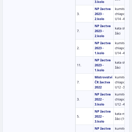
3.kolo
NP žactva
kumite
3.
2023 -
chlapci
2.kolo
U14 -40 kg
NP žactva
kata st.
7.
2023 -
žáci
2.kolo
NP žactva
kumite
2.
2023 -
chlapci
1.kolo
U14 -40 kg
NP žactva
kata st.
11.
2023 -
žáci
1.kolo
Mistrovství
kumite
7.
ČR žactva
chlapci
2022
U12 -35 kg
NP žactva
kumite
3.
2022 -
chlapci
3.kolo
U12 -40 kg
NP žactva
kata ml.
5.
2022 -
žáci (10-11)
3.kolo
NP žactva
kumite