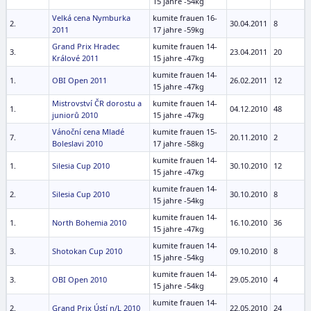
15 jahre -54kg
Velká cena Nymburka
kumite frauen 16-
2.
30.04.2011
8
2011
17 jahre -59kg
Grand Prix Hradec
kumite frauen 14-
3.
23.04.2011
20
Králové 2011
15 jahre -47kg
kumite frauen 14-
1.
OBI Open 2011
26.02.2011
12
15 jahre -47kg
Mistrovství ČR dorostu a
kumite frauen 14-
1.
04.12.2010
48
juniorů 2010
15 jahre -47kg
Vánoční cena Mladé
kumite frauen 15-
7.
20.11.2010
2
Boleslavi 2010
17 jahre -58kg
kumite frauen 14-
1.
Silesia Cup 2010
30.10.2010
12
15 jahre -47kg
kumite frauen 14-
2.
Silesia Cup 2010
30.10.2010
8
15 jahre -54kg
kumite frauen 14-
1.
North Bohemia 2010
16.10.2010
36
15 jahre -47kg
kumite frauen 14-
3.
Shotokan Cup 2010
09.10.2010
8
15 jahre -54kg
kumite frauen 14-
3.
OBI Open 2010
29.05.2010
4
15 jahre -54kg
kumite frauen 14-
2.
Grand Prix Ústí n/L 2010
22.05.2010
24