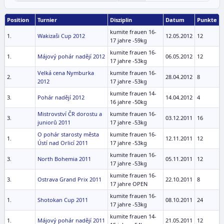
Position
Turnier
Disziplin
Datum
Punkte
kumite frauen 16-
1.
Wakizaši Cup 2012
12.05.2012
12
17 jahre -59kg
kumite frauen 16-
1.
Májový pohár nadějí 2012
06.05.2012
12
17 jahre -53kg
Velká cena Nymburka
kumite frauen 16-
2.
28.04.2012
8
2012
17 jahre -53kg
kumite frauen 14-
3.
Pohár nadějí 2012
14.04.2012
4
16 jahre -50kg
Mistrovství ČR dorostu a
kumite frauen 16-
3.
03.12.2011
16
juniorů 2011
17 jahre -53kg
O pohár starosty města
kumite frauen 16-
1.
12.11.2011
12
Ústí nad Orlicí 2011
17 jahre -53kg
kumite frauen 16-
3.
North Bohemia 2011
05.11.2011
12
17 jahre -53kg
kumite frauen 16-
3.
Ostrava Grand Prix 2011
22.10.2011
8
17 jahre OPEN
kumite frauen 16-
1.
Shotokan Cup 2011
08.10.2011
24
17 jahre -53kg
kumite frauen 14-
1.
Májový pohár nadějí 2011
21.05.2011
12