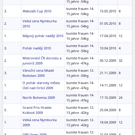
15 jahre -54kg
kumite frauen 14-
3.
Wakizaši Cup 2010
15.05.2010
8
15 jahre -54kg
Velká cena Nymburka
kumite frauen 14-
2.
01.05.2010
8
2010
15 jahre -54kg
kumite frauen 14-
1.
Májový pohár nadějí 2010
17.04.2010
12
15 jahre -54kg
kumite frauen 14-
3.
Pohár nadějí 2010
10.04.2010
4
15 jahre -50kg
Mistrovství ČR dorostu a
kumite frauen 14-
2.
05.12.2009
32
juniorů 2009
15 jahre -47kg
Vánoční cena Mladé
kumite frauen 12-
3.
21.11.2009
8
Boleslavi 2009
14 jahre -50kg
O pohár starosty města
kumite frauen 14-
1.
14.11.2009
12
Ústí nad Orlicí 2009
15 jahre -47kg
kumite frauen 14-
2.
North Bohemia 2009
17.10.2009
24
15 jahre -47kg
Grand Prix Hradec
kumite frauen 12-
5.
25.04.2009
8
Králové 2009
13 jahre -42kg
Velká cena Nymburka
kumite frauen 12-
1.
18.04.2009
12
2009
13 jahre -42kg
kumite frauen 12-
3.
OBI Open 2009
21.03.2009
4