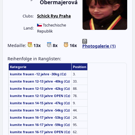
Obermajerová
Clubs:
Schick Ryu Praha
Tschechische
Land:
Republik
Medaille:
13x
8x
16x
Photogalerie (1)
Reihenfolge in Ranglisten:
Kategorie
Position
kumite frauen -12 jahre -30kg (Cz)
3.
kumite frauen 12-13 jahre -40kg (Cz)
33.
kumite frauen 12-13 jahre -42kg (Cz)
88.
kumite frauen 12-13 jahre OPEN (Cz)
78.
kumite frauen 14-15 jahre -47kg (Cz)
9.
kumite frauen 14-15 jahre -54kg (Cz)
44.
kumite frauen 16-17 jahre -53kg (Cz)
24.
kumite frauen 16-17 jahre -59kg (Cz)
95.
kumite frauen 16-17 jahre OPEN (Cz)
62.