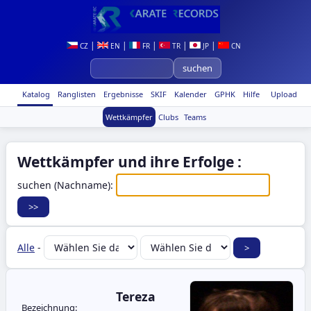
|
|
|
|
|
CZ
EN
FR
TR
JP
CN
Katalog
Ranglisten
Ergebnisse
SKIF
Kalender
GPHK
Hilfe
Upload
Wettkämpfer
Clubs
Teams
Wettkämpfer und ihre Erfolge :
suchen (Nachname):
Alle
-
Tereza
Bezeichnung: