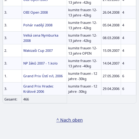
13 jahre -42kg
kumite frauen 12-
3.
OBI Open 2008
26.04.2008
4
13 jahre -42kg
kumite frauen 12-
3.
Pohár nadějí 2008
05.04.2008
4
13 jahre -42kg
Velká cena Nymburka
kumite frauen 12-
3.
08.03.2008
4
2008
13 jahre -42kg
kumite frauen 12-
2.
Wakizaši Cup 2007
15.09.2007
4
13 jahre OPEN
kumite frauen 12-
3.
NP žáků 2007 - 1.kolo
14.04.2007
4
13 jahre -40kg
kumite frauen -12
1.
Grand Prix Ústí n/L 2006
27.05.2006
6
jahre -30kg
Grand Prix Hradec
kumite frauen -12
3.
29.04.2006
6
Králové 2006
jahre -30kg
Gesamt:
466
^ Nach oben