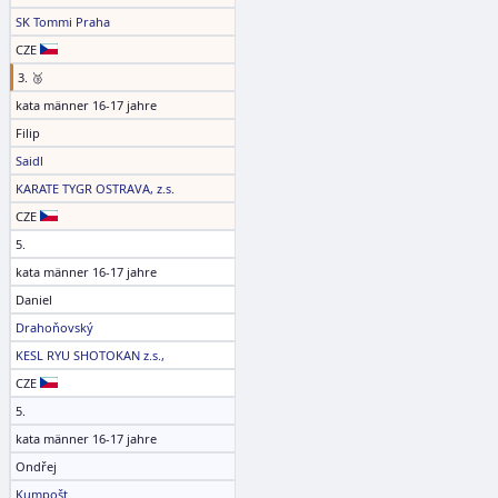
SK Tommi Praha
CZE
3. 🥉
kata männer 16-17 jahre
Filip
Saidl
KARATE TYGR OSTRAVA, z.s.
CZE
5.
kata männer 16-17 jahre
Daniel
Drahoňovský
KESL RYU SHOTOKAN z.s.,
CZE
5.
kata männer 16-17 jahre
Ondřej
Kumpošt