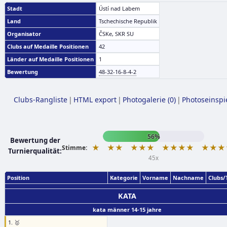
Stadt
Ústí nad Labem
Land
Tschechische Republik
Organisator
ČSKe, SKR SU
Clubs auf Medaille Positionen
42
Länder auf Medaille Positionen
1
Bewertung
48-32-16-8-4-2
Clubs-Rangliste
|
HTML export
|
Photogalerie (0)
|
Photoseinspi
56%
Bewertung der
★
★★
★★★
★★★★
★★★
Stimme:
Turnierqualität:
45x
Position
Kategorie
Vorname
Nachname
Clubs
KATA
kata männer 14-15 jahre
1. 🥇