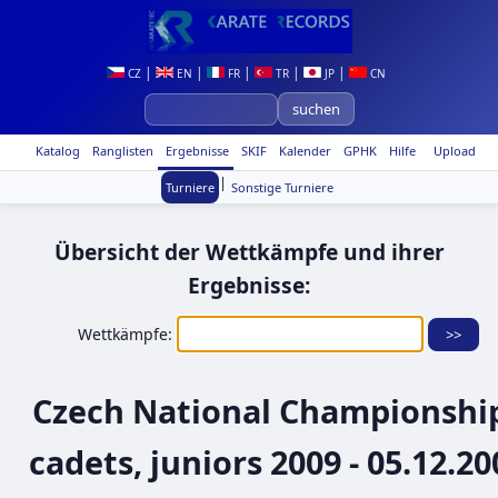
|
|
|
|
|
CZ
EN
FR
TR
JP
CN
Katalog
Ranglisten
Ergebnisse
SKIF
Kalender
GPHK
Hilfe
Upload
|
Turniere
Sonstige Turniere
Übersicht der Wettkämpfe und ihrer
Ergebnisse:
Wettkämpfe:
Czech National Championshi
cadets, juniors 2009 - 05.12.20