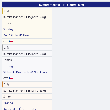
kumite männer 14-15 jahre -63kg
1. 🥇
kumite männer 14-15 jahre -63kg
Luděk
Soudný
Budó škola KK Písek
CZE
2. 🥈
kumite männer 14-15 jahre -63kg
Tomáš
Truong
SK karate Dragon DDM Neratovice
CZE
3. 🥉
kumite männer 14-15 jahre -63kg
Šimon
Branda
Karate Klub Ústí nad Labem