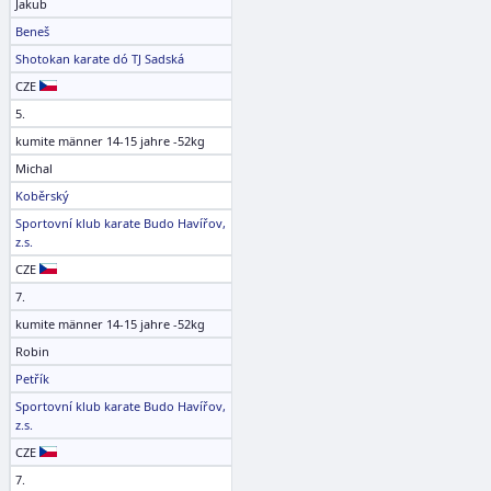
Jakub
Beneš
Shotokan karate dó TJ Sadská
CZE
5.
kumite männer 14-15 jahre -52kg
Michal
Koběrský
Sportovní klub karate Budo Havířov,
z.s.
CZE
7.
kumite männer 14-15 jahre -52kg
Robin
Petřík
Sportovní klub karate Budo Havířov,
z.s.
CZE
7.