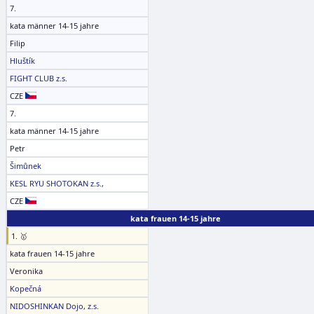
7.
kata männer 14-15 jahre
Filip
Hluštík
FIGHT CLUB z.s.
CZE
7.
kata männer 14-15 jahre
Petr
Šimůnek
KESL RYU SHOTOKAN z.s.,
CZE
kata frauen 14-15 jahre
1. 🥇
kata frauen 14-15 jahre
Veronika
Kopečná
NIDOSHINKAN Dojo, z.s.