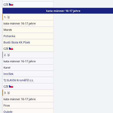
CZE
kata männer 16-17 jahre
1. 🥇
kata männer 16-17 jahre
Marek
Pohanka
Budó škola KK Písek
CZE
2. 🥈
kata männer 16-17 jahre
Karel
Imríšek
TJ SLAVIA Kroměříž z.s.
CZE
3. 🥉
kata männer 16-17 jahre
Firas
Oukde