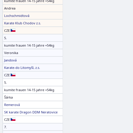
kumite frauen 14-15 jahre +54kg
Andrea
Lochschmidtová
Karate Klub Chodov z.s.
CZE
5.
kumite frauen 14-15 jahre +54kg
Veronika
Jandová
Karate-do Litomyšl, z.s.
CZE
5.
kumite frauen 14-15 jahre +54kg
Šárka
Remerová
SK karate Dragon DDM Neratovice
CZE
7.