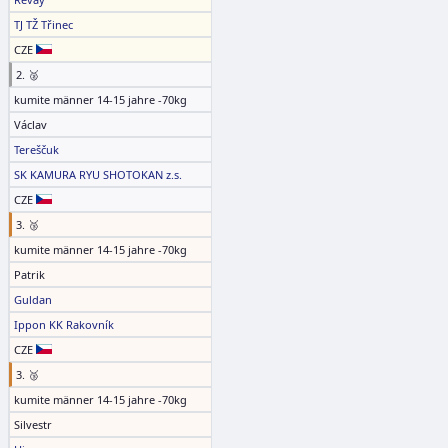
TJ TŽ Třinec
CZE
2. 🥈
kumite männer 14-15 jahre -70kg
Václav
Tereščuk
SK KAMURA RYU SHOTOKAN z.s.
CZE
3. 🥉
kumite männer 14-15 jahre -70kg
Patrik
Guldan
Ippon KK Rakovník
CZE
3. 🥉
kumite männer 14-15 jahre -70kg
Silvestr