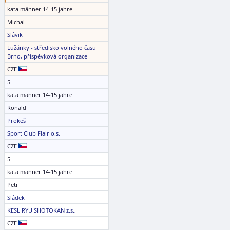
kata männer 14-15 jahre
Michal
Slávik
Lužánky - středisko volného času
Brno, příspěvková organizace
CZE
5.
kata männer 14-15 jahre
Ronald
Prokeš
Sport Club Flair o.s.
CZE
5.
kata männer 14-15 jahre
Petr
Sládek
KESL RYU SHOTOKAN z.s.,
CZE