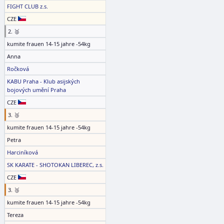
FIGHT CLUB z.s.
CZE
2. 🥈
kumite frauen 14-15 jahre -54kg
Anna
Ročková
KABU Praha - Klub asijských
bojových umění Praha
CZE
3. 🥉
kumite frauen 14-15 jahre -54kg
Petra
Harciníková
SK KARATE - SHOTOKAN LIBEREC, z.s.
CZE
3. 🥉
kumite frauen 14-15 jahre -54kg
Tereza