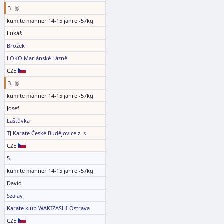
3. 🥉
kumite männer 14-15 jahre -57kg
Lukáš
Brožek
LOKO Mariánské Lázně
CZE
3. 🥉
kumite männer 14-15 jahre -57kg
Josef
Laštůvka
TJ Karate České Budějovice z. s.
CZE
5.
kumite männer 14-15 jahre -57kg
David
Szalay
Karate klub WAKIZASHI Ostrava
CZE