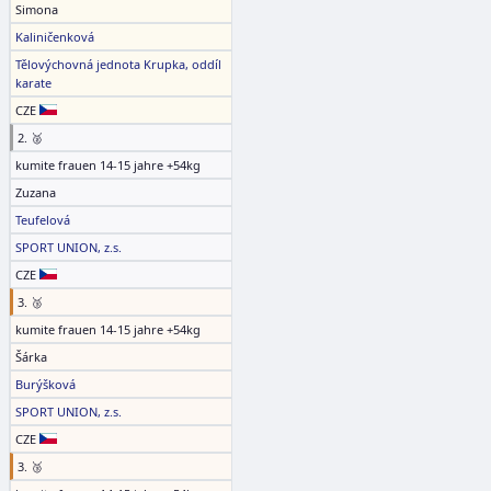
Simona
Kaliničenková
Tělovýchovná jednota Krupka, oddíl
karate
CZE
2. 🥈
kumite frauen 14-15 jahre +54kg
Zuzana
Teufelová
SPORT UNION, z.s.
CZE
3. 🥉
kumite frauen 14-15 jahre +54kg
Šárka
Burýšková
SPORT UNION, z.s.
CZE
3. 🥉