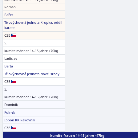
Roman
Pařez
Tělovýchovná jednota Krupka, oddíl
karate
CZE
5.
kumite männer 14-15 jahre +70kg
Ladislav
Bárta
Tělovýchovná jednota Nové Hrady
CZE
5.
kumite männer 14-15 jahre +70kg
Dominik
Fulnek
Ippon KK Rakovník
CZE
kumite frauen 14-15 jahre -47kg