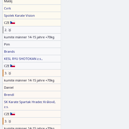
Matěj
Cvrk
Spolek Karate Vision
CZE
2. 🥈
kumite männer 14-15 jahre +70kg
Pim
Brands
KESL RYU SHOTOKAN z.s.,
CZE
3. 🥉
kumite männer 14-15 jahre +70kg
Daniel
Brendl
SK Karate Spartak Hradec Králové,
z.s.
CZE
3. 🥉
kumite männer 14-15 jahre +70kg