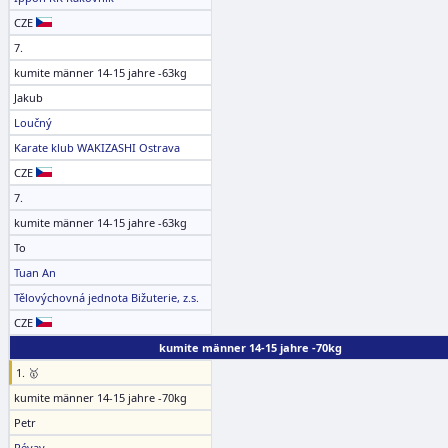
CZE
7.
kumite männer 14-15 jahre -63kg
Jakub
Loučný
Karate klub WAKIZASHI Ostrava
CZE
7.
kumite männer 14-15 jahre -63kg
To
Tuan An
Tělovýchovná jednota Bižuterie, z.s.
CZE
kumite männer 14-15 jahre -70kg
1. 🥇
kumite männer 14-15 jahre -70kg
Petr
Révay