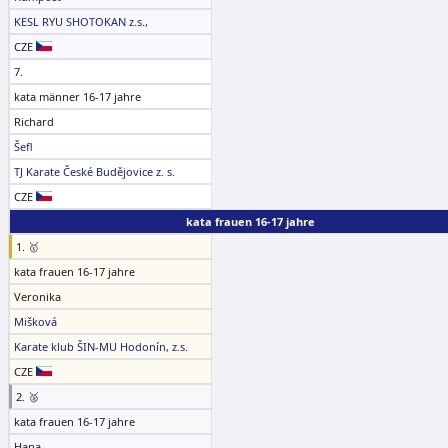
KESL RYU SHOTOKAN z.s.,
CZE
7.
kata männer 16-17 jahre
Richard
Šefl
TJ Karate České Budějovice z. s.
CZE
kata frauen 16-17 jahre
1. 🥇
kata frauen 16-17 jahre
Veronika
Mišková
Karate klub ŠIN-MU Hodonín, z.s.
CZE
2. 🥈
kata frauen 16-17 jahre
Hana