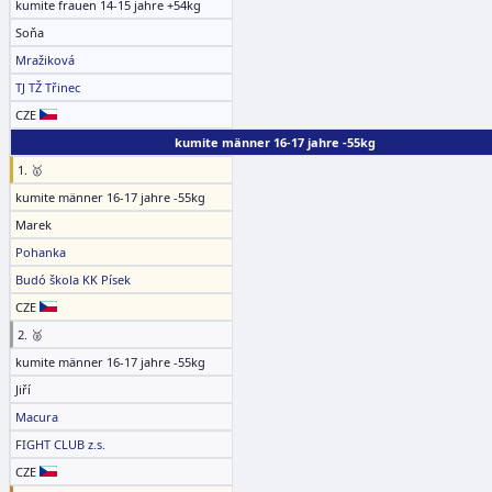
kumite frauen 14-15 jahre +54kg
Soňa
Mražiková
TJ TŽ Třinec
CZE
kumite männer 16-17 jahre -55kg
1. 🥇
kumite männer 16-17 jahre -55kg
Marek
Pohanka
Budó škola KK Písek
CZE
2. 🥈
kumite männer 16-17 jahre -55kg
Jiří
Macura
FIGHT CLUB z.s.
CZE