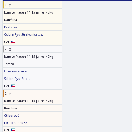
1. 🥇
kumite frauen 14-15 jahre -47kg
Kateřina
Pechová
Cobra Ryu Strakonice z.s.
CZE
2. 🥈
kumite frauen 14-15 jahre -47kg
Tereza
Obermajerová
Schick Ryu Praha
CZE
3. 🥉
kumite frauen 14-15 jahre -47kg
Karolína
Ctiborová
FIGHT CLUB z.s.
CZE