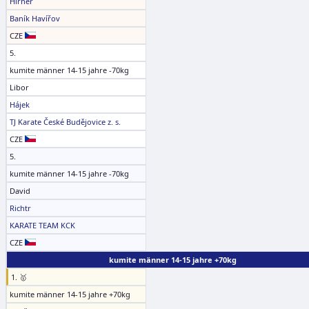
Hirner
Baník Havířov
CZE
5.
kumite männer 14-15 jahre -70kg
Libor
Hájek
TJ Karate České Budějovice z. s.
CZE
5.
kumite männer 14-15 jahre -70kg
David
Richtr
KARATE TEAM KCK
CZE
kumite männer 14-15 jahre +70kg
1. 🥇
kumite männer 14-15 jahre +70kg