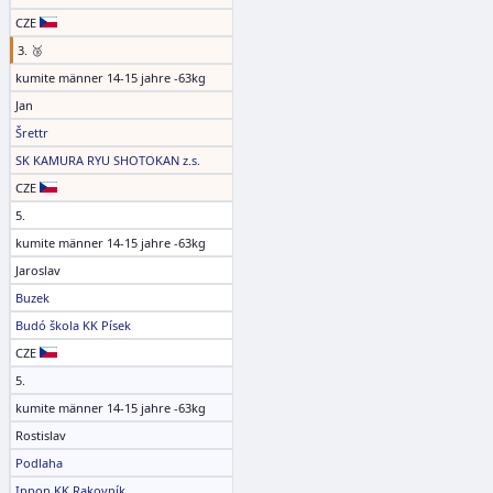
CZE
3. 🥉
kumite männer 14-15 jahre -63kg
Jan
Šrettr
SK KAMURA RYU SHOTOKAN z.s.
CZE
5.
kumite männer 14-15 jahre -63kg
Jaroslav
Buzek
Budó škola KK Písek
CZE
5.
kumite männer 14-15 jahre -63kg
Rostislav
Podlaha
Ippon KK Rakovník