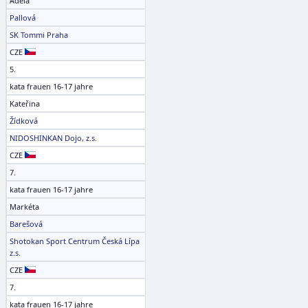
Adéla
Pallová
SK Tommi Praha
CZE
5.
kata frauen 16-17 jahre
Kateřina
Žídková
NIDOSHINKAN Dojo, z.s.
CZE
7.
kata frauen 16-17 jahre
Markéta
Barešová
Shotokan Sport Centrum Česká Lípa
z.s.
CZE
7.
kata frauen 16-17 jahre