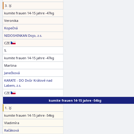
3. 🥉
kumite frauen 14-15 jahre -47kg
Veronika
Kopečná
NIDOSHINKAN Dojo, z.s.
CZE
5.
kumite frauen 14-15 jahre -47kg
Martina
Janečková
KARATE - DO Dvůr Králové nad
Labem, z.s.
CZE
kumite frauen 14-15 jahre -54kg
1. 🥇
kumite frauen 14-15 jahre -54kg
Vladimíra
Račáková