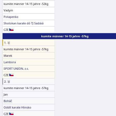
kumite männer 14-15 jahre -52kg
Vadym
Potapenko
Shotokan karate dó TJ Sadská
CZE
kumite männer 14-15 jahre -57kg
1. 🥇
kumite männer 14-15 jahre -57kg
Marek
Lambora
SPORT UNION, z.s.
CZE
2. 🥈
kumite männer 14-15 jahre -57kg
Jan
Boháč
Oddíl karate Hlinsko
CZE