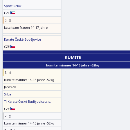
Sport Relax
CZE
3. 🥉
kata team frauen 14-17 jahre
Karate České Budějovice
CZE
KUMITE
kumite männer 14-15 jahre -52kg
1. 🥇
kumite männer 14-15 jahre -52kg
Jaroslav
Srba
TJ Karate České Budějovice z. s.
CZE
2. 🥈
kumite männer 14-15 jahre -52kg