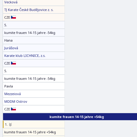
Vecková
TJ Karate České Budějovice z. s.
CZE
5.
kumite frauen 14-15 jahre -54kg
Hana
Jurášová
Karate klub LICHNICE, z.s.
CZE
5.
kumite frauen 14-15 jahre -54kg
Pavla
Mezzeiová
MDDM Ostrov
CZE
kumite frauen 14-15 jahre +54kg
1. 🥇
kumite frauen 14-15 jahre +54kg