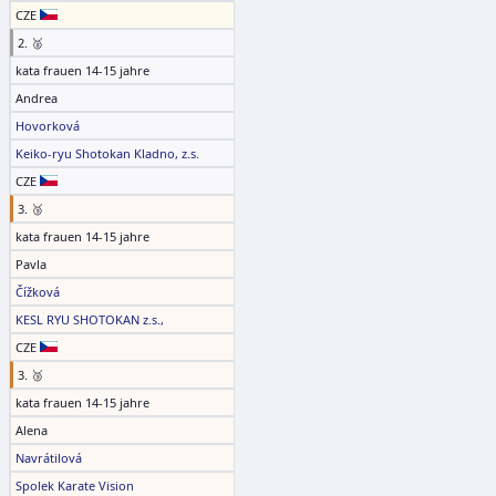
CZE
2. 🥈
kata frauen 14-15 jahre
Andrea
Hovorková
Keiko-ryu Shotokan Kladno, z.s.
CZE
3. 🥉
kata frauen 14-15 jahre
Pavla
Čížková
KESL RYU SHOTOKAN z.s.,
CZE
3. 🥉
kata frauen 14-15 jahre
Alena
Navrátilová
Spolek Karate Vision