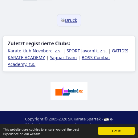
Druck
Zuletzt registrierte Clubs:
Karate klub Novoborci z.s.
|
SPORT Javorník, z.s.
|
GATIDIS
KARATE ACADEMY
|
Yaguar Team
|
BOSS Combat
Academy, z.s.
Copyright © 2005-2026 SK Karate
Spartak
-
e-
mail
:
moc.ceretarak@ofni
|
Web-Karte
|
Login
|
RSS
This website uses cookies to ensure you get the best
webdesign:
Ing. Pavel Švojgr
,
ergebnisse karate
: Mgr. Jiří Kotala
Got it!
experience on our website.