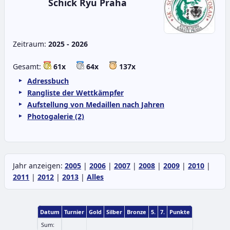
Schick Ryu Praha
Zeitraum:
2025 - 2026
Gesamt:
61x
64x
137x
Adressbuch
Rangliste der Wettkämpfer
Aufstellung von Medaillen nach Jahren
Photogalerie (2)
Jahr anzeigen:
2005
|
2006
|
2007
|
2008
|
2009
|
2010
|
2011
|
2012
|
2013
|
Alles
Datum
Turnier
Gold
Silber
Bronze
5.
7.
Punkte
Sum: