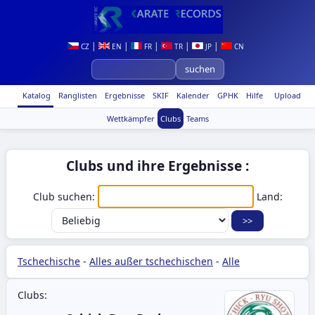
|
|
|
|
|
CZ
EN
FR
TR
JP
CN
Katalog
Ranglisten
Ergebnisse
SKIF
Kalender
GPHK
Hilfe
Upload
Wettkämpfer
Clubs
Teams
Clubs und ihre Ergebnisse :
Club suchen:
Land:
Tschechische
-
Alles außer tschechischen
-
Alle
Clubs: