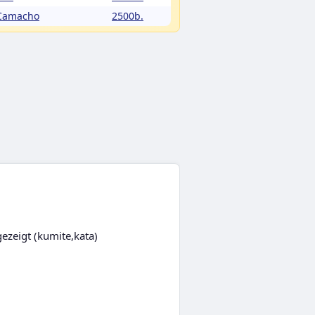
 Camacho
2500b.
ezeigt (kumite,kata)