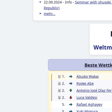
22.09.2024 - Info -
Seminar with shuseki
Republic)
mehr...
Weltme
Beste Wett
🥇 1.
Atsuko Wakai
🥈 2.
Ryoke Abe
🥈 2.
Antonio José Díaz Fe
🥈 2.
Luca Valdesi
5.
Rafael Aghayev
5.
Yuki Mimura