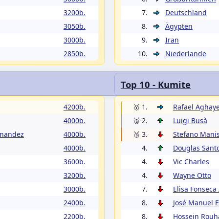
3200b.
7.
Deutschland
3050b.
8.
Ägypten
3000b.
9.
Iran
2850b.
10.
Niederlande
Top 10 - Kumite
4200b.
🥇 1.
Rafael Aghay
4000b.
🥈 2.
Luigi Busà
rnandez
4000b.
🥉 3.
Stefano Manis
4000b.
4.
Douglas Sant
3600b.
4.
Vic Charles
3200b.
4.
Wayne Otto
3000b.
7.
Elisa Fonseca
2400b.
8.
José Manuel 
2200b.
8.
Hossein Rouh