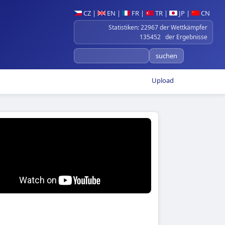
CZ
|
EN
|
FR
|
TR
|
JP
|
CN
Statistiken: 22967 der Wettkämpfer
135452 der Ergebnisse
Upload