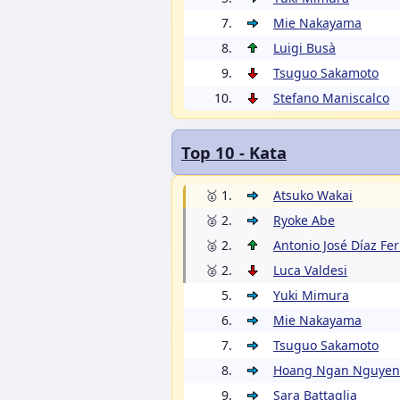
7.
Mie Nakayama
8.
Luigi Busà
9.
Tsuguo Sakamoto
10.
Stefano Maniscalco
Top 10 - Kata
🥇 1.
Atsuko Wakai
🥈 2.
Ryoke Abe
🥈 2.
Antonio José Díaz Fe
🥈 2.
Luca Valdesi
5.
Yuki Mimura
6.
Mie Nakayama
7.
Tsuguo Sakamoto
8.
Hoang Ngan Nguyen
9.
Sara Battaglia