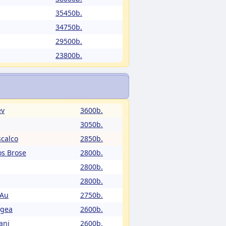
35450b.
34750b.
29500b.
23800b.
ev
3600b.
3050b.
calco
2850b.
os Brose
2800b.
2800b.
2800b.
 Au
2750b.
Egea
2600b.
ani
2600b.