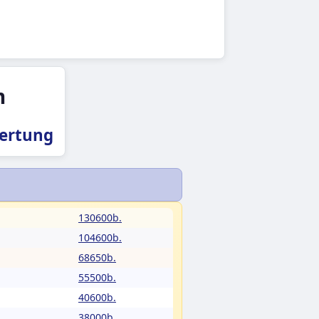
m
wertung
130600b.
104600b.
68650b.
55500b.
40600b.
38000b.