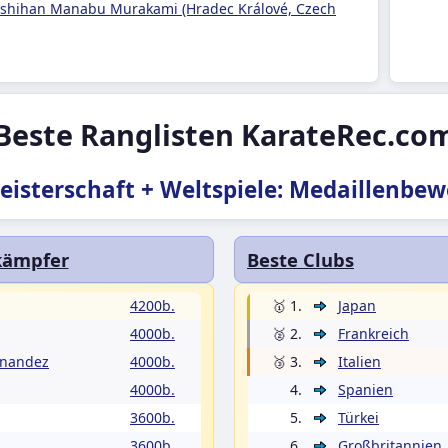
 shihan Manabu Murakami (Hradec Králové, Czech
Beste Ranglisten KarateRec.co
isterschaft + Weltspiele: Medaillenbe
kämpfer
Beste Clubs
4200b.
🥇 1.
Japan
4000b.
🥈 2.
Frankreich
rnandez
4000b.
🥉 3.
Italien
4000b.
4.
Spanien
3600b.
5.
Türkei
3600b.
6.
Großbritannien