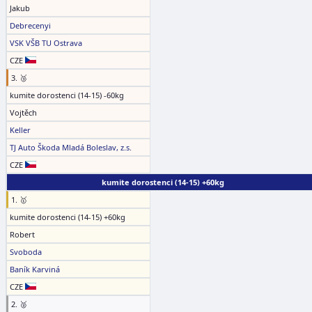
Jakub
Debrecenyi
VSK VŠB TU Ostrava
CZE
3. 🥉
kumite dorostenci (14-15) -60kg
Vojtěch
Keller
TJ Auto Škoda Mladá Boleslav, z.s.
CZE
kumite dorostenci (14-15) +60kg
1. 🥇
kumite dorostenci (14-15) +60kg
Robert
Svoboda
Baník Karviná
CZE
2. 🥈