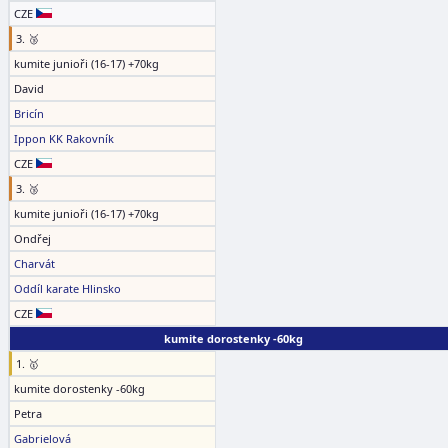
CZE
3. 🥉
kumite junioři (16-17) +70kg
David
Bricín
Ippon KK Rakovník
CZE
3. 🥉
kumite junioři (16-17) +70kg
Ondřej
Charvát
Oddíl karate Hlinsko
CZE
kumite dorostenky -60kg
1. 🥇
kumite dorostenky -60kg
Petra
Gabrielová