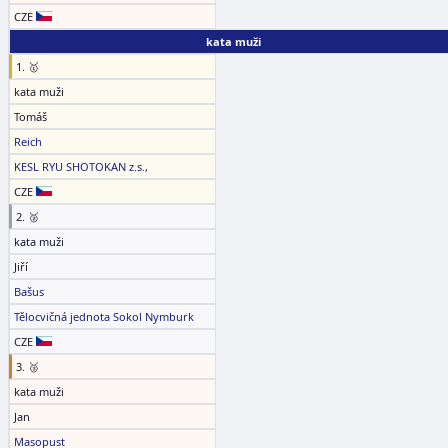
CZE
kata muži
1. 🥇
kata muži
Tomáš
Reich
KESL RYU SHOTOKAN z.s.,
CZE
2. 🥈
kata muži
Jiří
Bašus
Tělocvičná jednota Sokol Nymburk
CZE
3. 🥉
kata muži
Jan
Masopust