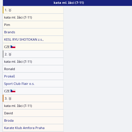
kata ml. žáci (7-11)
1. 🥇
kata ml. žáci (7-11)
Pim
Brands
KESL RYU SHOTOKAN z.s.,
CZE
2. 🥈
kata ml. žáci (7-11)
Ronald
Prokeš
Sport Club Flair o.s.
CZE
3. 🥉
kata ml. žáci (7-11)
David
Broda
Karate Klub Amfora Praha