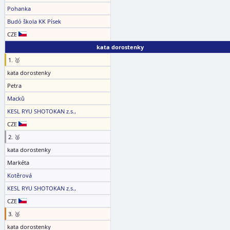
Pohanka
Budó škola KK Písek
CZE
kata dorostenky
1. 🥇
kata dorostenky
Petra
Macků
KESL RYU SHOTOKAN z.s.,
CZE
2. 🥈
kata dorostenky
Markéta
Kotěrová
KESL RYU SHOTOKAN z.s.,
CZE
3. 🥉
kata dorostenky