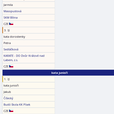
Jarmila
Masopustová
SKM Bílina
CZE
3. 🥉
kata dorostenky
Petra
Sedláčková
KARATE - DO Dvůr Králové nad
Labem, z.s.
CZE
kata junioři
1. 🥇
kata junioři
Jakub
Čišecký
Budó škola KK Písek
CZE