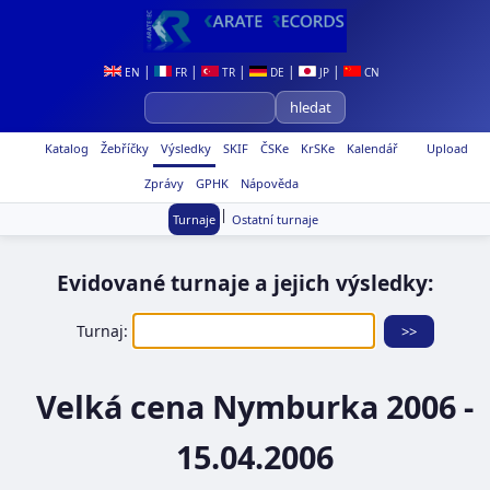
|
|
|
|
|
EN
FR
TR
DE
JP
CN
Katalog
Žebříčky
Výsledky
SKIF
ČSKe
KrSKe
Kalendář
Upload
Zprávy
GPHK
Nápověda
|
Turnaje
Ostatní turnaje
Evidované turnaje a jejich výsledky:
Turnaj:
Velká cena Nymburka 2006 -
15.04.2006