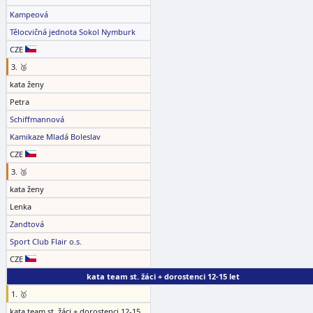
Kampeová
Tělocvičná jednota Sokol Nymburk
CZE
3. 🥉
kata ženy
Petra
Schiffmannová
Kamikaze Mladá Boleslav
CZE
3. 🥉
kata ženy
Lenka
Zandtová
Sport Club Flair o.s.
CZE
kata team st. žáci + dorostenci 12-15 let
1. 🥇
kata team st. žáci + dorostenci 12-15