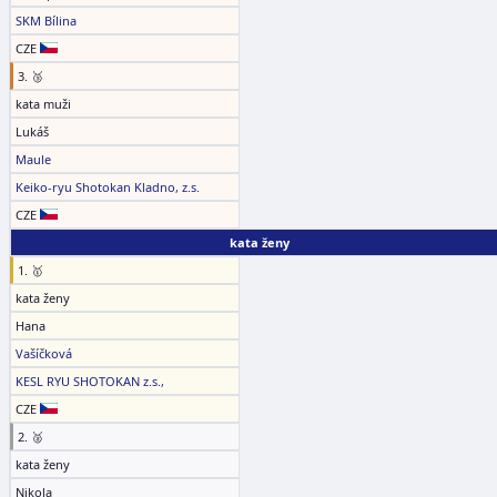
SKM Bílina
CZE
3. 🥉
kata muži
Lukáš
Maule
Keiko-ryu Shotokan Kladno, z.s.
CZE
kata ženy
1. 🥇
kata ženy
Hana
Vašíčková
KESL RYU SHOTOKAN z.s.,
CZE
2. 🥈
kata ženy
Nikola