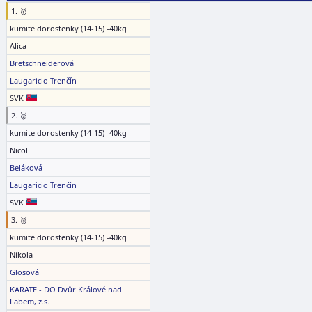
1. 🥇
kumite dorostenky (14-15) -40kg
Alica
Bretschneiderová
Laugaricio Trenčín
SVK
2. 🥈
kumite dorostenky (14-15) -40kg
Nicol
Beláková
Laugaricio Trenčín
SVK
3. 🥉
kumite dorostenky (14-15) -40kg
Nikola
Glosová
KARATE - DO Dvůr Králové nad
Labem, z.s.