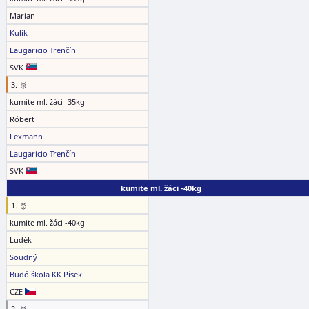
Marian
Kulík
Laugaricio Trenčín
SVK
3. 🥉
kumite ml. žáci -35kg
Róbert
Lexmann
Laugaricio Trenčín
SVK
kumite ml. žáci -40kg
1. 🥇
kumite ml. žáci -40kg
Luděk
Soudný
Budó škola KK Písek
CZE
2. 🥈