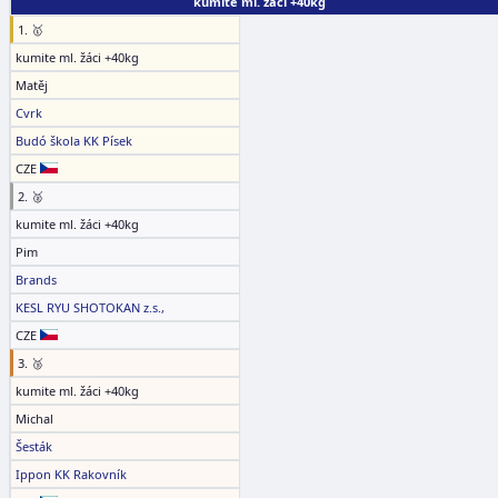
kumite ml. žáci +40kg
1. 🥇
kumite ml. žáci +40kg
Matěj
Cvrk
Budó škola KK Písek
CZE
2. 🥈
kumite ml. žáci +40kg
Pim
Brands
KESL RYU SHOTOKAN z.s.,
CZE
3. 🥉
kumite ml. žáci +40kg
Michal
Šesták
Ippon KK Rakovník