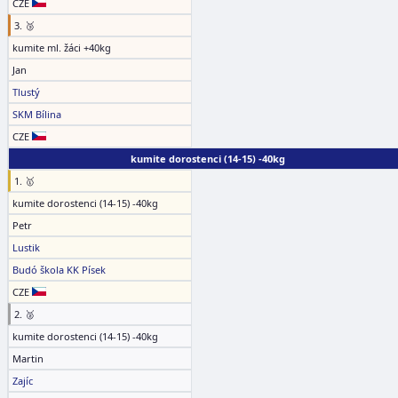
CZE
3. 🥉
kumite ml. žáci +40kg
Jan
Tlustý
SKM Bílina
CZE
kumite dorostenci (14-15) -40kg
1. 🥇
kumite dorostenci (14-15) -40kg
Petr
Lustik
Budó škola KK Písek
CZE
2. 🥈
kumite dorostenci (14-15) -40kg
Martin
Zajíc