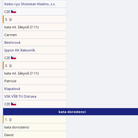
Keiko-ryu Shotokan Kladno, z.s.
CZE
3. 🥉
kata ml. žákyně (7-11)
Carmen
Beshirová
Ippon KK Rakovník
CZE
3. 🥉
kata ml. žákyně (7-11)
Patricie
Klapalová
VSK VŠB TU Ostrava
CZE
kata dorostenci
1. 🥇
kata dorostenci
David