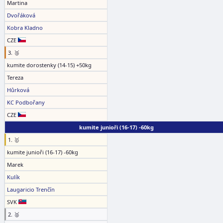
Martina
Dvořáková
Kobra Kladno
CZE
3. 🥉
kumite dorostenky (14-15) +50kg
Tereza
Hůrková
KC Podbořany
CZE
kumite junioři (16-17) -60kg
1. 🥇
kumite junioři (16-17) -60kg
Marek
Kulík
Laugaricio Trenčín
SVK
2. 🥈