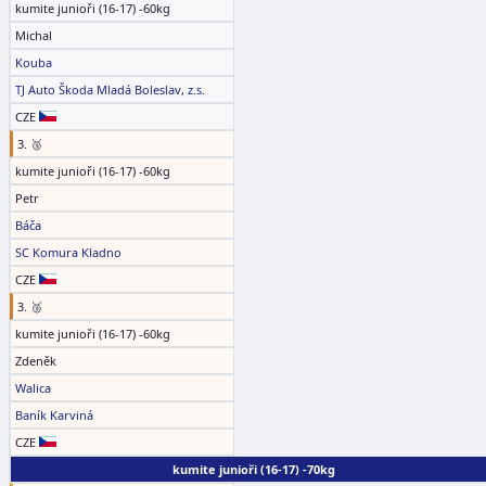
kumite junioři (16-17) -60kg
Michal
Kouba
TJ Auto Škoda Mladá Boleslav, z.s.
CZE
3. 🥉
kumite junioři (16-17) -60kg
Petr
Báča
SC Komura Kladno
CZE
3. 🥉
kumite junioři (16-17) -60kg
Zdeněk
Walica
Baník Karviná
CZE
kumite junioři (16-17) -70kg