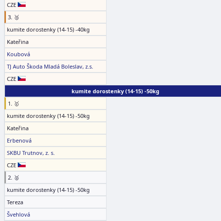
CZE
3. 🥉
kumite dorostenky (14-15) -40kg
Kateřina
Koubová
TJ Auto Škoda Mladá Boleslav, z.s.
CZE
kumite dorostenky (14-15) -50kg
1. 🥇
kumite dorostenky (14-15) -50kg
Kateřina
Erbenová
SKBU Trutnov, z. s.
CZE
2. 🥈
kumite dorostenky (14-15) -50kg
Tereza
Švehlová