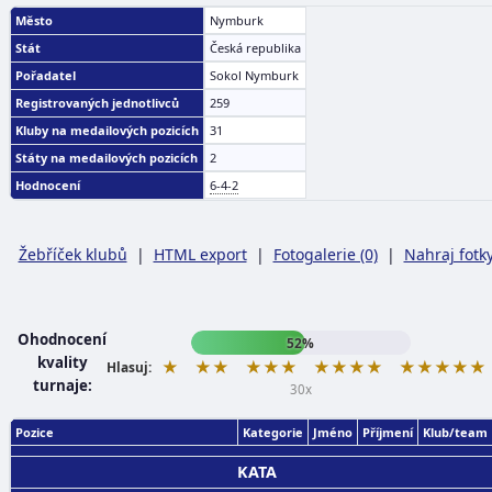
Město
Nymburk
Stát
Česká republika
Pořadatel
Sokol Nymburk
Registrovaných jednotlivců
259
Kluby na medailových pozicích
31
Státy na medailových pozicích
2
Hodnocení
6-4-2
Žebříček klubů
|
HTML export
|
Fotogalerie (0)
|
Nahraj fotk
Ohodnocení
52%
kvality
★
★★
★★★
★★★★
★★★★★
Hlasuj:
turnaje:
30x
Pozice
Kategorie
Jméno
Příjmení
Klub/team
KATA