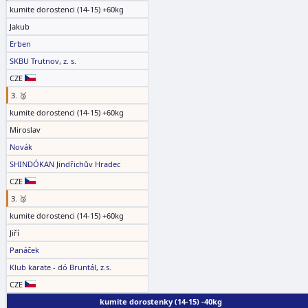
kumite dorostenci (14-15) +60kg
Jakub
Erben
SKBU Trutnov, z. s.
CZE
3. 🥉
kumite dorostenci (14-15) +60kg
Miroslav
Novák
SHINDÓKAN Jindřichův Hradec
CZE
3. 🥉
kumite dorostenci (14-15) +60kg
Jiří
Panáček
Klub karate - dó Bruntál, z.s.
CZE
kumite dorostenky (14-15) -40kg