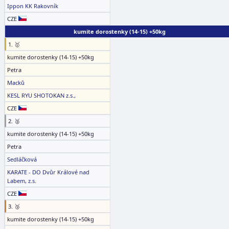
Ippon KK Rakovník
CZE
kumite dorostenky (14-15) +50kg
1. 🥇
kumite dorostenky (14-15) +50kg
Petra
Macků
KESL RYU SHOTOKAN z.s.,
CZE
2. 🥈
kumite dorostenky (14-15) +50kg
Petra
Sedláčková
KARATE - DO Dvůr Králové nad
Labem, z.s.
CZE
3. 🥉
kumite dorostenky (14-15) +50kg