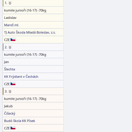
1. 🥇
kumite junioři (16-17) -70kg
Ladislav
Mareš ml.
TJ Auto Škoda Mladá Boleslav, z.s.
CZE
2. 🥈
kumite junioři (16-17) -70kg
Jan
Šlechta
KK Frýdlant v Čechách
CZE
3. 🥉
kumite junioři (16-17) -70kg
Jakub
Čišecký
Budó škola KK Písek
CZE