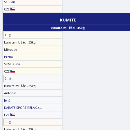
SC Flair
CZE
KUMITE
kumite ml. žáci -35kg
1. 🥇
kumite ml. žáci -35kg
Miroslav
Prchal
SKM Bílina
CZE
2. 🥈
kumite ml. žáci -35kg
Antonín
Jenč
KARATE SPORT RELAX z.s.
CZE
3. 🥉
kumite ml. žáci -35kg