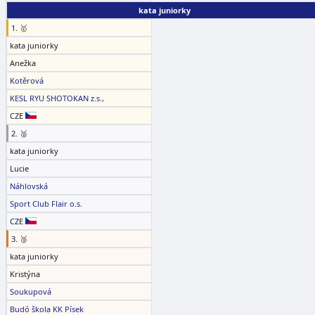
kata juniorky
1. 🥇
kata juniorky
Anežka
Kotěrová
KESL RYU SHOTOKAN z.s.,
CZE
2. 🥈
kata juniorky
Lucie
Náhlovská
Sport Club Flair o.s.
CZE
3. 🥉
kata juniorky
Kristýna
Soukupová
Budó škola KK Písek