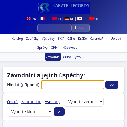
|
|
|
|
|
EN
FR
TR
DE
JP
CN
Katalog
Žebříčky
Výsledky
SKIF
ČSKe
KrSKe
Kalendář
Upload
Zprávy
GPHK
Nápověda
Závodníci
Kluby
Týmy
Závodníci a jejich úspěchy:
Hledat (příjmení):
české
-
zahraniční
-
všechny
-