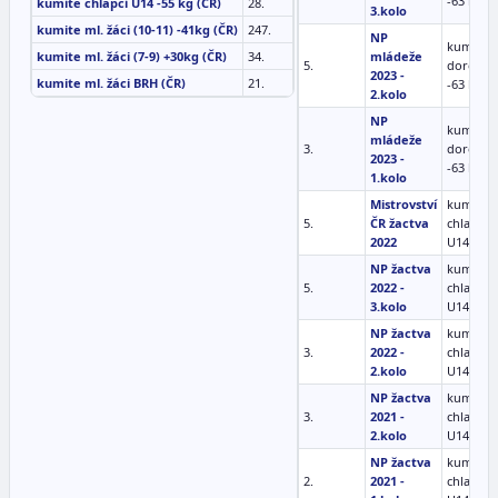
-63 kg
kumite chlapci U14 -55 kg (ČR)
28.
3.kolo
kumite ml. žáci (10-11) -41kg (ČR)
247.
NP
kumite
kumite ml. žáci (7-9) +30kg (ČR)
34.
mládeže
5.
dorosten
2023 -
kumite ml. žáci BRH (ČR)
21.
-63 kg
2.kolo
NP
kumite
mládeže
3.
dorosten
2023 -
-63 kg
1.kolo
Mistrovství
kumite
5.
ČR žactva
chlapci
2022
U14 -55 
NP žactva
kumite
5.
2022 -
chlapci
3.kolo
U14 -55 
NP žactva
kumite
3.
2022 -
chlapci
2.kolo
U14 -55 
NP žactva
kumite
3.
2021 -
chlapci
2.kolo
U14 -45 
NP žactva
kumite
2.
2021 -
chlapci