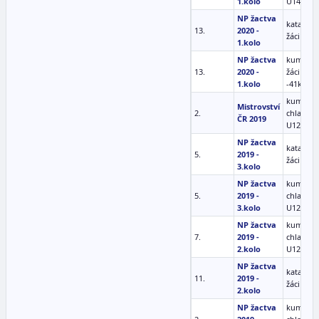
1.kolo
U14 -45 
NP žactva
kata ml.
13.
2020 -
žáci (10-
1.kolo
NP žactva
kumite m
13.
2020 -
žáci (10-
1.kolo
-41kg
kumite
Mistrovství
2.
chlapci
ČR 2019
U12 -35 
NP žactva
kata ml.
5.
2019 -
žáci (10-
3.kolo
NP žactva
kumite
5.
2019 -
chlapci
3.kolo
U12 -35 
NP žactva
kumite
7.
2019 -
chlapci
2.kolo
U12 -35 
NP žactva
kata ml.
11.
2019 -
žáci (10-
2.kolo
NP žactva
kumite