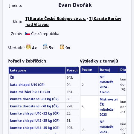
Evan Dvořák
Jméno:
TJ Karate České Budějovice z. s.
/
TJ Karate Boršov
Klub:
nad Vltavou
Země:
Česká republika
Medaile:
4x
5x
9x
Pořadí v žebříčcích
Výsledky z turnajů
Pozice
Turnaj
Disciplí
kategorie
Pořadí
NP
ČR
643.
kumite
mládeže
5.
dorosten
kata chlapci U10 (ČR)
94.
2024 -
-70 kg
kata ml. žáci (10-11) (ČR)
164.
1.kolo
kumite dorostenci -63 kg (ČR)
83.
Mistrovství
kumite
ČR
kumite dorostenci -70 kg (ČR)
278.
3.
dorosten
mládeže
-63 kg
kumite chlapci U10 -32 kg (ČR)
25.
2023
kumite chlapci U12 -35 kg (ČR)
51.
NP
kumite
mládeže
kumite chlapci U14 -45 kg (ČR)
105.
3.
dorosten
2023 -