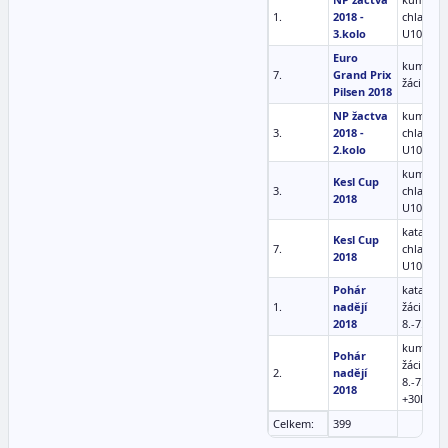
1.
2018 -
chlapci
3.kolo
U10 -32 
Euro
kumite m
7.
Grand Prix
žáci -32k
Pilsen 2018
NP žactva
kumite
3.
2018 -
chlapci
2.kolo
U10 -32 
kumite
Kesl Cup
3.
chlapci
2018
U10 -32 
kata
Kesl Cup
7.
chlapci
2018
U10
Pohár
kata ml.
1.
nadějí
žáci (8 let
2018
8.-7.kyu
kumite m
Pohár
žáci 7-9 l
2.
nadějí
8.-7.kyu
2018
+30kg
Celkem:
399