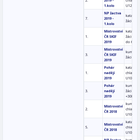
2.
2019 -
chlapci
1.kolo
U12 -35 
NP žactva
kata ml.
7.
2019 -
žáci (10-
1.kolo
Mistrovství
kata ml.
1.
ČR SKIF
žáci (10-
2019
do 6. ky
Mistrovství
kumite m
3.
ČR SKIF
žáci BRH
2019
Pohár
kata
1.
nadějí
chlapci
2019
U10
Pohár
kumite m
3.
nadějí
žáci (7-9)
2019
+30kg
kumite
Mistrovství
2.
chlapci
ČR 2018
U10 -32 
kata
Mistrovství
5.
chlapci
ČR 2018
U10
NP žactva
kumite