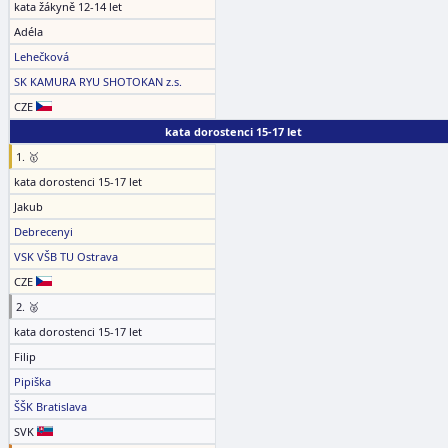
kata žákyně 12-14 let
Adéla
Lehečková
SK KAMURA RYU SHOTOKAN z.s.
CZE
kata dorostenci 15-17 let
1. 🥇
kata dorostenci 15-17 let
Jakub
Debrecenyi
VSK VŠB TU Ostrava
CZE
2. 🥈
kata dorostenci 15-17 let
Filip
Pipiška
ŠŠK Bratislava
SVK