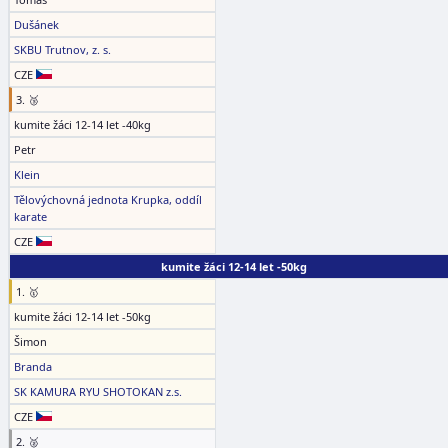
Dušánek
SKBU Trutnov, z. s.
CZE
3. 🥉
kumite žáci 12-14 let -40kg
Petr
Klein
Tělovýchovná jednota Krupka, oddíl
karate
CZE
kumite žáci 12-14 let -50kg
1. 🥇
kumite žáci 12-14 let -50kg
Šimon
Branda
SK KAMURA RYU SHOTOKAN z.s.
CZE
2. 🥈