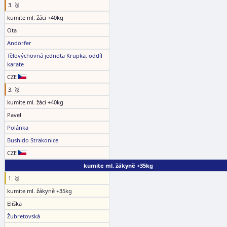
3. 🥉
kumite ml. žáci +40kg
Ota
Andörfer
Tělovýchovná jednota Krupka, oddíl
karate
CZE
3. 🥉
kumite ml. žáci +40kg
Pavel
Polánka
Bushido Strakonice
CZE
kumite ml. žákyně +35kg
1. 🥇
kumite ml. žákyně +35kg
Eliška
Žubretovská