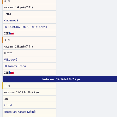
3. 🥉
kata ml. žákyně (7-11)
Petra
Klabanová
SK KAMURA RYU SHOTOKAN z.s.
CZE
3. 🥉
kata ml. žákyně (7-11)
Tereza
Mikudová
SK Tommi Praha
CZE
kata žáci 12-14 let 8.-7.kyu
1. 🥇
kata žáci 12-14 let 8.-7.kyu
Jan
Přibyl
Shotokan Karate Mělník