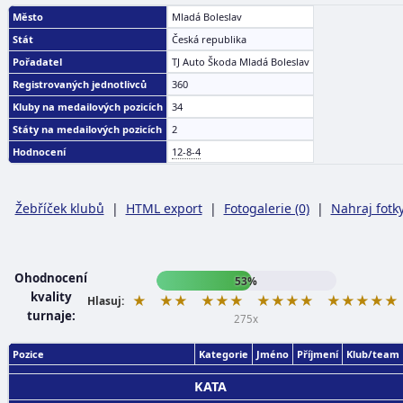
Město
Mladá Boleslav
Stát
Česká republika
Pořadatel
TJ Auto Škoda Mladá Boleslav
Registrovaných jednotlivců
360
Kluby na medailových pozicích
34
Státy na medailových pozicích
2
Hodnocení
12-8-4
Žebříček klubů
|
HTML export
|
Fotogalerie (0)
|
Nahraj fotk
Ohodnocení
53%
kvality
★
★★
★★★
★★★★
★★★★★
Hlasuj:
turnaje:
275x
Pozice
Kategorie
Jméno
Příjmení
Klub/team
KATA