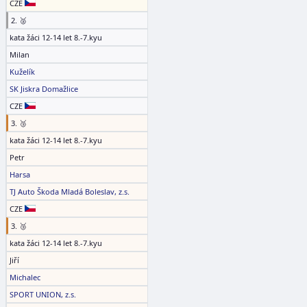
CZE
2. 🥈
kata žáci 12-14 let 8.-7.kyu
Milan
Kuželík
SK Jiskra Domažlice
CZE
3. 🥉
kata žáci 12-14 let 8.-7.kyu
Petr
Harsa
TJ Auto Škoda Mladá Boleslav, z.s.
CZE
3. 🥉
kata žáci 12-14 let 8.-7.kyu
Jiří
Michalec
SPORT UNION, z.s.