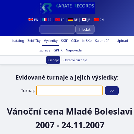
|
|
|
|
|
EN
FR
TR
DE
JP
CN
Katalog
Žebříčky
Výsledky
SKIF
ČSKe
KrSKe
Kalendář
Upload
Zprávy
GPHK
Nápověda
|
Turnaje
Ostatní turnaje
Evidované turnaje a jejich výsledky:
Turnaj:
Vánoční cena Mladé Boleslavi
2007 - 24.11.2007