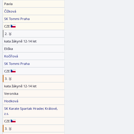
Pavla
Čížková
SK Tommi Praha
CZE
2. 🥈
kata žákyně 12-14 let
Eliška
Kočířová
SK Tommi Praha
CZE
3. 🥉
kata žákyně 12-14 let
Veronika
Hodková
SK Karate Spartak Hradec Králové,
z.s.
CZE
3. 🥉