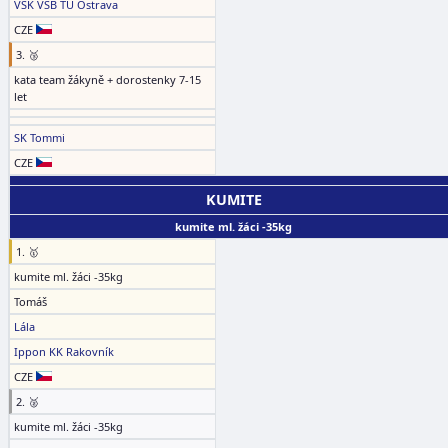
VSK VŠB TU Ostrava
CZE
3. 🥉
kata team žákyně + dorostenky 7-15
let
SK Tommi
CZE
KUMITE
kumite ml. žáci -35kg
1. 🥇
kumite ml. žáci -35kg
Tomáš
Lála
Ippon KK Rakovník
CZE
2. 🥈
kumite ml. žáci -35kg