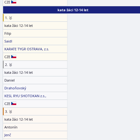
CZE
kata žáci 12-14 let
1. 🥇
kata žáci 12-14 let
Filip
Saidl
KARATE TYGR OSTRAVA, z.s.
CZE
2. 🥈
kata žáci 12-14 let
Daniel
Drahoňovský
KESL RYU SHOTOKAN z.s.,
CZE
3. 🥉
kata žáci 12-14 let
Antonín
Jenč