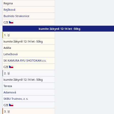
Regina
Rejžková
Bushido Strakonice
CZE
kumite žákyně 12-14 let -50kg
1. 🥇
kumite žákyně 12-14 let -50kg
Adéla
Lehečková
SK KAMURA RYU SHOTOKAN z.s.
CZE
2. 🥈
kumite žákyně 12-14 let -50kg
Tereza
Adamová
SKBU Trutnov, z. s.
CZE
3. 🥉