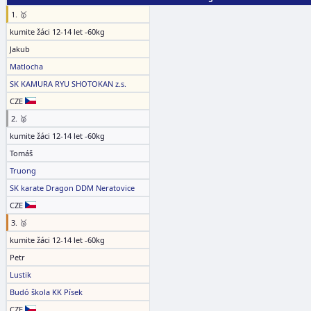
1. 🥇
kumite žáci 12-14 let -60kg
Jakub
Matlocha
SK KAMURA RYU SHOTOKAN z.s.
CZE
2. 🥈
kumite žáci 12-14 let -60kg
Tomáš
Truong
SK karate Dragon DDM Neratovice
CZE
3. 🥉
kumite žáci 12-14 let -60kg
Petr
Lustik
Budó škola KK Písek
CZE