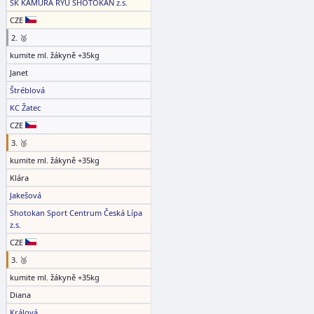
SK KAMURA RYU SHOTOKAN z.s.
CZE
2. 🥈
kumite ml. žákyně +35kg
Janet
Štréblová
KC Žatec
CZE
3. 🥉
kumite ml. žákyně +35kg
Klára
Jakešová
Shotokan Sport Centrum Česká Lípa
z.s.
CZE
3. 🥉
kumite ml. žákyně +35kg
Diana
Králová