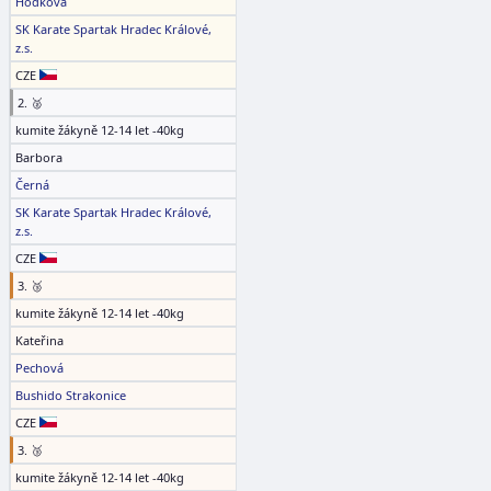
Hodková
SK Karate Spartak Hradec Králové,
z.s.
CZE
2. 🥈
kumite žákyně 12-14 let -40kg
Barbora
Černá
SK Karate Spartak Hradec Králové,
z.s.
CZE
3. 🥉
kumite žákyně 12-14 let -40kg
Kateřina
Pechová
Bushido Strakonice
CZE
3. 🥉
kumite žákyně 12-14 let -40kg