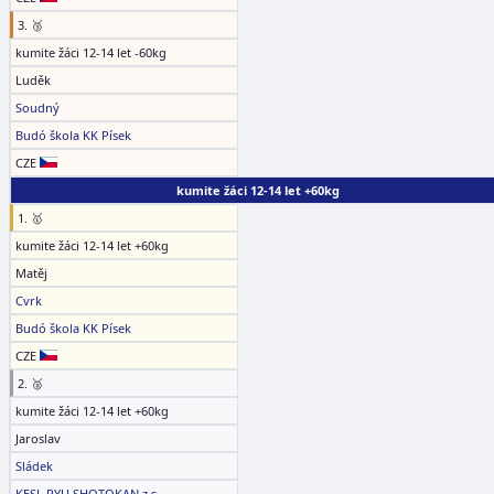
3. 🥉
kumite žáci 12-14 let -60kg
Luděk
Soudný
Budó škola KK Písek
CZE
kumite žáci 12-14 let +60kg
1. 🥇
kumite žáci 12-14 let +60kg
Matěj
Cvrk
Budó škola KK Písek
CZE
2. 🥈
kumite žáci 12-14 let +60kg
Jaroslav
Sládek
KESL RYU SHOTOKAN z.s.,