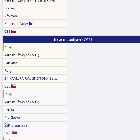
kata ml. žákyně (7-11) 8. a 7.kyu
Lenka
Vávrová
Kusengo Nový Jičín
CZE
kata ml. žákyně (7-11)
1. 🥇
kata ml. žákyně (7-11)
Fabiana
Bytyqi
SK KAMURA RYU SHOTOKAN z.s.
CZE
2. 🥈
kata ml. žákyně (7-11)
Lenka
Pipišková
ŠŠK Bratislava
SVK