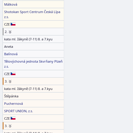
Málková
Shotokan Sport Centrum Česká Lípa
z.s.
CZE
2. 🥈
kata ml. žákyně (7-11) 8. a 7.kyu
Aneta
Balínová
Tělovýchovná jednota Skvrňany Plzeň
z.s.
CZE
3. 🥉
kata ml. žákyně (7-11) 8. a 7.kyu
Štěpánka
Puchernová
SPORT UNION, z.s.
CZE
3. 🥉