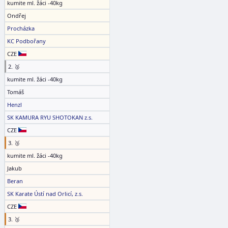
kumite ml. žáci -40kg
Ondřej
Procházka
KC Podbořany
CZE
2. 🥈
kumite ml. žáci -40kg
Tomáš
Henzl
SK KAMURA RYU SHOTOKAN z.s.
CZE
3. 🥉
kumite ml. žáci -40kg
Jakub
Beran
SK Karate Ústí nad Orlicí, z.s.
CZE
3. 🥉