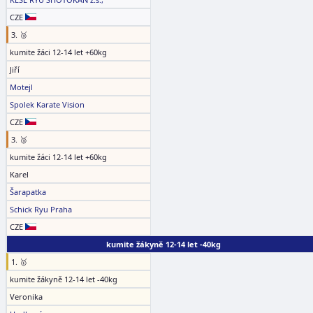
CZE
3. 🥉
kumite žáci 12-14 let +60kg
Jiří
Motejl
Spolek Karate Vision
CZE
3. 🥉
kumite žáci 12-14 let +60kg
Karel
Šarapatka
Schick Ryu Praha
CZE
kumite žákyně 12-14 let -40kg
1. 🥇
kumite žákyně 12-14 let -40kg
Veronika