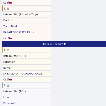
CZE
3. 🥉
kata ml. žáci (7-11) 8. a 7.kyu
Kryštof
Zlatohlávek
KARATE SPORT RELAX z.s.
CZE
kata ml. žáci (7-11)
1. 🥇
kata ml. žáci (7-11)
Sebastian
Bytyqi
SK KAMURA RYU SHOTOKAN z.s.
CZE
2. 🥈
kata ml. žáci (7-11)
Libor
Podroužek