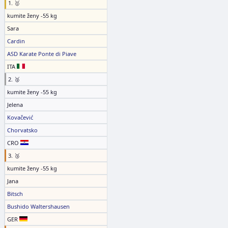
1. 🥇
kumite ženy -55 kg
Sara
Cardin
ASD Karate Ponte di Piave
ITA
2. 🥈
kumite ženy -55 kg
Jelena
Kovačević
Chorvatsko
CRO
3. 🥉
kumite ženy -55 kg
Jana
Bitsch
Bushido Waltershausen
GER