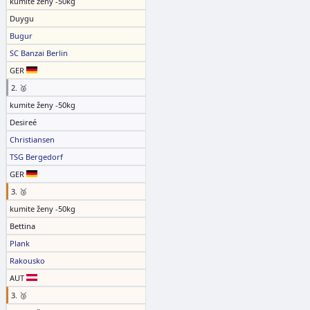
kumite ženy -50kg
Duygu
Bugur
SC Banzai Berlin
GER
2. 🥈
kumite ženy -50kg
Desireé
Christiansen
TSG Bergedorf
GER
3. 🥉
kumite ženy -50kg
Bettina
Plank
Rakousko
AUT
3. 🥉