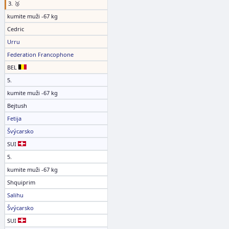
3. 🥉
kumite muži -67 kg
Cedric
Urru
Federation Francophone
BEL
5.
kumite muži -67 kg
Bejtush
Fetija
Švýcarsko
SUI
5.
kumite muži -67 kg
Shquiprim
Salihu
Švýcarsko
SUI