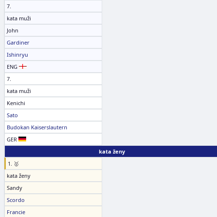
7.
kata muži
John
Gardiner
Ishinryu
ENG
7.
kata muži
Kenichi
Sato
Budokan Kaiserslautern
GER
kata ženy
1. 🥇
kata ženy
Sandy
Scordo
Francie