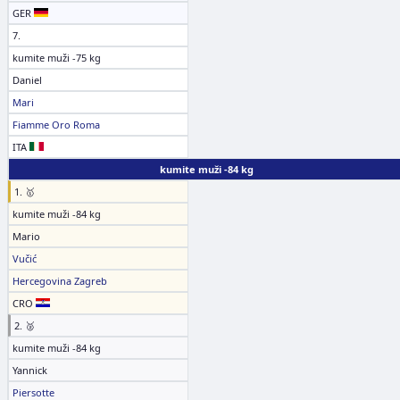
GER
7.
kumite muži -75 kg
Daniel
Mari
Fiamme Oro Roma
ITA
kumite muži -84 kg
1. 🥇
kumite muži -84 kg
Mario
Vučić
Hercegovina Zagreb
CRO
2. 🥈
kumite muži -84 kg
Yannick
Piersotte