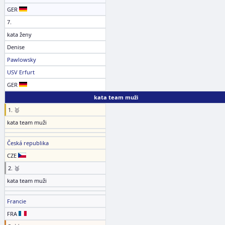
GER
7.
kata ženy
Denise
Pawlowsky
USV Erfurt
GER
kata team muži
1. 🥇
kata team muži
Česká republika
CZE
2. 🥈
kata team muži
Francie
FRA