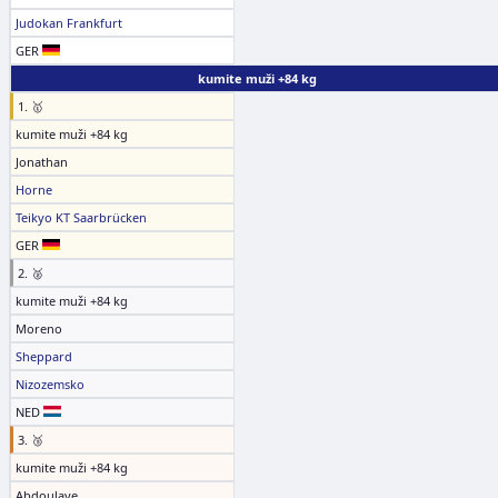
Judokan Frankfurt
GER
kumite muži +84 kg
1. 🥇
kumite muži +84 kg
Jonathan
Horne
Teikyo KT Saarbrücken
GER
2. 🥈
kumite muži +84 kg
Moreno
Sheppard
Nizozemsko
NED
3. 🥉
kumite muži +84 kg
Abdoulaye