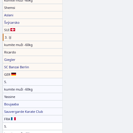
kumite muži -60kg
Shemsi
Aslani
Švýcarsko
SUI
3. 🥉
kumite muži -60kg
Ricardo
Giegler
SC Banzai Berlin
GER
5.
kumite muži -60kg
Yassine
Boujaaba
Sauvergarde Karate Club
FRA
5.