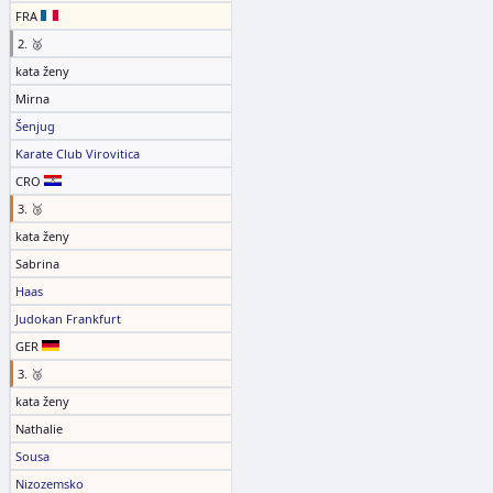
FRA
2. 🥈
kata ženy
Mirna
Šenjug
Karate Club Virovitica
CRO
3. 🥉
kata ženy
Sabrina
Haas
Judokan Frankfurt
GER
3. 🥉
kata ženy
Nathalie
Sousa
Nizozemsko