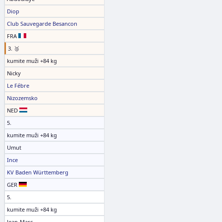
Diop
Club Sauvegarde Besancon
FRA
3. 🥉
kumite muži +84 kg
Nicky
Le Fébre
Nizozemsko
NED
5.
kumite muži +84 kg
Umut
Ince
KV Baden Württemberg
GER
5.
kumite muži +84 kg
Jean-Marc