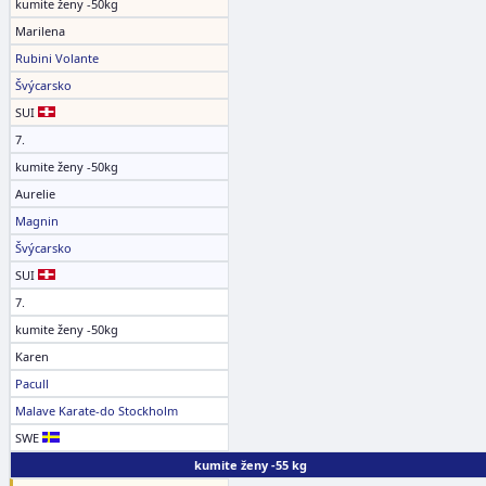
kumite ženy -50kg
Marilena
Rubini Volante
Švýcarsko
SUI
7.
kumite ženy -50kg
Aurelie
Magnin
Švýcarsko
SUI
7.
kumite ženy -50kg
Karen
Pacull
Malave Karate-do Stockholm
SWE
kumite ženy -55 kg