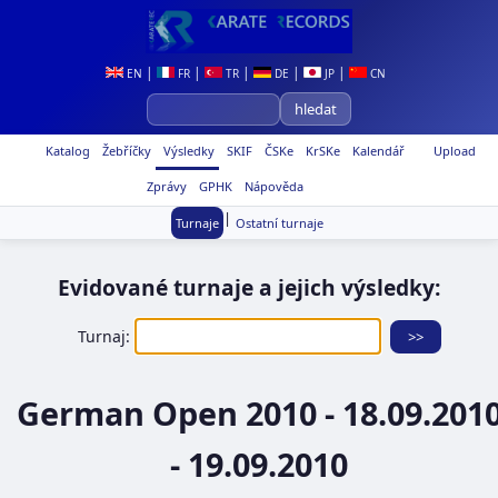
|
|
|
|
|
EN
FR
TR
DE
JP
CN
Katalog
Žebříčky
Výsledky
SKIF
ČSKe
KrSKe
Kalendář
Upload
Zprávy
GPHK
Nápověda
|
Turnaje
Ostatní turnaje
Evidované turnaje a jejich výsledky:
Turnaj:
German Open 2010 - 18.09.201
- 19.09.2010