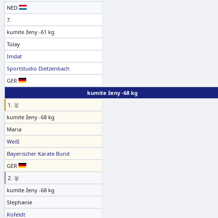
NED
7.
kumite ženy -61 kg
Tülay
Imdat
Sportstudio Dietzenbach
GER
kumite ženy -68 kg
1. 🥇
kumite ženy -68 kg
Maria
Weiß
Bayerischer Karate Bund
GER
2. 🥈
kumite ženy -68 kg
Stephanie
Kofeldt