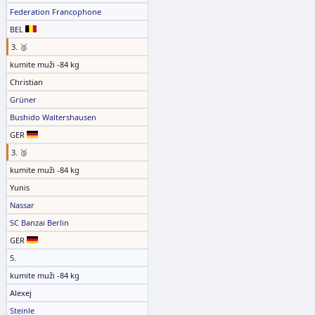
Federation Francophone
BEL
3. 🥉
kumite muži -84 kg
Christian
Grüner
Bushido Waltershausen
GER
3. 🥉
kumite muži -84 kg
Yunis
Nassar
SC Banzai Berlin
GER
5.
kumite muži -84 kg
Alexej
Steinle