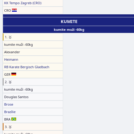
KK Tempo Zagreb (CRO)
CRO
KUMITE
kumite muži -60kg
1. 🥇
kumite muži -60kg
Alexander
Heimann
RB Karate Bergisch Gladbach
GER
2. 🥈
kumite muži -60kg
Douglas Santos
Brose
Brazílie
BRA
3. 🥉