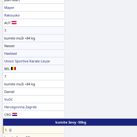
Mayer
Rakousko
AUT
7.
kumite muži +84 kg
Nasser
Haddad
Union Sportive Karate Leuze
BEL
7.
kumite muži +84 kg
Daniel
Vučić
Hercegovina Zagreb
CRO
kumite ženy -50kg
1. 🥇