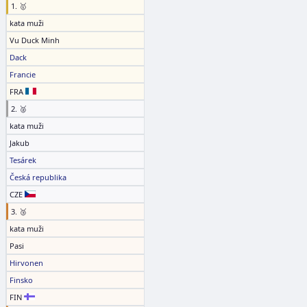
1. 🥇
kata muži
Vu Duck Minh
Dack
Francie
FRA
2. 🥈
kata muži
Jakub
Tesárek
Česká republika
CZE
3. 🥉
kata muži
Pasi
Hirvonen
Finsko
FIN