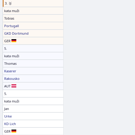
3. 🥉
kata muži
Tobias
Portugall
GKD Dortmund
GER
5.
kata muži
Thomas
Kaserer
Rakousko
AUT
5.
kata muži
Jan
Urke
KD Lich
GER