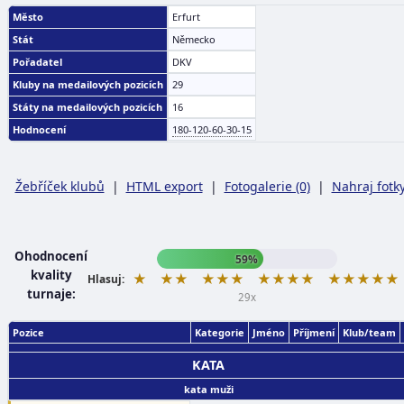
Město
Erfurt
Stát
Německo
Pořadatel
DKV
Kluby na medailových pozicích
29
Státy na medailových pozicích
16
Hodnocení
180-120-60-30-15
Žebříček klubů
|
HTML export
|
Fotogalerie (0)
|
Nahraj fotk
Ohodnocení
59%
kvality
★
★★
★★★
★★★★
★★★★★
Hlasuj:
turnaje:
29x
Pozice
Kategorie
Jméno
Příjmení
Klub/team
KATA
kata muži