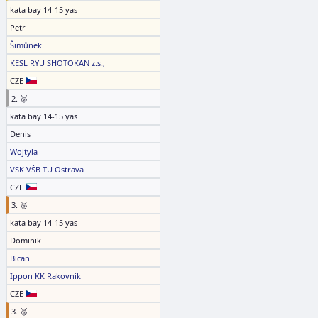
kata bay 14-15 yas
Petr
Šimůnek
KESL RYU SHOTOKAN z.s.,
CZE
2. 🥈
kata bay 14-15 yas
Denis
Wojtyla
VSK VŠB TU Ostrava
CZE
3. 🥉
kata bay 14-15 yas
Dominik
Bican
Ippon KK Rakovník
CZE
3. 🥉