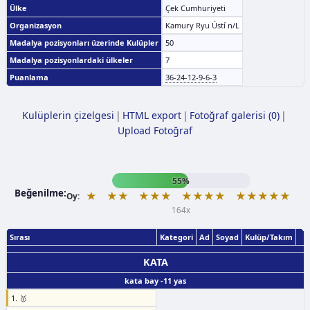
Ülke
Çek Cumhuriyeti
Organizasyon
Kamury Ryu Ústí n/L
Madalya pozisyonları üzerinde Kulüpler
50
Madalya pozisyonlardaki ülkeler
7
Puanlama
36-24-12-9-6-3
Kulüplerin çizelgesi
|
HTML export
|
Fotoğraf galerisi (0)
|
Upload Fotoğraf
55%
Beğenilme:
★
★★
★★★
★★★★
★★★★★
Oy:
164x
Sırası
Kategori
Ad
Soyad
Kulüp/Takım
KATA
kata bay -11 yas
1. 🥇