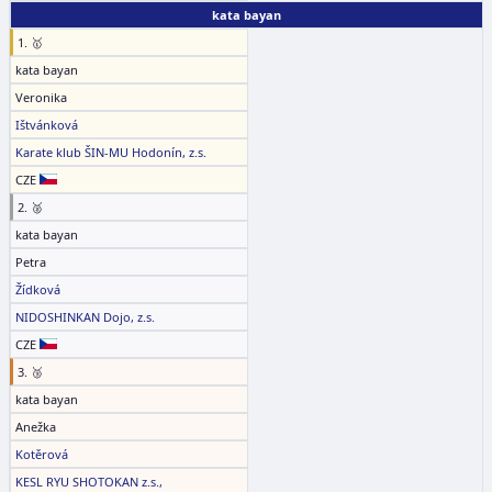
kata bayan
1. 🥇
kata bayan
Veronika
Ištvánková
Karate klub ŠIN-MU Hodonín, z.s.
CZE
2. 🥈
kata bayan
Petra
Žídková
NIDOSHINKAN Dojo, z.s.
CZE
3. 🥉
kata bayan
Anežka
Kotěrová
KESL RYU SHOTOKAN z.s.,