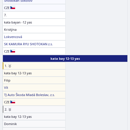
Shodokan Sokolov
CZE
7.
kata bayan -12 yas
Kristýna
Lokvencová
SK KAMURA RYU SHOTOKAN z.s.
CZE
kata bay 12-13 yas
1. 🥇
kata bay 12-13 yas
Filip
Vít
TJ Auto Škoda Mladá Boleslav, z.s.
CZE
2. 🥈
kata bay 12-13 yas
Dominik