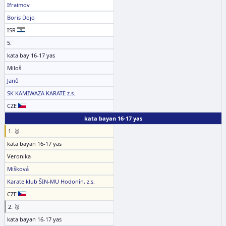
Ifraimov
Boris Dojo
ISR
5.
kata bay 16-17 yas
Miloš
Janů
SK KAMIWAZA KARATE z.s.
CZE
kata bayan 16-17 yas
1. 🥇
kata bayan 16-17 yas
Veronika
Mišková
Karate klub ŠIN-MU Hodonín, z.s.
CZE
2. 🥈
kata bayan 16-17 yas