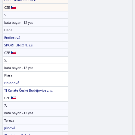
CZE
5.
kata bayan -12 yas
Hana
Endlerová
SPORT UNION, z.s.
CZE
5.
kata bayan -12 yas
Klára
Halodová
TJ Karate České Budějovice z. s.
CZE
7.
kata bayan -12 yas
Tereza
Jůnová