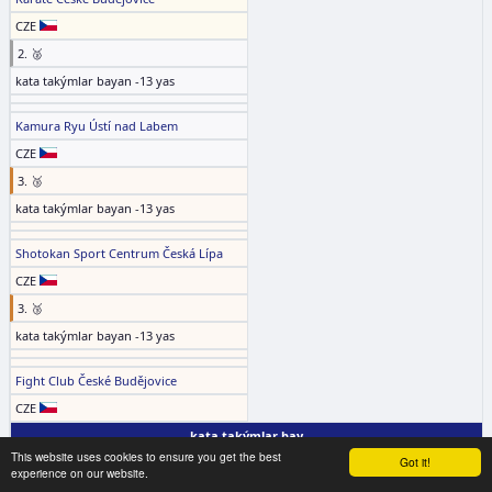
CZE
2. 🥈
kata takýmlar bayan -13 yas
Kamura Ryu Ústí nad Labem
CZE
3. 🥉
kata takýmlar bayan -13 yas
Shotokan Sport Centrum Česká Lípa
CZE
3. 🥉
kata takýmlar bayan -13 yas
Fight Club České Budějovice
CZE
kata takýmlar bay
This website uses cookies to ensure you get the best
Got it!
1. 🥇
experience on our website.
kata takýmlar bay