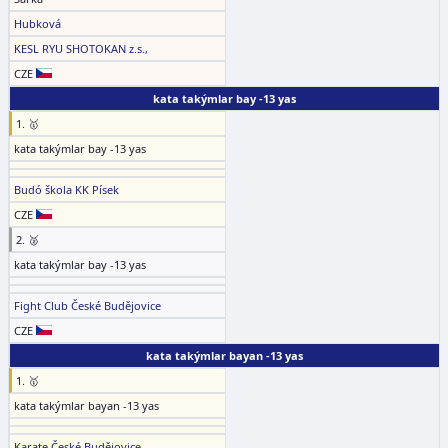
Hubková
KESL RYU SHOTOKAN z.s.,
CZE
kata takýmlar bay -13 yas
1. 🥇
kata takýmlar bay -13 yas
Budó škola KK Písek
CZE
2. 🥈
kata takýmlar bay -13 yas
Fight Club České Budějovice
CZE
kata takýmlar bayan -13 yas
1. 🥇
kata takýmlar bayan -13 yas
Karate České Budějovice