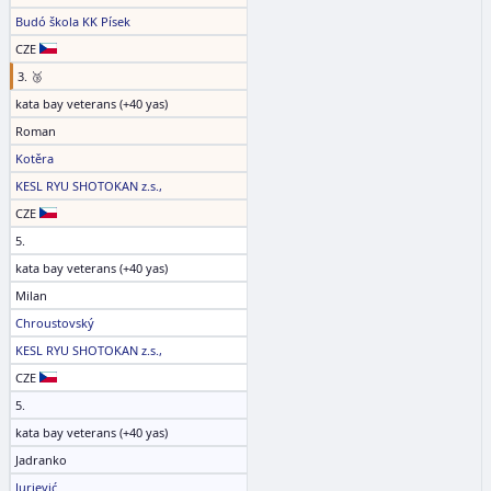
Budó škola KK Písek
CZE
3. 🥉
kata bay veterans (+40 yas)
Roman
Kotěra
KESL RYU SHOTOKAN z.s.,
CZE
5.
kata bay veterans (+40 yas)
Milan
Chroustovský
KESL RYU SHOTOKAN z.s.,
CZE
5.
kata bay veterans (+40 yas)
Jadranko
Jurjević