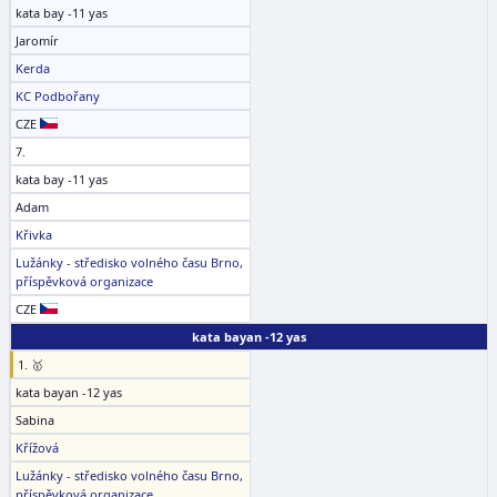
kata bay -11 yas
Jaromír
Kerda
KC Podbořany
CZE
7.
kata bay -11 yas
Adam
Křivka
Lužánky - středisko volného času Brno,
příspěvková organizace
CZE
kata bayan -12 yas
1. 🥇
kata bayan -12 yas
Sabina
Křížová
Lužánky - středisko volného času Brno,
příspěvková organizace