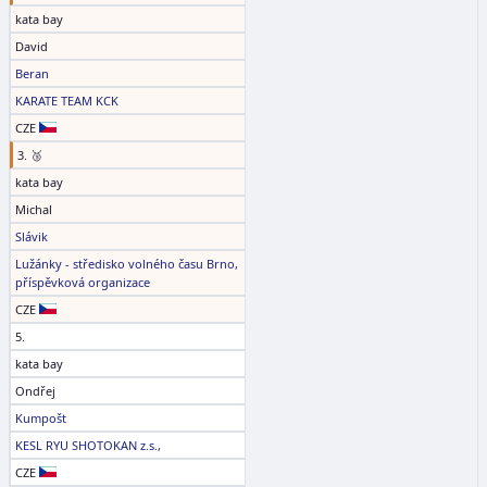
kata bay
David
Beran
KARATE TEAM KCK
CZE
3. 🥉
kata bay
Michal
Slávik
Lužánky - středisko volného času Brno,
příspěvková organizace
CZE
5.
kata bay
Ondřej
Kumpošt
KESL RYU SHOTOKAN z.s.,
CZE