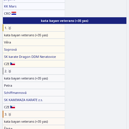
KK Mars
CRO
kata bayan veterans (+35 yas)
1. 🥇
kata bayan veterans (+35 yas)
Věra
Soprová
SK karate Dragon DDM Neratovice
CZE
2. 🥈
kata bayan veterans (+35 yas)
Petra
Schiffmannová
SK KAMIWAZA KARATE z.s.
CZE
3. 🥉
kata bayan veterans (+35 yas)
Šárka