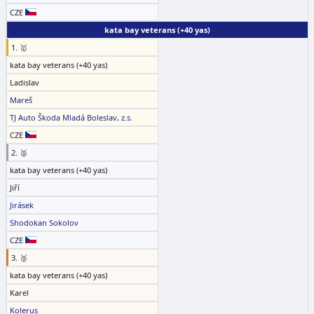
CZE
kata bay veterans (+40 yas)
1. 🥇
kata bay veterans (+40 yas)
Ladislav
Mareš
TJ Auto Škoda Mladá Boleslav, z.s.
CZE
2. 🥈
kata bay veterans (+40 yas)
Jiří
Jirásek
Shodokan Sokolov
CZE
3. 🥉
kata bay veterans (+40 yas)
Karel
Kolerus