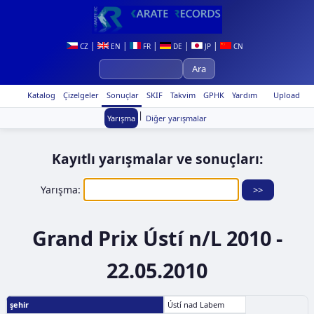
|
|
|
|
|
CZ
EN
FR
DE
JP
CN
Katalog
Çizelgeler
Sonuçlar
SKIF
Takvim
GPHK
Yardım
Upload
|
Yarışma
Diğer yarışmalar
Kayıtlı yarışmalar ve sonuçları:
Yarışma:
Grand Prix Ústí n/L 2010 -
22.05.2010
şehir
Ústí nad Labem