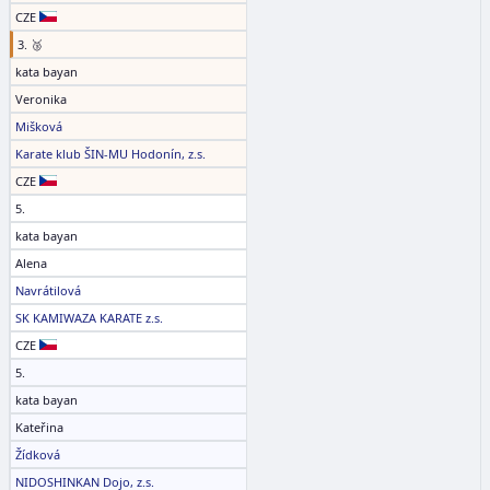
CZE
3. 🥉
kata bayan
Veronika
Mišková
Karate klub ŠIN-MU Hodonín, z.s.
CZE
5.
kata bayan
Alena
Navrátilová
SK KAMIWAZA KARATE z.s.
CZE
5.
kata bayan
Kateřina
Žídková
NIDOSHINKAN Dojo, z.s.