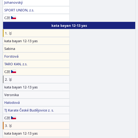
Johanovský
SPORT UNION, z.s.
CZE
kata bayan 12-13 yas
1. 🥇
kata bayan 12-13 yas
Sabina
Forstová
TARO KAN, z.s.
CZE
2. 🥈
kata bayan 12-13 yas
Veronika
Halodová
TJ Karate České Budějovice z. s.
CZE
3. 🥉
kata bayan 12-13 yas