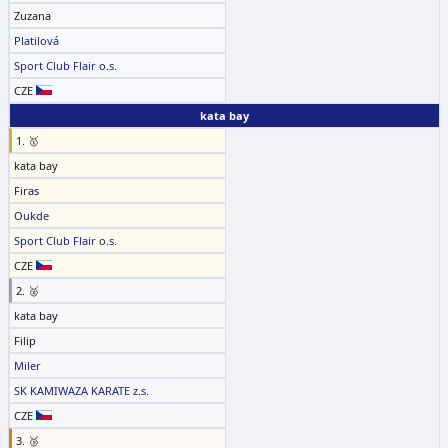
Zuzana
Platilová
Sport Club Flair o.s.
CZE
kata bay
1. 🥇
kata bay
Firas
Oukde
Sport Club Flair o.s.
CZE
2. 🥈
kata bay
Filip
Miler
SK KAMIWAZA KARATE z.s.
CZE
3. 🥉