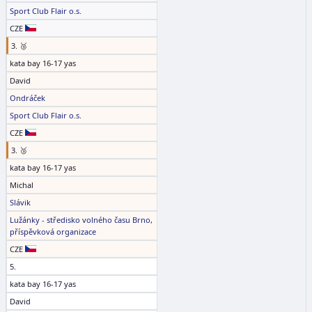
Sport Club Flair o.s.
CZE
3. 🥉
kata bay 16-17 yas
David
Ondráček
Sport Club Flair o.s.
CZE
3. 🥉
kata bay 16-17 yas
Michal
Slávik
Lužánky - středisko volného času Brno,
příspěvková organizace
CZE
5.
kata bay 16-17 yas
David