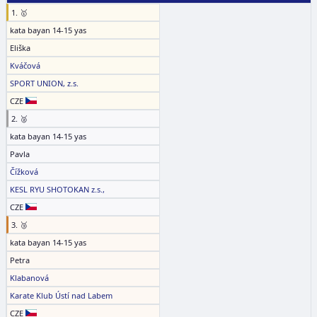
1. 🥇
kata bayan 14-15 yas
Eliška
Kváčová
SPORT UNION, z.s.
CZE
2. 🥈
kata bayan 14-15 yas
Pavla
Čížková
KESL RYU SHOTOKAN z.s.,
CZE
3. 🥉
kata bayan 14-15 yas
Petra
Klabanová
Karate Klub Ústí nad Labem
CZE