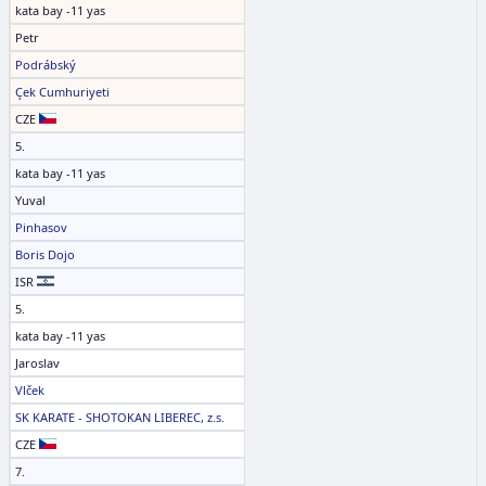
kata bay -11 yas
Petr
Podrábský
Çek Cumhuriyeti
CZE
5.
kata bay -11 yas
Yuval
Pinhasov
Boris Dojo
ISR
5.
kata bay -11 yas
Jaroslav
Vlček
SK KARATE - SHOTOKAN LIBEREC, z.s.
CZE
7.