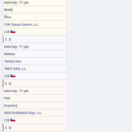
kata bay -11 yas
Matěj
Říha
USK Slavia Liberec, z.s.
CZE
2. 🥈
kata bay -11 yas
Matteo
Tamborlani
TARO KAN, z.s.
CZE
3. 🥉
kata bay -11 yas
Petr
Kopečný
NIDOSHINKAN Dojo, z.s.
CZE
3. 🥉