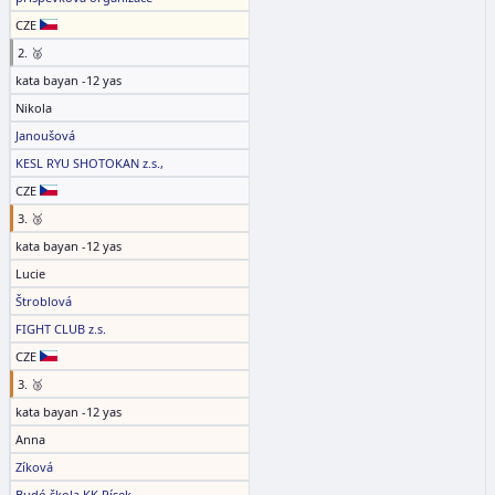
CZE
2. 🥈
kata bayan -12 yas
Nikola
Janoušová
KESL RYU SHOTOKAN z.s.,
CZE
3. 🥉
kata bayan -12 yas
Lucie
Štroblová
FIGHT CLUB z.s.
CZE
3. 🥉
kata bayan -12 yas
Anna
Zíková
Budó škola KK Písek