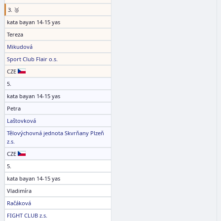
3. 🥉
kata bayan 14-15 yas
Tereza
Mikudová
Sport Club Flair o.s.
CZE
5.
kata bayan 14-15 yas
Petra
Laštovková
Tělovýchovná jednota Skvrňany Plzeň
z.s.
CZE
5.
kata bayan 14-15 yas
Vladimíra
Račáková
FIGHT CLUB z.s.