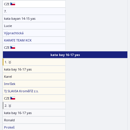
CZE
7.
kata bayan 14-15 yas
Lucie
Výprachtická
KARATE TEAM KCK
CZE
kata bay 16-17 yas
1. 🥇
kata bay 16-17 yas
Karel
Imríšek
TJ SLAVIA Kroměříž z.s.
CZE
2. 🥈
kata bay 16-17 yas
Ronald
Prokeš