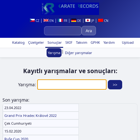
|
|
|
|
|
CZ
EN
FR
DE
JP
CN
Katalog
Çizelgeler
Sonuçlar
SKIF
Takvim
GPHK
Yardım
Upload
|
Yarışma
Diğer yarışmalar
Kayıtlı yarışmalar ve sonuçları:
Yarışma:
Son yarışma:
23.04.2022
Grand Prix Hradec Králové 2022
Çek Cumhuriyeti
15.02.2020
Ruše Cup 2020