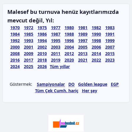
Malesef bu turnuva henüz kayıtlarımızda
mevcut değil, Yıl:
1970
1972
1975
1977
1980
1981
1982
1983
1984
1985
1986
1987
1988
1989
1990
1991
1992
1993
1994
1995
1996
1997
1998
1999
2000
2001
2002
2003
2004
2005
2006
2007
2008
2009
2010
2011
2012
2013
2014
2015
2016
2017
2018
2019
2020
2021
2022
2023
2024
2025
2026
Tüm yıllar
Göstermek:
Şampiyonalar
DO
Golden league
EGP
Tüm Çek Cumh. hariç
Her şey