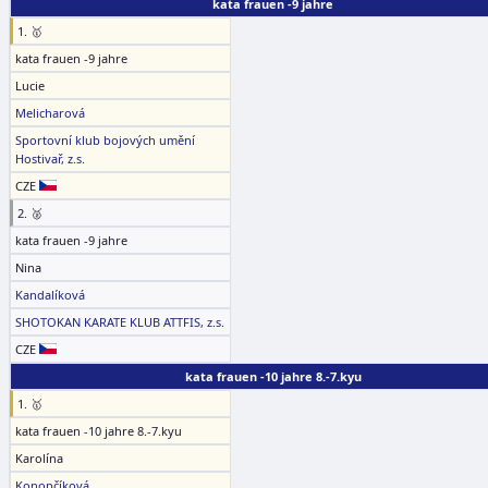
kata frauen -9 jahre
1. 🥇
kata frauen -9 jahre
Lucie
Melicharová
Sportovní klub bojových umění
Hostivař, z.s.
CZE
2. 🥈
kata frauen -9 jahre
Nina
Kandalíková
SHOTOKAN KARATE KLUB ATTFIS, z.s.
CZE
kata frauen -10 jahre 8.-7.kyu
1. 🥇
kata frauen -10 jahre 8.-7.kyu
Karolína
Konopčíková