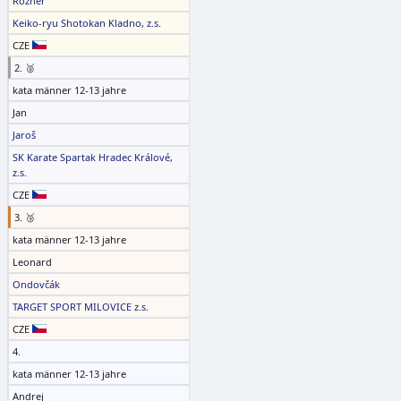
Rozner
Keiko-ryu Shotokan Kladno, z.s.
CZE
2. 🥈
kata männer 12-13 jahre
Jan
Jaroš
SK Karate Spartak Hradec Králové,
z.s.
CZE
3. 🥉
kata männer 12-13 jahre
Leonard
Ondovčák
TARGET SPORT MILOVICE z.s.
CZE
4.
kata männer 12-13 jahre
Andrej