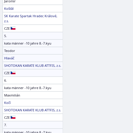
Jaromír
Košťál
SK Karate Spartak Hradec Králové,
z.s.
CZE
5.
kata männer -10 jahre 8.-7.kyu
Teodor
Hlaváč
SHOTOKAN KARATE KLUB ATTFIS, z.s.
CZE
6.
kata männer -10 jahre 8.-7.kyu
Maxmilián
Kočí
SHOTOKAN KARATE KLUB ATTFIS, z.s.
CZE
7.
kata männer -10 jahre 8.-7.kyu