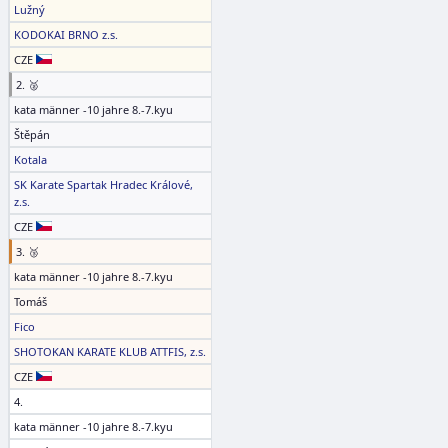
Lužný
KODOKAI BRNO z.s.
CZE
2. 🥈
kata männer -10 jahre 8.-7.kyu
Štěpán
Kotala
SK Karate Spartak Hradec Králové,
z.s.
CZE
3. 🥉
kata männer -10 jahre 8.-7.kyu
Tomáš
Fico
SHOTOKAN KARATE KLUB ATTFIS, z.s.
CZE
4.
kata männer -10 jahre 8.-7.kyu