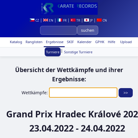
|
|
|
|
|
CZ
EN
FR
TR
JP
CN
Katalog
Ranglisten
Ergebnisse
SKIF
Kalender
GPHK
Hilfe
Upload
|
Turniere
Sonstige Turniere
Übersicht der Wettkämpfe und ihrer
Ergebnisse:
Wettkämpfe:
Grand Prix Hradec Králové 202
23.04.2022 - 24.04.2022