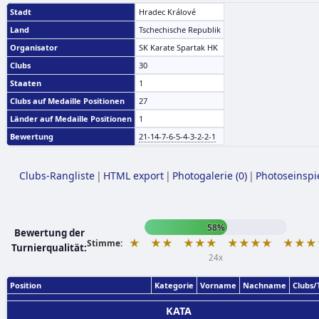
Stadt
Hradec Králové
Land
Tschechische Republik
Organisator
SK Karate Spartak HK
Clubs
30
Staaten
1
Clubs auf Medaille Positionen
27
Länder auf Medaille Positionen
1
Bewertung
21-14-7-6-5-4-3-2-2-1
Clubs-Rangliste
|
HTML export
|
Photogalerie (0)
|
Photoseinspi
58%
Bewertung der
★
★★
★★★
★★★★
★★★
Stimme:
Turnierqualität:
24x
Position
Kategorie
Vorname
Nachname
Clubs
KATA