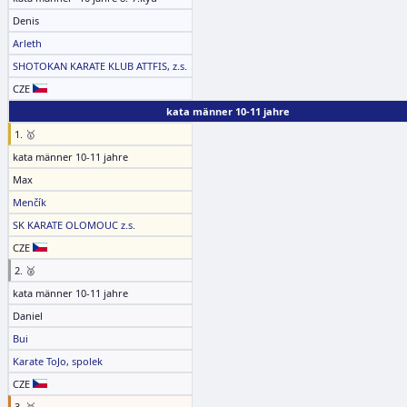
Denis
Arleth
SHOTOKAN KARATE KLUB ATTFIS, z.s.
CZE
kata männer 10-11 jahre
1. 🥇
kata männer 10-11 jahre
Max
Menčík
SK KARATE OLOMOUC z.s.
CZE
2. 🥈
kata männer 10-11 jahre
Daniel
Bui
Karate ToJo, spolek
CZE
3. 🥉