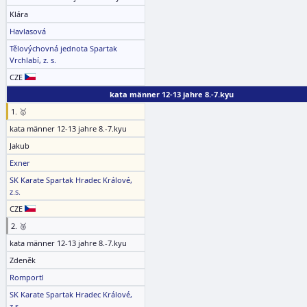
Klára
Havlasová
Tělovýchovná jednota Spartak
Vrchlabí, z. s.
CZE
kata männer 12-13 jahre 8.-7.kyu
1. 🥇
kata männer 12-13 jahre 8.-7.kyu
Jakub
Exner
SK Karate Spartak Hradec Králové,
z.s.
CZE
2. 🥈
kata männer 12-13 jahre 8.-7.kyu
Zdeněk
Romportl
SK Karate Spartak Hradec Králové,
z.s.