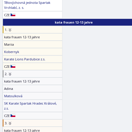
Tělovýchovná jednota Spartak
Vrchlabí, z. s.
CZE
kata frauen 12-13 jahre
1. 🥇
kata frauen 12-13 jahre
Mariia
Kobernyk
Karate Lions Pardubice z.s.
CZE
2. 🥈
kata frauen 12-13 jahre
Adina
Matoulková
SK Karate Spartak Hradec Králové,
z.s.
CZE
3. 🥉
kata frauen 12-13 jahre