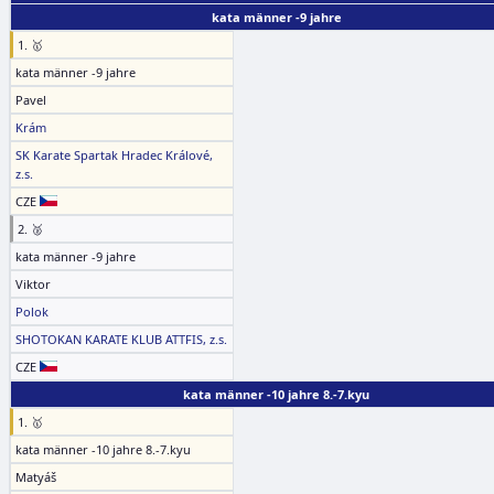
kata männer -9 jahre
1. 🥇
kata männer -9 jahre
Pavel
Krám
SK Karate Spartak Hradec Králové,
z.s.
CZE
2. 🥈
kata männer -9 jahre
Viktor
Polok
SHOTOKAN KARATE KLUB ATTFIS, z.s.
CZE
kata männer -10 jahre 8.-7.kyu
1. 🥇
kata männer -10 jahre 8.-7.kyu
Matyáš