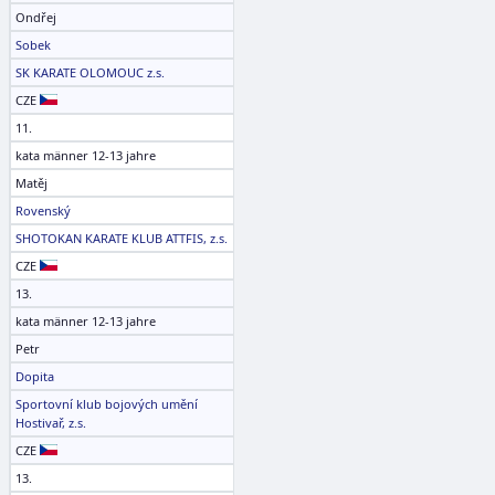
Ondřej
Sobek
SK KARATE OLOMOUC z.s.
CZE
11.
kata männer 12-13 jahre
Matěj
Rovenský
SHOTOKAN KARATE KLUB ATTFIS, z.s.
CZE
13.
kata männer 12-13 jahre
Petr
Dopita
Sportovní klub bojových umění
Hostivař, z.s.
CZE
13.