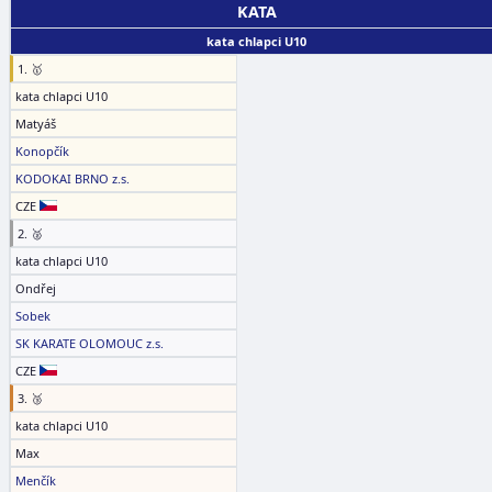
KATA
kata chlapci U10
1. 🥇
kata chlapci U10
Matyáš
Konopčík
KODOKAI BRNO z.s.
CZE
2. 🥈
kata chlapci U10
Ondřej
Sobek
SK KARATE OLOMOUC z.s.
CZE
3. 🥉
kata chlapci U10
Max
Menčík