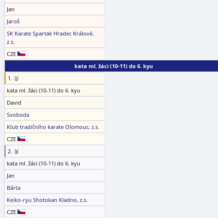
Jan
Jaroš
SK Karate Spartak Hradec Králové,
z.s.
CZE
kata ml. žáci (10-11) do 6. kyu
1. 🥇
kata ml. žáci (10-11) do 6. kyu
David
Svoboda
Klub tradičního karate Olomouc, z.s.
CZE
2. 🥈
kata ml. žáci (10-11) do 6. kyu
Jan
Bárta
Keiko-ryu Shotokan Kladno, z.s.
CZE