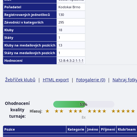
Pořadatel
Kodokai Brno
Registrovaných jednotlivců
130
Závodníci v kategoriích
295
Kluby
18
Státy
1
Kluby na medailových pozicích
13
Státy na medailových pozicích
1
Hodnocení
12-8-4-3-2-1-1-1
Žebříček klubů
|
HTML export
|
Fotogalerie (0)
|
Nahraj fotk
Ohodnocení
53%
kvality
★
★★
★★★
★★★★
★★★★★
Hlasuj:
turnaje:
8x
Pozice
Kategorie
Jméno
Příjmení
Klub/team