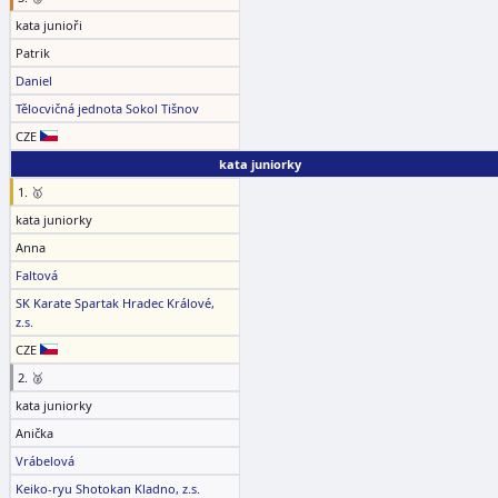
kata junioři
Patrik
Daniel
Tělocvičná jednota Sokol Tišnov
CZE
kata juniorky
1. 🥇
kata juniorky
Anna
Faltová
SK Karate Spartak Hradec Králové,
z.s.
CZE
2. 🥈
kata juniorky
Anička
Vrábelová
Keiko-ryu Shotokan Kladno, z.s.