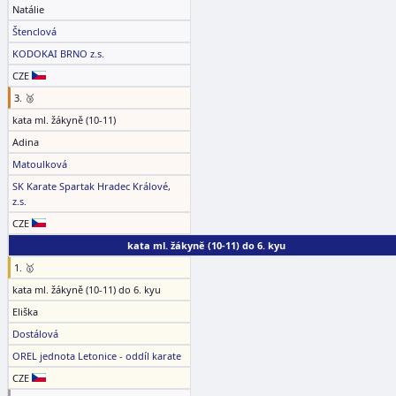
Natálie
Štenclová
KODOKAI BRNO z.s.
CZE
3. 🥉
kata ml. žákyně (10-11)
Adina
Matoulková
SK Karate Spartak Hradec Králové,
z.s.
CZE
kata ml. žákyně (10-11) do 6. kyu
1. 🥇
kata ml. žákyně (10-11) do 6. kyu
Eliška
Dostálová
OREL jednota Letonice - oddíl karate
CZE