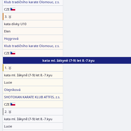
Klub tradičního karate Olomouc, z.s.
CZE
3. 🥉
kata dívky U10
Elen
Hojgrová
Klub tradičního karate Olomouc, z.s.
CZE
kata ml. žákyně (7-9) let 8.-7.kyu
1. 🥇
kata ml. žákyně (7-9) let 8.-7.kyu
Lucie
Olejníková
SHOTOKAN KARATE KLUB ATTFIS, z.s.
CZE
2. 🥈
kata ml. žákyně (7-9) let 8.-7.kyu
Lucie