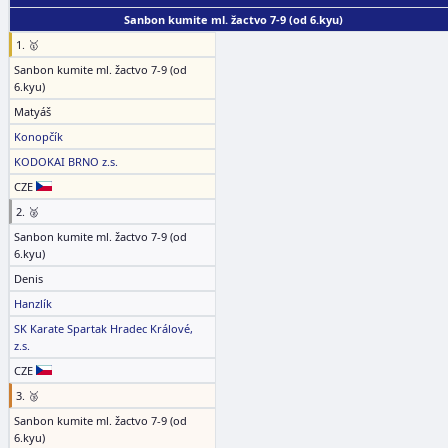
Sanbon kumite ml. žactvo 7-9 (od 6.kyu)
1. 🥇
Sanbon kumite ml. žactvo 7-9 (od
6.kyu)
Matyáš
Konopčík
KODOKAI BRNO z.s.
CZE
2. 🥈
Sanbon kumite ml. žactvo 7-9 (od
6.kyu)
Denis
Hanzlík
SK Karate Spartak Hradec Králové,
z.s.
CZE
3. 🥉
Sanbon kumite ml. žactvo 7-9 (od
6.kyu)