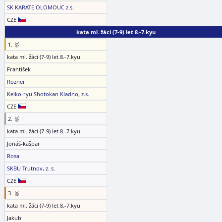
SK KARATE OLOMOUC z.s.
CZE
kata ml. žáci (7-9) let 8.-7.kyu
1. 🥇
kata ml. žáci (7-9) let 8.-7.kyu
František
Rozner
Keiko-ryu Shotokan Kladno, z.s.
CZE
2. 🥈
kata ml. žáci (7-9) let 8.-7.kyu
Jonáš-kašpar
Rosa
SKBU Trutnov, z. s.
CZE
3. 🥉
kata ml. žáci (7-9) let 8.-7.kyu
Jakub