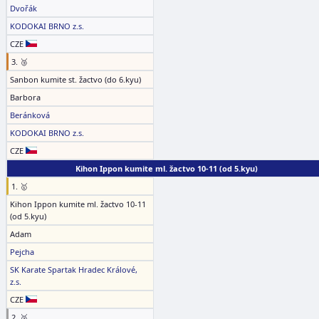
Dvořák
KODOKAI BRNO z.s.
CZE
3. 🥉
Sanbon kumite st. žactvo (do 6.kyu)
Barbora
Beránková
KODOKAI BRNO z.s.
CZE
Kihon Ippon kumite ml. žactvo 10-11 (od 5.kyu)
1. 🥇
Kihon Ippon kumite ml. žactvo 10-11
(od 5.kyu)
Adam
Pejcha
SK Karate Spartak Hradec Králové,
z.s.
CZE
2. 🥈