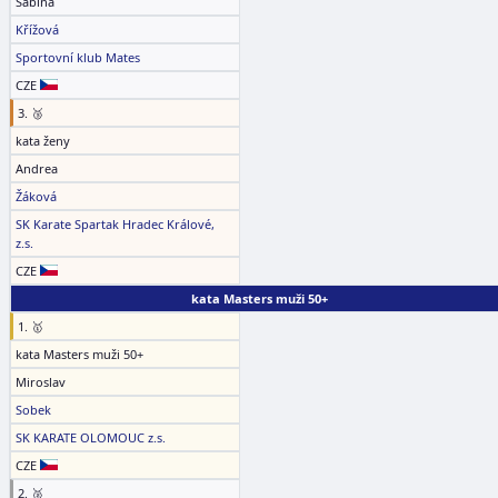
Sabina
Křížová
Sportovní klub Mates
CZE
3. 🥉
kata ženy
Andrea
Žáková
SK Karate Spartak Hradec Králové,
z.s.
CZE
kata Masters muži 50+
1. 🥇
kata Masters muži 50+
Miroslav
Sobek
SK KARATE OLOMOUC z.s.
CZE
2. 🥈