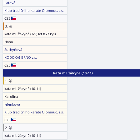
Latová
Klub tradičního karate Olomouc, z.s.
CZE
3. 🥉
kata ml. žákyně (7-9) let 8.-7.kyu
Hana
Suchyňová
KODOKAI BRNO z.s.
CZE
kata ml. žákyně (10-11)
1. 🥇
kata ml. žákyně (10-11)
Karolína
Jelénková
Klub tradičního karate Olomouc, z.s.
CZE
2. 🥈
kata ml. žákyně (10-11)