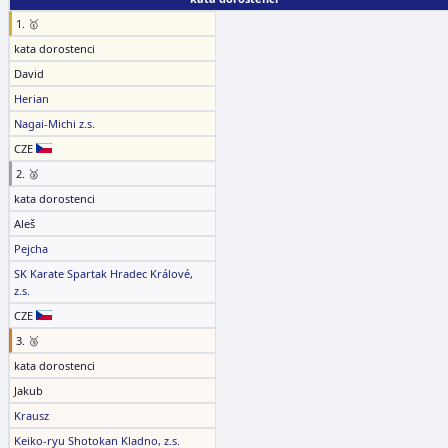
1. 🥇
kata dorostenci
David
Herian
Nagai-Michi z.s.
CZE
2. 🥈
kata dorostenci
Aleš
Pejcha
SK Karate Spartak Hradec Králové,
z.s.
CZE
3. 🥉
kata dorostenci
Jakub
Krausz
Keiko-ryu Shotokan Kladno, z.s.