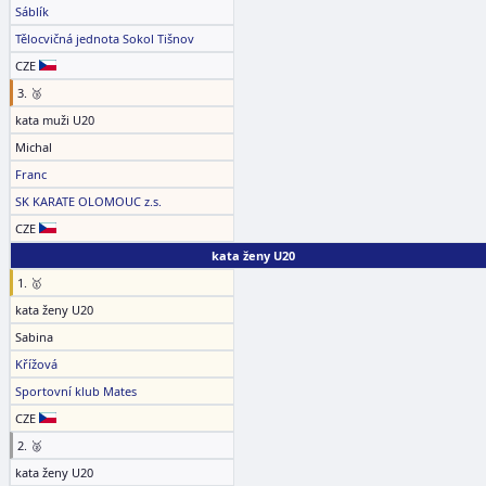
Sáblík
Tělocvičná jednota Sokol Tišnov
CZE
3. 🥉
kata muži U20
Michal
Franc
SK KARATE OLOMOUC z.s.
CZE
kata ženy U20
1. 🥇
kata ženy U20
Sabina
Křížová
Sportovní klub Mates
CZE
2. 🥈
kata ženy U20