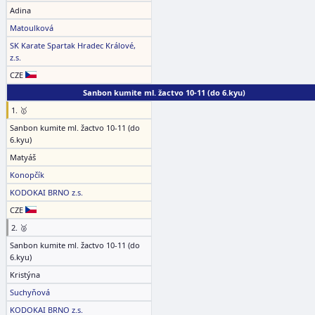
Adina
Matoulková
SK Karate Spartak Hradec Králové,
z.s.
CZE
Sanbon kumite ml. žactvo 10-11 (do 6.kyu)
1. 🥇
Sanbon kumite ml. žactvo 10-11 (do
6.kyu)
Matyáš
Konopčík
KODOKAI BRNO z.s.
CZE
2. 🥈
Sanbon kumite ml. žactvo 10-11 (do
6.kyu)
Kristýna
Suchyňová
KODOKAI BRNO z.s.