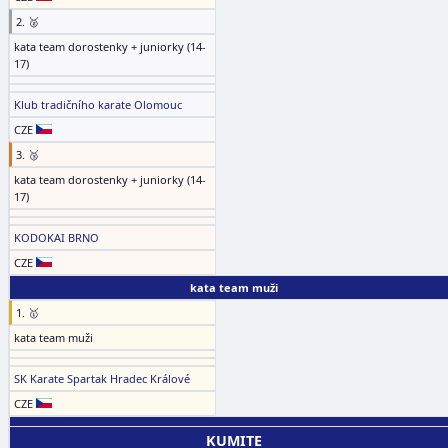
2. 🥈
kata team dorostenky + juniorky (14-
17)
Klub tradičního karate Olomouc
CZE
3. 🥉
kata team dorostenky + juniorky (14-
17)
KODOKAI BRNO
CZE
kata team muži
1. 🥇
kata team muži
SK Karate Spartak Hradec Králové
CZE
KUMITE