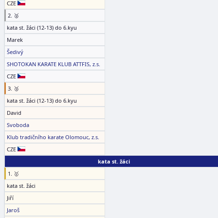
CZE
2. 🥈
kata st. žáci (12-13) do 6.kyu
Marek
Šedivý
SHOTOKAN KARATE KLUB ATTFIS, z.s.
CZE
3. 🥉
kata st. žáci (12-13) do 6.kyu
David
Svoboda
Klub tradičního karate Olomouc, z.s.
CZE
kata st. žáci
1. 🥇
kata st. žáci
Jiří
Jaroš