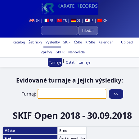
|
|
|
|
|
EN
FR
TR
DE
JP
CN
Katalog
Žebříčky
Výsledky
SKIF
ČSKe
KrSKe
Kalendář
Upload
Zprávy
GPHK
Nápověda
|
Turnaje
Ostatní turnaje
Evidované turnaje a jejich výsledky:
Turnaj:
SKIF Open 2018 - 30.09.2018
Město
Brno
Stát
Česká republika