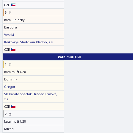
CZE
3. 🥉
kata juniorky
Barbora
Veselá
Keiko-ryu Shotokan Kladno, z.s.
CZE
kata muži U20
1. 🥇
kata muži U20
Dominik
Gregor
SK Karate Spartak Hradec Králové,
z.s.
CZE
2. 🥈
kata muži U20
Michal