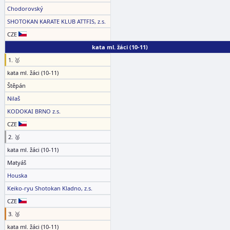
Chodorovský
SHOTOKAN KARATE KLUB ATTFIS, z.s.
CZE
kata ml. žáci (10-11)
1. 🥇
kata ml. žáci (10-11)
Štěpán
Nilaš
KODOKAI BRNO z.s.
CZE
2. 🥈
kata ml. žáci (10-11)
Matyáš
Houska
Keiko-ryu Shotokan Kladno, z.s.
CZE
3. 🥉
kata ml. žáci (10-11)