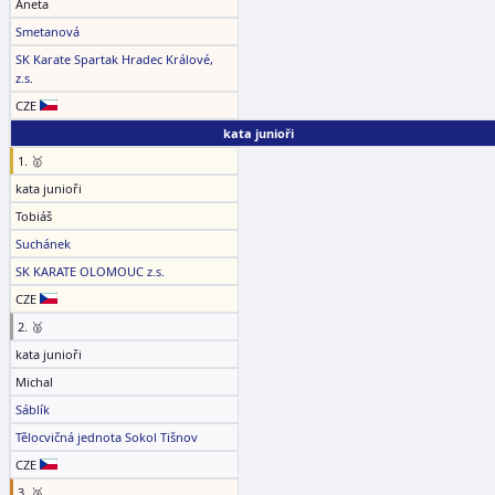
Aneta
Smetanová
SK Karate Spartak Hradec Králové,
z.s.
CZE
kata junioři
1. 🥇
kata junioři
Tobiáš
Suchánek
SK KARATE OLOMOUC z.s.
CZE
2. 🥈
kata junioři
Michal
Sáblík
Tělocvičná jednota Sokol Tišnov
CZE
3. 🥉