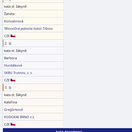
kata st. žákyně
Žaneta
Konvalinová
Tělocvičná jednota Sokol Tišnov
CZE
2. 🥈
kata st. žákyně
Barbora
Hurdálková
SKBU Trutnov, z. s.
CZE
3. 🥉
kata st. žákyně
Kateřina
Gregůrková
KODOKAI BRNO z.s.
CZE
kata dorostenci