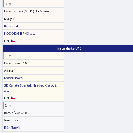
3. 🥉
kata ml. žáci (10-11) do 6. kyu
Matyáš
Konopčík
KODOKAI BRNO z.s.
CZE
kata dívky U10
1. 🥇
kata dívky U10
Adina
Matoulková
SK Karate Spartak Hradec Králové,
z.s.
CZE
2. 🥈
kata dívky U10
Veronika
Růžičková