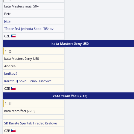
kata Masters muži 50+
Petr
Jůza
Tělocvičná jednota Sokol Tišnov
CZE
kata Masters ženy U50
1. 🥇
kata Masters ženy U50
Andrea
Janíková
Karate TJ Sokol Brno-Husovice
CZE
kata team žáci (7-13)
1. 🥇
kata team žáci (7-13)
SK Karate Spartak Hradec Králové
CZE