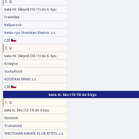
2. 🥈
kata ml. žákyně (10-11) do 6. kyu
Františka
Kašparová
Keiko-ryu Shotokan Kladno, z.s.
CZE
3. 🥉
kata ml. žákyně (10-11) do 6. kyu
Kristýna
Suchyňová
KODOKAI BRNO z.s.
CZE
kata st. žáci (12-13) do 6.kyu
1. 🥇
kata st. žáci (12-13) do 6.kyu
Dominik
Trubianský
SHOTOKAN KARATE KLUB ATTFIS, z.s.