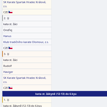
SK Karate Spartak Hradec Králové,
z.s.
CZE
2. 🥈
kata st. žáci
Ondřej
Hanus
Klub tradičního karate Olomouc, z.s.
CZE
3. 🥉
kata st. žáci
Rudolf
Haviger
SK Karate Spartak Hradec Králové,
z.s.
CZE
kata st. žákyně (12-13) do 6.kyu
1. 🥇
kata st. žákyně (12-13) do 6.kyu