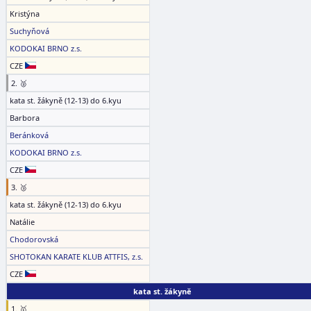
Kristýna
Suchyňová
KODOKAI BRNO z.s.
CZE
2. 🥈
kata st. žákyně (12-13) do 6.kyu
Barbora
Beránková
KODOKAI BRNO z.s.
CZE
3. 🥉
kata st. žákyně (12-13) do 6.kyu
Natálie
Chodorovská
SHOTOKAN KARATE KLUB ATTFIS, z.s.
CZE
kata st. žákyně
1. 🥇