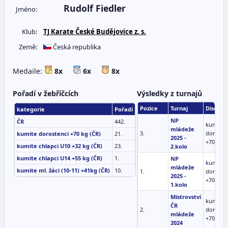
Rudolf Fiedler
Jméno:
Klub:
TJ Karate České Budějovice z. s.
Země:
Česká republika
Medaile:
8x
6x
8x
Pořadí v žebříčcích
Výsledky z turnajů
Pozice
Turnaj
Disciplí
kategorie
Pořadí
NP
ČR
442.
kumite
mládeže
3.
doroste
kumite dorostenci +70 kg (ČR)
21.
2025 -
+70 kg
kumite chlapci U10 +32 kg (ČR)
23.
2.kolo
kumite chlapci U14 +55 kg (ČR)
1.
NP
kumite
mládeže
kumite ml. žáci (10-11) +41kg (ČR)
10.
1.
doroste
2025 -
+70 kg
1.kolo
Mistrovství
kumite
ČR
2.
doroste
mládeže
+70 kg
2024