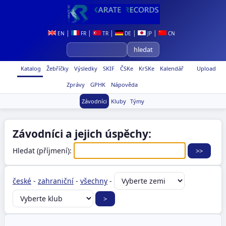
|
|
|
|
|
EN
FR
TR
DE
JP
CN
Katalog
Žebříčky
Výsledky
SKIF
ČSKe
KrSKe
Kalendář
Upload
Zprávy
GPHK
Nápověda
Závodníci
Kluby
Týmy
Závodníci a jejich úspěchy:
Hledat (příjmení):
české
-
zahraniční
-
všechny
-