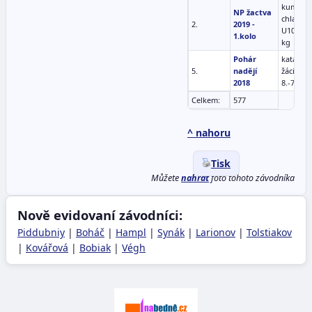
kumite
NP žactva
chlapci
2.
2019 -
U10 +32
1.kolo
kg
Pohár
kata ml.
5.
nadějí
žáci (7 le
2018
8.-7.kyu
Celkem:
577
^ nahoru
Tisk
Můžete
nahrát
foto tohoto závodníka
Nově evidovaní závodníci:
Piddubniy
|
Boháč
|
Hampl
|
Synák
|
Larionov
|
Tolstiakov
|
Kovářová
|
Bobiak
|
Végh