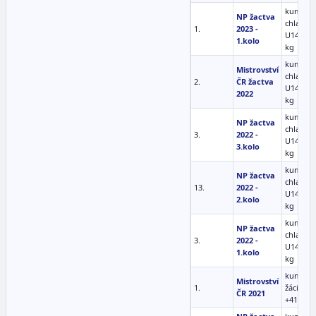
kumite
NP žactva
chlapci
1.
2023 -
U14 +55
1.kolo
kg
kumite
Mistrovství
chlapci
2.
ČR žactva
U14 +55
2022
kg
kumite
NP žactva
chlapci
3.
2022 -
U14 +55
3.kolo
kg
kumite
NP žactva
chlapci
13.
2022 -
U14 +55
2.kolo
kg
kumite
NP žactva
chlapci
3.
2022 -
U14 +55
1.kolo
kg
kumite m
Mistrovství
1.
žáci (10-
ČR 2021
+41kg