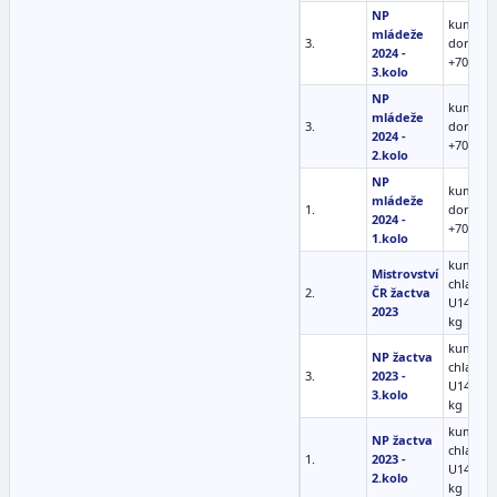
NP
kumite
mládeže
3.
doroste
2024 -
+70 kg
3.kolo
NP
kumite
mládeže
3.
doroste
2024 -
+70 kg
2.kolo
NP
kumite
mládeže
1.
doroste
2024 -
+70 kg
1.kolo
kumite
Mistrovství
chlapci
2.
ČR žactva
U14 +55
2023
kg
kumite
NP žactva
chlapci
3.
2023 -
U14 +55
3.kolo
kg
kumite
NP žactva
chlapci
1.
2023 -
U14 +55
2.kolo
kg