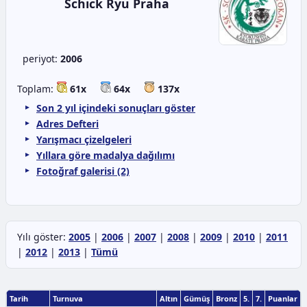
Schick Ryu Praha
periyot:
2006
Toplam:
61x
64x
137x
Son 2 yıl içindeki sonuçları göster
Adres Defteri
Yarışmacı çizelgeleri
Yıllara göre madalya dağılımı
Fotoğraf galerisi (2)
Yılı göster:
2005
|
2006
|
2007
|
2008
|
2009
|
2010
|
2011
|
2012
|
2013
|
Tümü
Tarih
Turnuva
Altın
Gümüş
Bronz
5.
7.
Puanlar