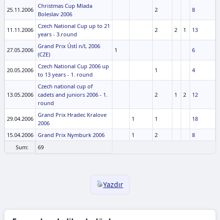
Christmas Cup Mlada
25.11.2006
2
8
Boleslav 2006
Czech National Cup up to 21
11.11.2006
2
2
1
13
years - 3.round
Grand Prix Ústí n/L 2006
27.05.2006
1
6
(CZE)
Czech National Cup 2006 up
20.05.2006
1
4
to 13 years - 1. round
Czech national cup of
13.05.2006
cadets and juniors 2006 - 1.
2
1
2
12
round
Grand Prix Hradec Kralove
29.04.2006
1
1
18
2006
15.04.2006
Grand Prix Nymburk 2006
1
2
8
Sum:
69
Yazdır