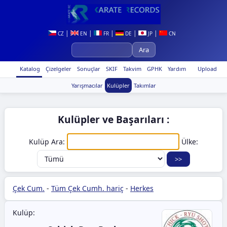
|
|
|
|
|
CZ
EN
FR
DE
JP
CN
Katalog
Çizelgeler
Sonuçlar
SKIF
Takvim
GPHK
Yardım
Upload
Yarışmacılar
Kulüpler
Takımlar
Kulüpler ve Başarıları :
Kulüp Ara:
Ülke:
Çek Cum.
-
Tüm Çek Cumh. hariç
-
Herkes
Kulüp: