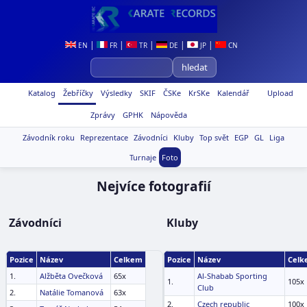
|
|
|
|
|
EN
FR
TR
DE
JP
CN
Katalog
Žebříčky
Výsledky
SKIF
ČSKe
KrSKe
Kalendář
Upload
Zprávy
GPHK
Nápověda
Závodník roku
Reprezentace
Závodníci
Kluby
Top svět
EGP
GL
Liga
Turnaje
Foto
Nejvíce fotografií
Závodníci
Kluby
Pozice
Název
Celkem
Pozice
Název
Celk
1.
Alžběta Ovečková
65x
Al-Shabab Sporting
1.
105x
Club
2.
Natálie Tomanová
63x
2.
Czech republic
100x