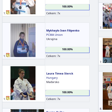
100.00%
1.
Celkem: 7x
7.
Mykhaylo Ivan Filipenko
PCMA Union
Ukrajina
100.00%
1.
Celkem: 7x
7.
Laura Timea Sterck
Hungary
Maďarsko
100.00%
1.
Celkem: 7x
8.