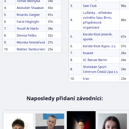
3.
Tomáš Nechyba
54x
3.
Saei Club
96x
4.
Abdullah Shaaban
43x
Lužánky - středisko
5.
Ricardo Giegler
41x
volného času Brno,
4.
86x
6.
Farid Haghighi
37x
příspěvková
organizace
7.
Yousif Al Harbi
34x
Karate Klub Jeseník,
8.
Denisa Peško
32x
5.
67x
spolek
9.
Monika Smolařová
27x
6.
Karate Klub Kyjov, z.s.
57x
10.
Matteo Tamborlani
23x
7.
Kuwait
26x
8.
SC Banzai Berlin
24x
Shotokan Sport
8.
24x
Centrum Česká Lípa z.s.
10.
Iran
23x
Naposledy přidaní závodníci: