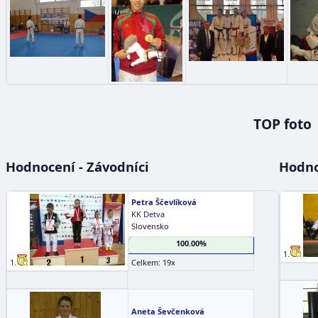
TOP foto
Hodnocení - Závodníci
Hodno
Petra Ščevlíková
KK Detva
Slovensko
100.00%
1.
1.
Celkem: 19x
Aneta Ševčenková