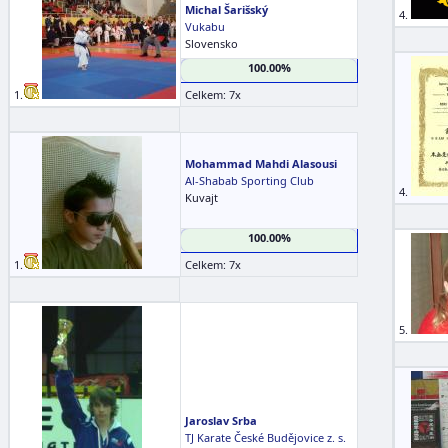
Michal Šarišský
4.
Vukabu
Slovensko
100.00%
1.
Celkem: 7x
Mohammad Mahdi Alasousi
Al-Shabab Sporting Club
4.
Kuvajt
100.00%
1.
Celkem: 7x
5.
Jaroslav Srba
TJ Karate České Budějovice z. s.