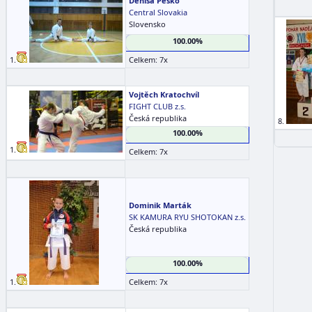
Denisa Peško
Central Slovakia
Slovensko
100.00%
1.
Celkem: 7x
Vojtěch Kratochvíl
FIGHT CLUB z.s.
Česká republika
8.
100.00%
1.
Celkem: 7x
Dominik Marták
SK KAMURA RYU SHOTOKAN z.s.
Česká republika
100.00%
1.
Celkem: 7x