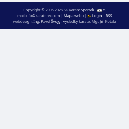
Copyright © 2005-2026 SK Karate
Spartak
-
e-
mail
:
moc.ceretarak@ofni
|
Mapa webu
|
Login
|
RSS
webdesign:
Ing. Pavel Švojgr
,
výsledky karate
: Mgr. Jiří Kotala