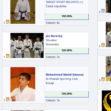
TARGET SPORT MILOVICE z.s.
Česká republika
2.
100.00%
1.
Celkem: 8x
Ján Borecký
Slovakia
Slovensko
3.
100.00%
1.
Celkem: 7x
Mohammad Mahdi Alasousi
Al-Shabab Sporting Club
3.
Kuvajt
100.00%
1.
Celkem: 7x