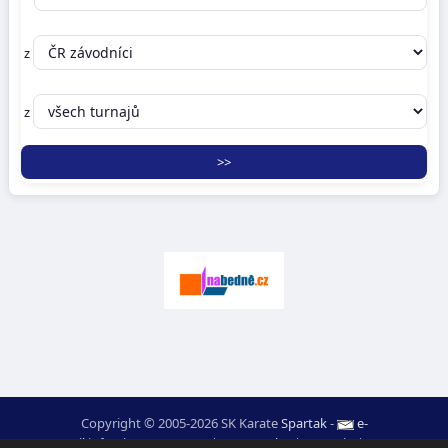
z
z
Copyright © 2005-2026 SK Karate
Spartak
-
e-
mail
:
moc.ceretarak@ofni
|
Mapa webu
|
Login
|
RSS