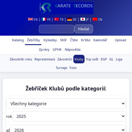
|
|
|
|
|
EN
FR
TR
DE
JP
CN
Katalog
Žebříčky
Výsledky
SKIF
ČSKe
KrSKe
Kalendář
Upload
Zprávy
GPHK
Nápověda
Závodník roku
Reprezentace
Závodníci
Kluby
Top svět
EGP
GL
Liga
Turnaje
Foto
Žebříček Klubů podle kategorií:
rok
až