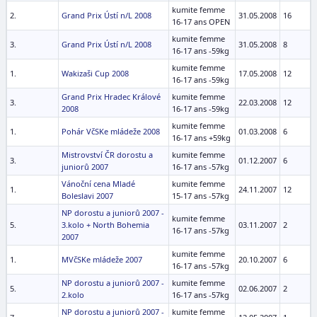
kumite femme
2.
Grand Prix Ústí n/L 2008
31.05.2008
16
16-17 ans OPEN
kumite femme
3.
Grand Prix Ústí n/L 2008
31.05.2008
8
16-17 ans -59kg
kumite femme
1.
Wakizaši Cup 2008
17.05.2008
12
16-17 ans -59kg
Grand Prix Hradec Králové
kumite femme
3.
22.03.2008
12
2008
16-17 ans -59kg
kumite femme
1.
Pohár VčSKe mládeže 2008
01.03.2008
6
16-17 ans +59kg
Mistrovství ČR dorostu a
kumite femme
3.
01.12.2007
6
juniorů 2007
16-17 ans -57kg
Vánoční cena Mladé
kumite femme
1.
24.11.2007
12
Boleslavi 2007
15-17 ans -57kg
NP dorostu a juniorů 2007 -
kumite femme
5.
3.kolo + North Bohemia
03.11.2007
2
16-17 ans -57kg
2007
kumite femme
1.
MVčSKe mládeže 2007
20.10.2007
6
16-17 ans -57kg
NP dorostu a juniorů 2007 -
kumite femme
5.
02.06.2007
2
2.kolo
16-17 ans -57kg
NP dorostu a juniorů 2007 -
kumite femme