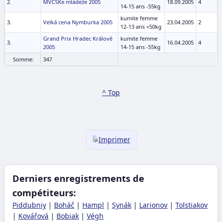
2.
MVČSKe mládeže 2005
18.09.2005
4
14-15 ans -55kg
kumite femme
3.
Velká cena Nymburka 2005
23.04.2005
2
12-13 ans +50kg
Grand Prix Hradec Králové
kumite femme
3.
16.04.2005
4
2005
14-15 ans -55kg
Somme:
347
^ Top
Imprimer
Derniers enregistrements de
compétiteurs:
Piddubniy
|
Boháč
|
Hampl
|
Synák
|
Larionov
|
Tolstiakov
|
Kovářová
|
Bobiak
|
Végh