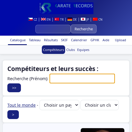
|
|
|
|
|
CZ
EN
TR
DE
JP
CN
Catalogue
Tableau
Résultats
SKIF
Calendrier
GPHK
Aide
Upload
Compétiteurs
Clubs
Equipes
Compétiteurs et leurs succès :
Recherche (Prénom):
Tout le monde
-