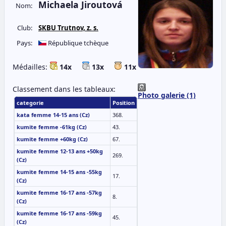
Michaela Jiroutová
Nom:
Club:
SKBU Trutnov, z. s.
Pays:
République tchèque
Médailles:
14x
13x
11x
Classement dans les tableaux:
Photo galerie (1)
categorie
Position
kata femme 14-15 ans (Cz)
368.
kumite femme -61kg (Cz)
43.
kumite femme +60kg (Cz)
67.
kumite femme 12-13 ans +50kg
269.
(Cz)
kumite femme 14-15 ans -55kg
17.
(Cz)
kumite femme 16-17 ans -57kg
8.
(Cz)
kumite femme 16-17 ans -59kg
45.
(Cz)