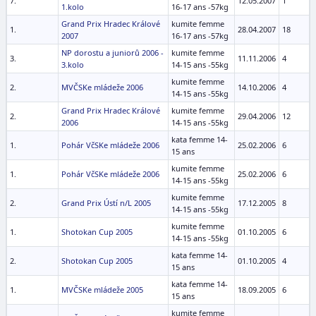
7.
12.05.2007
1
1.kolo
16-17 ans -57kg
Grand Prix Hradec Králové
kumite femme
1.
28.04.2007
18
2007
16-17 ans -57kg
NP dorostu a juniorů 2006 -
kumite femme
3.
11.11.2006
4
3.kolo
14-15 ans -55kg
kumite femme
2.
MVČSKe mládeže 2006
14.10.2006
4
14-15 ans -55kg
Grand Prix Hradec Králové
kumite femme
2.
29.04.2006
12
2006
14-15 ans -55kg
kata femme 14-
1.
Pohár VčSKe mládeže 2006
25.02.2006
6
15 ans
kumite femme
1.
Pohár VčSKe mládeže 2006
25.02.2006
6
14-15 ans -55kg
kumite femme
2.
Grand Prix Ústí n/L 2005
17.12.2005
8
14-15 ans -55kg
kumite femme
1.
Shotokan Cup 2005
01.10.2005
6
14-15 ans -55kg
kata femme 14-
2.
Shotokan Cup 2005
01.10.2005
4
15 ans
kata femme 14-
1.
MVČSKe mládeže 2005
18.09.2005
6
15 ans
kumite femme