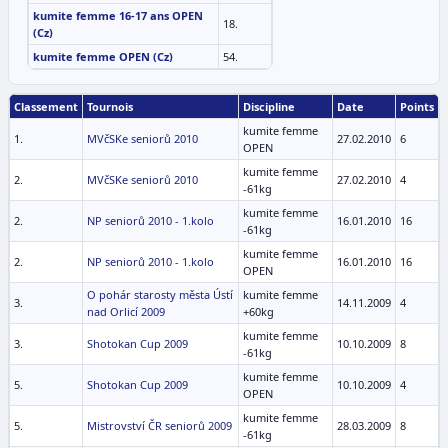
kumite femme 16-17 ans OPEN
18.
(Cz)
kumite femme OPEN (Cz)
54.
Classement
Tournois
Discipline
Date
Points
kumite femme
1.
MVčSKe seniorů 2010
27.02.2010
6
OPEN
kumite femme
2.
MVčSKe seniorů 2010
27.02.2010
4
-61kg
kumite femme
2.
NP seniorů 2010 - 1.kolo
16.01.2010
16
-61kg
kumite femme
2.
NP seniorů 2010 - 1.kolo
16.01.2010
16
OPEN
O pohár starosty města Ústí
kumite femme
3.
14.11.2009
4
nad Orlicí 2009
+60kg
kumite femme
3.
Shotokan Cup 2009
10.10.2009
8
-61kg
kumite femme
5.
Shotokan Cup 2009
10.10.2009
4
OPEN
kumite femme
5.
Mistrovství ČR seniorů 2009
28.03.2009
8
-61kg