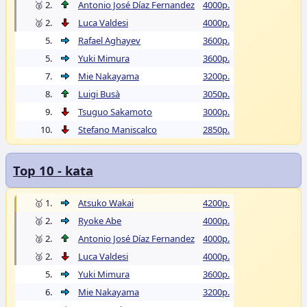
🥈 2.
Antonio José Díaz Fernandez
4000p.
🥈 2.
Luca Valdesi
4000p.
5.
Rafael Aghayev
3600p.
5.
Yuki Mimura
3600p.
7.
Mie Nakayama
3200p.
8.
Luigi Busà
3050p.
9.
Tsuguo Sakamoto
3000p.
10.
Stefano Maniscalco
2850p.
Top 10 - kata
🥇 1.
Atsuko Wakai
4200p.
🥈 2.
Ryoke Abe
4000p.
🥈 2.
Antonio José Díaz Fernandez
4000p.
🥈 2.
Luca Valdesi
4000p.
5.
Yuki Mimura
3600p.
6.
Mie Nakayama
3200p.