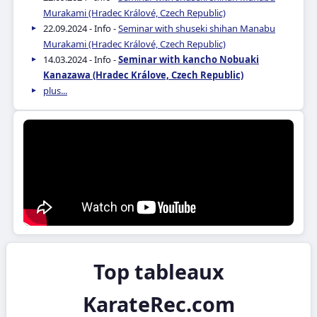
Murakami (Hradec Králové, Czech Republic)
22.09.2024 - Info -
Seminar with shuseki shihan Manabu
Murakami (Hradec Králové, Czech Republic)
14.03.2024 - Info -
Seminar with kancho Nobuaki
Kanazawa (Hradec Králove, Czech Republic)
plus...
Top tableaux
KarateRec.com