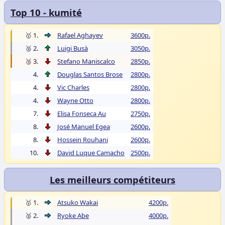
Top 10 - kumité
🥇 1.
Rafael Aghayev
3600p.
🥈 2.
Luigi Busà
3050p.
🥉 3.
Stefano Maniscalco
2850p.
4.
Douglas Santos Brose
2800p.
4.
Vic Charles
2800p.
4.
Wayne Otto
2800p.
7.
Elisa Fonseca Au
2750p.
8.
José Manuel Egea
2600p.
8.
Hossein Rouhani
2600p.
10.
David Luque Camacho
2500p.
Les meilleurs compétiteurs
🥇 1.
Atsuko Wakai
4200p.
🥈 2.
Ryoke Abe
4000p.