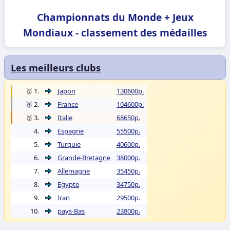
Championnats du Monde + Jeux
Mondiaux - classement des médailles
Les meilleurs clubs
🥇 1.
Japon
130600p.
🥈 2.
France
104600p.
🥉 3.
Italie
68650p.
4.
Espagne
55500p.
5.
Turquie
40600p.
6.
Grande-Bretagne
38000p.
7.
Allemagne
35450p.
8.
Egypte
34750p.
9.
Iran
29500p.
10.
pays-Bas
23800p.