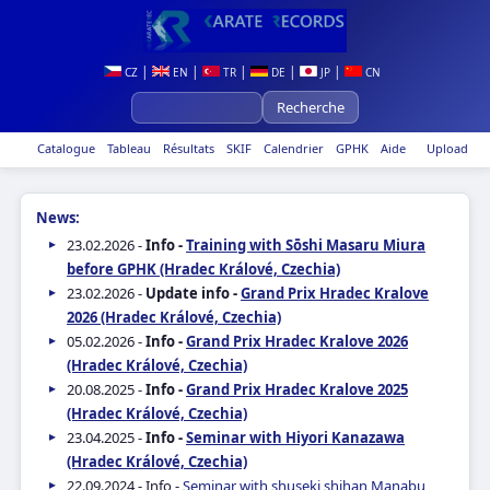
|
|
|
|
|
CZ
EN
TR
DE
JP
CN
Catalogue
Tableau
Résultats
SKIF
Calendrier
GPHK
Aide
Upload
News:
23.02.2026 -
Info -
Training with Sōshi Masaru Miura
before GPHK (Hradec Králové, Czechia)
23.02.2026 -
Update info -
Grand Prix Hradec Kralove
2026 (Hradec Králové, Czechia)
05.02.2026 -
Info -
Grand Prix Hradec Kralove 2026
(Hradec Králové, Czechia)
20.08.2025 -
Info -
Grand Prix Hradec Kralove 2025
(Hradec Králové, Czechia)
23.04.2025 -
Info -
Seminar with Hiyori Kanazawa
(Hradec Králové, Czechia)
22.09.2024 - Info -
Seminar with shuseki shihan Manabu