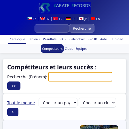
|
|
|
|
|
CZ
EN
TR
DE
JP
CN
Catalogue
Tableau
Résultats
SKIF
Calendrier
GPHK
Aide
Upload
Compétiteurs
Clubs
Equipes
Compétiteurs et leurs succès :
Recherche (Prénom):
Tout le monde
-