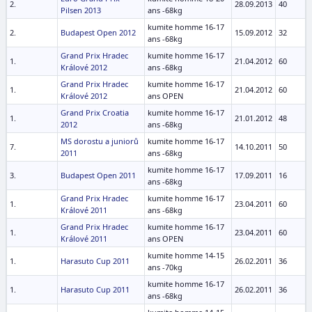
2.
28.09.2013
40
Pilsen 2013
ans -68kg
kumite homme 16-17
2.
Budapest Open 2012
15.09.2012
32
ans -68kg
Grand Prix Hradec
kumite homme 16-17
1.
21.04.2012
60
Králové 2012
ans -68kg
Grand Prix Hradec
kumite homme 16-17
1.
21.04.2012
60
Králové 2012
ans OPEN
Grand Prix Croatia
kumite homme 16-17
1.
21.01.2012
48
2012
ans -68kg
MS dorostu a juniorů
kumite homme 16-17
7.
14.10.2011
50
2011
ans -68kg
kumite homme 16-17
3.
Budapest Open 2011
17.09.2011
16
ans -68kg
Grand Prix Hradec
kumite homme 16-17
1.
23.04.2011
60
Králové 2011
ans -68kg
Grand Prix Hradec
kumite homme 16-17
1.
23.04.2011
60
Králové 2011
ans OPEN
kumite homme 14-15
1.
Harasuto Cup 2011
26.02.2011
36
ans -70kg
kumite homme 16-17
1.
Harasuto Cup 2011
26.02.2011
36
ans -68kg