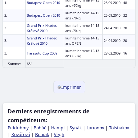
kumite homme 14-15
1.
Budapest Open 2010
25.09.2010
48
ans +70kg
kumite homme 14-15
2.
Budapest Open 2010
25.09.2010
32
ans -70kg
Grand Prix Hradec
kumite homme 14-15
3.
24.04.2010
20
Králové 2010
ans -70kg
Grand Prix Hradec
kumite homme 14-15
3.
24.04.2010
20
Králové 2010
ans OPEN
kumite homme 12-13
3.
Harasuto Cup 2009
28.02.2009
16
ans +55kg
Somme:
634
Imprimer
Derniers enregistrements de
compétiteurs:
Piddubniy
|
Boháč
|
Hampl
|
Synák
|
Larionov
|
Tolstiakov
|
Kovářová
|
Bobiak
|
Végh