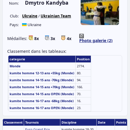
Dmytro Kandyba
Nom:
Club:
Ukraine
/
Ukrainian Team
Pays:
Ukraine
Médailles:
8x
3x
4x
Photo galerie (2)
Classement dans les tableaux:
categorie
Position
Monde
2774.
kumite homme 12-13 ans +55kg (Monde)
80.
kumite homme 14-15 ans -70kg (Monde)
94.
kumite homme 14-15 ans +70kg (Monde)
166.
kumite homme 14-15 ans OPEN (Monde)
70.
kumite homme 16-17 ans -68kg (Monde)
16.
kumite homme 16-17 ans OPEN (Monde)
23.
Classement
Tournois
Discipline
Date
Points
Euro Grand Prix
kumite homme 18-20