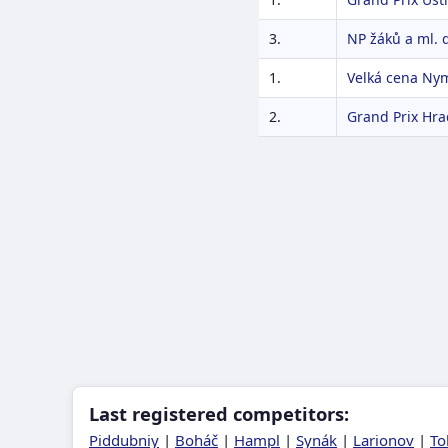
3.
NP žáků a ml. d
1.
Velká cena Ny
2.
Grand Prix Hra
Last registered competitors:
Piddubniy
|
Boháč
|
Hampl
|
Synák
|
Larionov
|
To