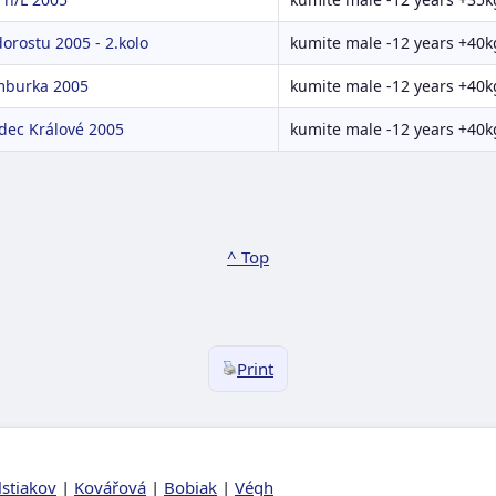
orostu 2005 - 2.kolo
kumite male -12 years +40k
mburka 2005
kumite male -12 years +40k
dec Králové 2005
kumite male -12 years +40k
^ Top
Print
lstiakov
|
Kovářová
|
Bobiak
|
Végh