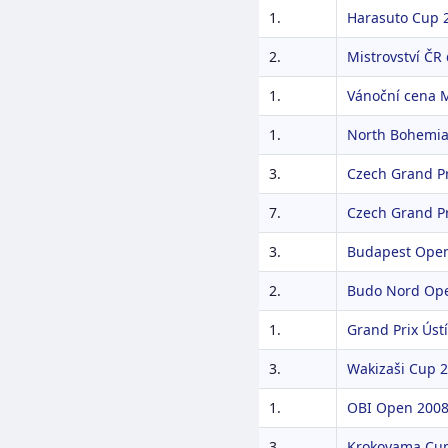
1.
Harasuto Cup 
2.
Mistrovství ČR
1.
Vánoční cena M
1.
North Bohemia
3.
Czech Grand Pr
7.
Czech Grand Pr
3.
Budapest Ope
2.
Budo Nord Op
1.
Grand Prix Ústí
3.
Wakizaši Cup 
1.
OBI Open 200
3.
Krokoyama Cu