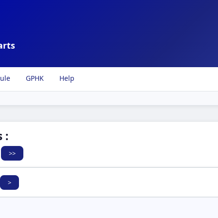
arts
ule
GPHK
Help
 :