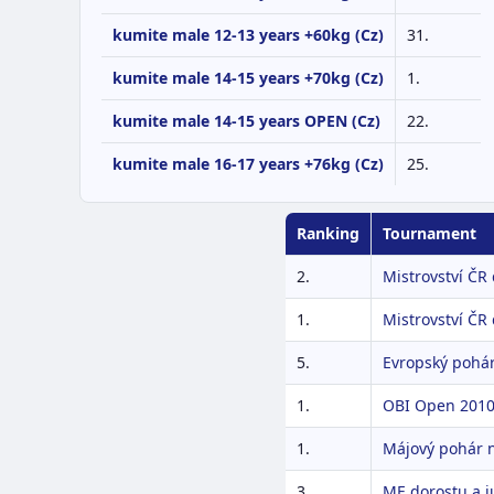
kumite male 12-13 years +60kg (Cz)
31.
kumite male 14-15 years +70kg (Cz)
1.
kumite male 14-15 years OPEN (Cz)
22.
kumite male 16-17 years +76kg (Cz)
25.
Ranking
Tournament
2.
Mistrovství ČR
1.
Mistrovství ČR
5.
Evropský pohá
1.
OBI Open 201
1.
Májový pohár n
3.
ME dorostu a j