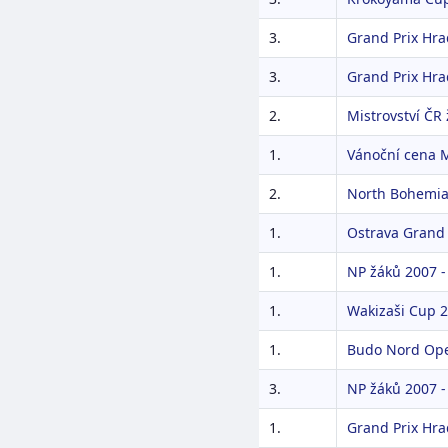
3.
Grand Prix Hra
3.
Grand Prix Hra
2.
Mistrovství ČR
1.
Vánoční cena M
2.
North Bohemia
1.
Ostrava Grand 
1.
NP žáků 2007 - 
1.
Wakizaši Cup 
1.
Budo Nord Op
3.
NP žáků 2007 -
1.
Grand Prix Hra