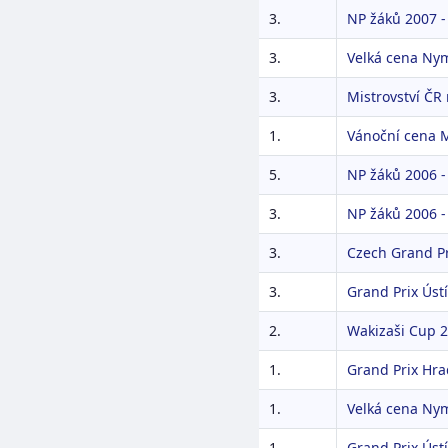
3.
NP žáků 2007 - 
3.
Velká cena Ny
3.
Mistrovství ČR
1.
Vánoční cena M
5.
NP žáků 2006 -
3.
NP žáků 2006 - 
3.
Czech Grand Pr
3.
Grand Prix Ústí
2.
Wakizaši Cup 
1.
Grand Prix Hra
1.
Velká cena Ny
1.
Grand Prix Ústí