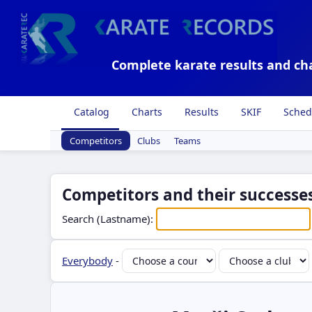
Complete karate results and ch
Catalog
Charts
Results
SKIF
Sched
Competitors
Clubs
Teams
Competitors and their successes
Search (Lastname):
Everybody
-