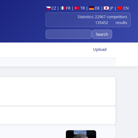
CZ
|
FR
|
TR
|
DE
|
JP
|
CN
Statistics: 22967 competitors
135452 results
Upload