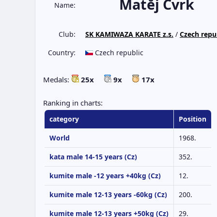
Matěj Cvrk
Name:
Club:
SK KAMIWAZA KARATE z.s.
/
Czech repu
Country:
Czech republic
Medals:
25x
9x
17x
Ranking in charts:
category
Position
World
1968.
kata male 14-15 years (Cz)
352.
kumite male -12 years +40kg (Cz)
12.
kumite male 12-13 years -60kg (Cz)
200.
kumite male 12-13 years +50kg (Cz)
29.