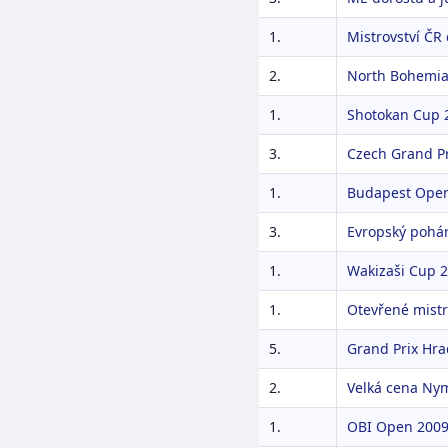
1.
Mistrovství ČR
2.
North Bohemia
1.
Shotokan Cup 
3.
Czech Grand Pr
1.
Budapest Ope
3.
Evropský pohá
1.
Wakizaši Cup 
1.
Otevřené mistr
5.
Grand Prix Hra
2.
Velká cena Ny
1.
OBI Open 200